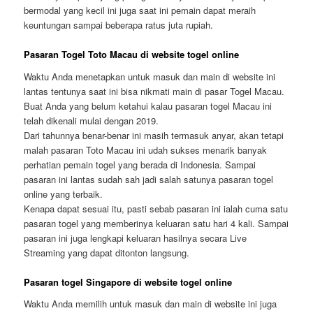
bermodal yang kecil ini juga saat ini pemain dapat meraih
keuntungan sampai beberapa ratus juta rupiah.
Pasaran Togel Toto Macau di website togel online
Waktu Anda menetapkan untuk masuk dan main di website ini
lantas tentunya saat ini bisa nikmati main di pasar Togel Macau.
Buat Anda yang belum ketahui kalau pasaran togel Macau ini
telah dikenali mulai dengan 2019.
Dari tahunnya benar-benar ini masih termasuk anyar, akan tetapi
malah pasaran Toto Macau ini udah sukses menarik banyak
perhatian pemain togel yang berada di Indonesia. Sampai
pasaran ini lantas sudah sah jadi salah satunya pasaran togel
online yang terbaik.
Kenapa dapat sesuai itu, pasti sebab pasaran ini ialah cuma satu
pasaran togel yang memberinya keluaran satu hari 4 kali. Sampai
pasaran ini juga lengkapi keluaran hasilnya secara Live
Streaming yang dapat ditonton langsung.
Pasaran togel Singapore di website togel online
Waktu Anda memilih untuk masuk dan main di website ini juga