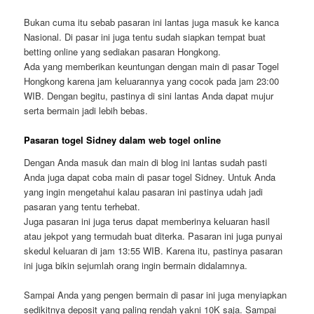
Bukan cuma itu sebab pasaran ini lantas juga masuk ke kanca
Nasional. Di pasar ini juga tentu sudah siapkan tempat buat
betting online yang sediakan pasaran Hongkong.
Ada yang memberikan keuntungan dengan main di pasar Togel
Hongkong karena jam keluarannya yang cocok pada jam 23:00
WIB. Dengan begitu, pastinya di sini lantas Anda dapat mujur
serta bermain jadi lebih bebas.
Pasaran togel Sidney dalam web togel online
Dengan Anda masuk dan main di blog ini lantas sudah pasti
Anda juga dapat coba main di pasar togel Sidney. Untuk Anda
yang ingin mengetahui kalau pasaran ini pastinya udah jadi
pasaran yang tentu terhebat.
Juga pasaran ini juga terus dapat memberinya keluaran hasil
atau jekpot yang termudah buat diterka. Pasaran ini juga punyai
skedul keluaran di jam 13:55 WIB. Karena itu, pastinya pasaran
ini juga bikin sejumlah orang ingin bermain didalamnya.
Sampai Anda yang pengen bermain di pasar ini juga menyiapkan
sedikitnya deposit yang paling rendah yakni 10K saja. Sampai