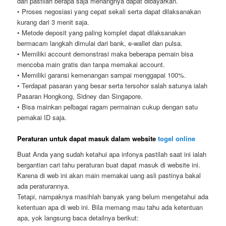
dan pastilah berapa saja menangnya dapat dibayarkan.
• Proses negosiasi yang cepat sekali serta dapat dilaksanakan
kurang dari 3 menit saja.
• Metode deposit yang paling komplet dapat dilaksanakan
bermacam langkah dimulai dari bank, e-wallet dan pulsa.
• Memiliki account demonstrasi maka beberapa pemain bisa
mencoba main gratis dan tanpa memakai account.
• Memiliki garansi kemenangan sampai menggapai 100%.
• Terdapat pasaran yang besar serta tersohor salah satunya ialah
Pasaran Hongkong, Sidney dan Singapore.
• Bisa mainkan pelbagai ragam permainan cukup dengan satu
pemakai ID saja.
Peraturan untuk dapat masuk dalam website
togel online
Buat Anda yang sudah ketahui apa infonya pastilah saat ini ialah
bergantian cari tahu peraturan buat dapat masuk di website ini.
Karena di web ini akan main memakai uang asli pastinya bakal
ada peraturannya.
Tetapi, nampaknya masihlah banyak yang belum mengetahui ada
ketentuan apa di web ini. Bila memang mau tahu ada ketentuan
apa, yok langsung baca detailnya berikut: