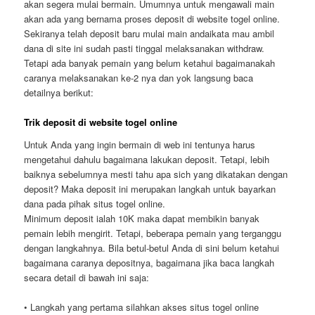
akan segera mulai bermain. Umumnya untuk mengawali main
akan ada yang bernama proses deposit di website togel online.
Sekiranya telah deposit baru mulai main andaikata mau ambil
dana di site ini sudah pasti tinggal melaksanakan withdraw.
Tetapi ada banyak pemain yang belum ketahui bagaimanakah
caranya melaksanakan ke-2 nya dan yok langsung baca
detailnya berikut:
Trik deposit di website togel online
Untuk Anda yang ingin bermain di web ini tentunya harus
mengetahui dahulu bagaimana lakukan deposit. Tetapi, lebih
baiknya sebelumnya mesti tahu apa sich yang dikatakan dengan
deposit? Maka deposit ini merupakan langkah untuk bayarkan
dana pada pihak situs togel online.
Minimum deposit ialah 10K maka dapat membikin banyak
pemain lebih mengirit. Tetapi, beberapa pemain yang terganggu
dengan langkahnya. Bila betul-betul Anda di sini belum ketahui
bagaimana caranya depositnya, bagaimana jika baca langkah
secara detail di bawah ini saja:
• Langkah yang pertama silahkan akses situs togel online