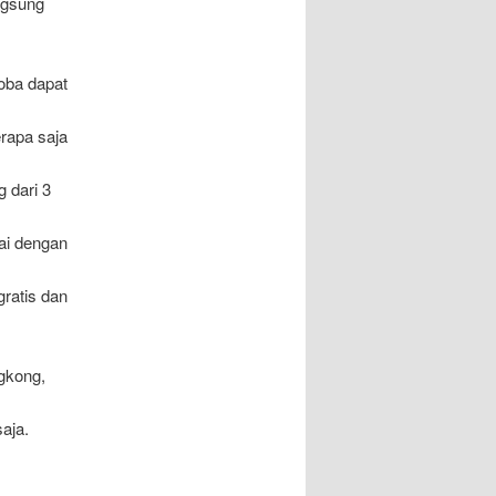
ngsung
oba dapat
rapa saja
 dari 3
ai dengan
ratis dan
gkong,
aja.