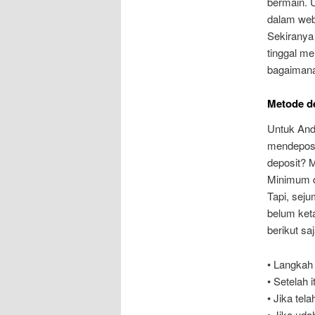
bermain. 
dalam web 
Sekiranya 
tinggal m
bagaimana
Metode de
Untuk And
mendeposit
deposit? M
Minimum d
Tapi, seju
belum ket
berikut saj
• Langkah 
• Setelah 
• Jika tel
• Jika uda