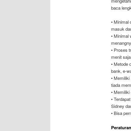
mengetahu
baca lengk
• Minimal
masuk dan 
• Minimal 
menangnya
• Proses t
menit saja
• Metode d
bank, e-wa
• Memilik
tiada mem
• Memilik
• Terdapa
Sidney da
• Bisa pe
Peraturan