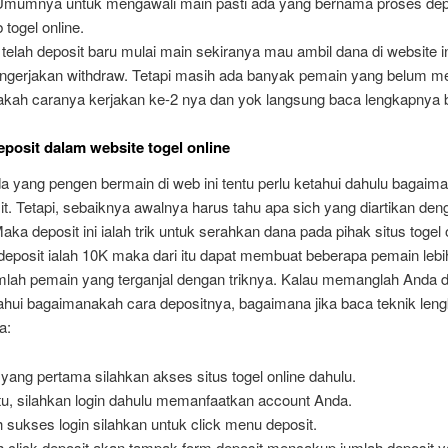
Umumnya untuk mengawali main pasti ada yang bernama proses dep
togel online.
telah deposit baru mulai main sekiranya mau ambil dana di website i
engerjakan withdraw. Tetapi masih ada banyak pemain yang belum m
kah caranya kerjakan ke-2 nya dan yok langsung baca lengkapnya b
posit dalam website togel online
a yang pengen bermain di web ini tentu perlu ketahui dahulu bagaim
. Tetapi, sebaiknya awalnya harus tahu apa sich yang diartikan den
aka deposit ini ialah trik untuk serahkan dana pada pihak situs togel 
eposit ialah 10K maka dari itu dapat membuat beberapa pemain lebih
mlah pemain yang terganjal dengan triknya. Kalau memanglah Anda di
ahui bagaimanakah cara depositnya, bagaimana jika baca teknik len
a:
yang pertama silahkan akses situs togel online dahulu.
itu, silahkan login dahulu memanfaatkan account Anda.
ah sukses login silahkan untuk click menu deposit.
h click deposit akan tampak form deposit mencakup jumlah deposit 