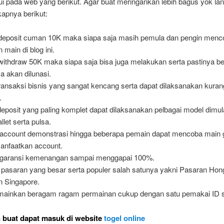
i pada web yang berikut. Agar buat meringankan lebih bagus yok la
apnya berikut:
 deposit cuman 10K maka siapa saja masih pemula dan pengin menc
main di blog ini.
withdraw 50K maka siapa saja bisa juga melakukan serta pastinya be
 akan dilunasi.
ransaksi bisnis yang sangat kencang serta dapat dilaksanakan kurang
.
eposit yang paling komplet dapat dilaksanakan pelbagai model dimul
llet serta pulsa.
i account demonstrasi hingga beberapa pemain dapat mencoba main g
anfaatkan account.
i garansi kemenangan sampai menggapai 100%.
t pasaran yang besar serta populer salah satunya yakni Pasaran Hon
n Singapore.
rmainkan beragam ragam permainan cukup dengan satu pemakai ID s
 buat dapat masuk di website
togel online