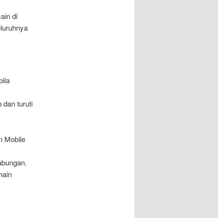
ain di
eluruhnya
bila
 dan turuti
n Mobile
tabungan.
hain