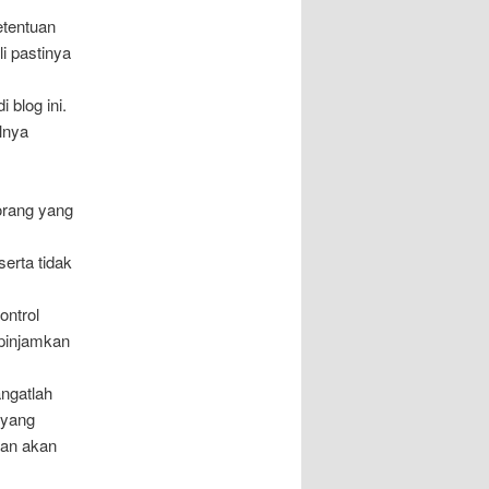
etentuan
i pastinya
blog ini.
lnya
orang yang
serta tidak
ontrol
 pinjamkan
angatlah
 yang
han akan