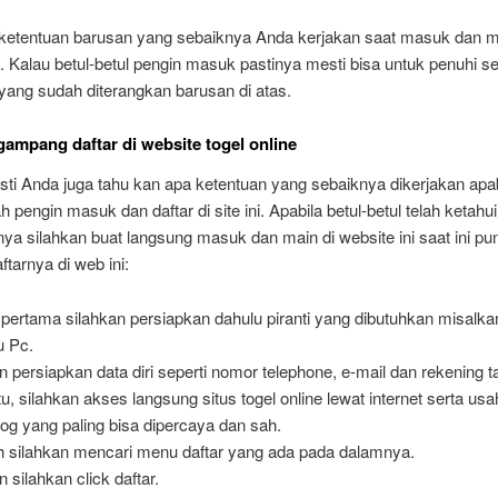
 ketentuan barusan yang sebaiknya Anda kerjakan saat masuk dan m
i. Kalau betul-betul pengin masuk pastinya mesti bisa untuk penuhi s
yang sudah diterangkan barusan di atas.
ampang daftar di website togel online
asti Anda juga tahu kan apa ketentuan yang sebaiknya dikerjakan apa
pengin masuk dan daftar di site ini. Apabila betul-betul telah ketahui
ya silahkan buat langsung masuk dan main di website ini saat ini pun
ftarnya di web ini:
pertama silahkan persiapkan dahulu piranti yang dibutuhkan misalka
u Pc.
 persiapkan data diri seperti nomor telephone, e-mail dan rekening 
itu, silahkan akses langsung situs togel online lewat internet serta usa
og yang paling bisa dipercaya dan sah.
ah silahkan mencari menu daftar yang ada pada dalamnya.
 silahkan click daftar.