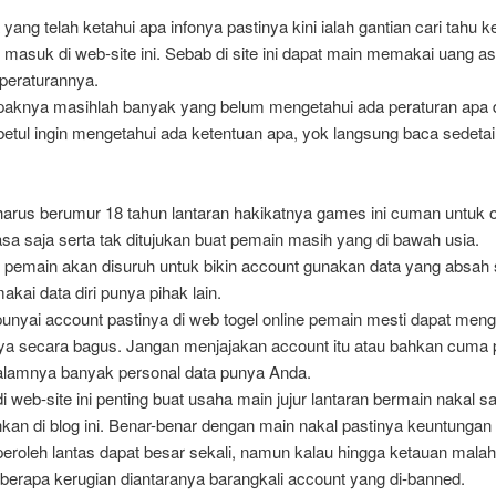
yang telah ketahui apa infonya pastinya kini ialah gantian cari tahu k
 masuk di web-site ini. Sebab di site ini dapat main memakai uang asl
 peraturannya.
paknya masihlah banyak yang belum mengetahui ada peraturan apa di 
-betul ingin mengetahui ada ketentuan apa, yok langsung baca sedetai
harus berumur 18 tahun lantaran hakikatnya games ini cuman untuk 
sa saja serta tak ditujukan buat pemain masih yang di bawah usia.
ini pemain akan disuruh untuk bikin account gunakan data yang absah 
kai data diri punya pihak lain.
punyai account pastinya di web togel online pemain mesti dapat meng
ya secara bagus. Jangan menjajakan account itu atau bahkan cuma
alamnya banyak personal data punya Anda.
i web-site ini penting buat usaha main jujur lantaran bermain nakal s
hkan di blog ini. Benar-benar dengan main nakal pastinya keuntungan
peroleh lantas dapat besar sekali, namun kalau hingga ketauan mala
berapa kerugian diantaranya barangkali account yang di-banned.