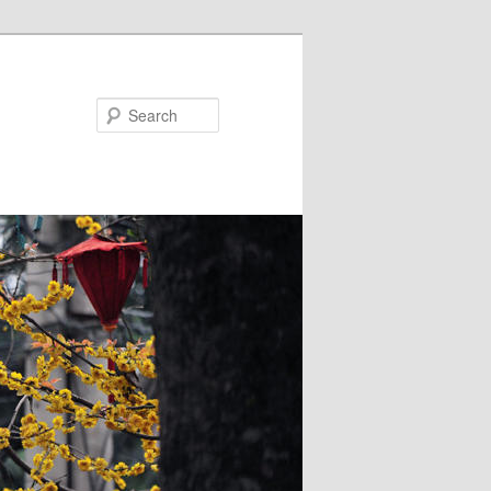
Search