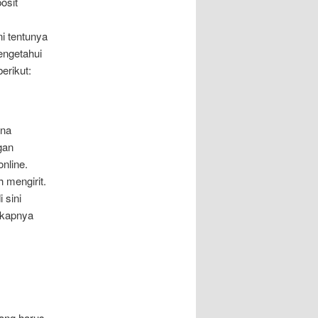
osit
ni tentunya
engetahui
erikut:
ana
gan
online.
 mengirit.
 sini
gkapnya
yang harus