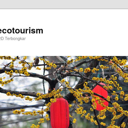
ecotourism
2D Terbongkar