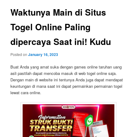
Waktunya Main di Situs
Togel Online Paling
dipercaya Saat ini! Kudu
Posted on
January 16, 2023
Buat Anda yang amat suka dengan games online taruhan uang
asli pastilah dapat mencoba masuk di web togel online saja.
Dengan main di website ini tentunya Anda juga dapat mendapat
keuntungan di mana saat ini dapat permainkan permainan togel
lewat cara online.