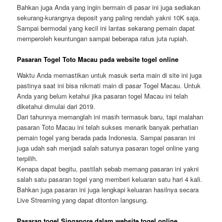
Bahkan juga Anda yang ingin bermain di pasar ini juga sediakan
sekurang-kurangnya deposit yang paling rendah yakni 10K saja.
Sampai bermodal yang kecil ini lantas sekarang pemain dapat
memperoleh keuntungan sampai beberapa ratus juta rupiah.
Pasaran Togel Toto Macau pada website togel online
Waktu Anda memastikan untuk masuk serta main di site ini juga
pastinya saat ini bisa nikmati main di pasar Togel Macau. Untuk
Anda yang belum ketahui jika pasaran togel Macau ini telah
diketahui dimulai dari 2019.
Dari tahunnya memanglah ini masih termasuk baru, tapi malahan
pasaran Toto Macau ini telah sukses menarik banyak perhatian
pemain togel yang berada pada Indonesia. Sampai pasaran ini
juga udah sah menjadi salah satunya pasaran togel online yang
terpilih.
Kenapa dapat begitu, pastilah sebab memang pasaran ini yakni
salah satu pasaran togel yang memberi keluaran satu hari 4 kali.
Bahkan juga pasaran ini juga lengkapi keluaran hasilnya secara
Live Streaming yang dapat ditonton langsung.
Pasaran togel Singapore dalam website togel online