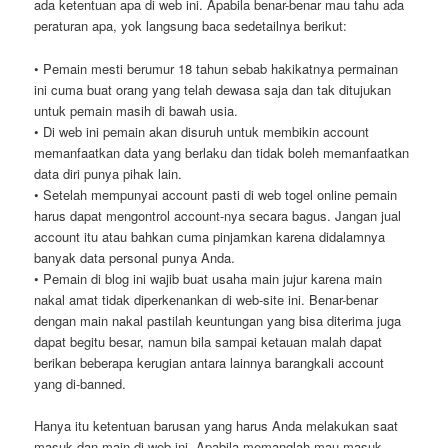
ada ketentuan apa di web ini. Apabila benar-benar mau tahu ada
peraturan apa, yok langsung baca sedetailnya berikut:
• Pemain mesti berumur 18 tahun sebab hakikatnya permainan
ini cuma buat orang yang telah dewasa saja dan tak ditujukan
untuk pemain masih di bawah usia.
• Di web ini pemain akan disuruh untuk membikin account
memanfaatkan data yang berlaku dan tidak boleh memanfaatkan
data diri punya pihak lain.
• Setelah mempunyai account pasti di web togel online pemain
harus dapat mengontrol account-nya secara bagus. Jangan jual
account itu atau bahkan cuma pinjamkan karena didalamnya
banyak data personal punya Anda.
• Pemain di blog ini wajib buat usaha main jujur karena main
nakal amat tidak diperkenankan di web-site ini. Benar-benar
dengan main nakal pastilah keuntungan yang bisa diterima juga
dapat begitu besar, namun bila sampai ketauan malah dapat
berikan beberapa kerugian antara lainnya barangkali account
yang di-banned.
Hanya itu ketentuan barusan yang harus Anda melakukan saat
masuk dan main di web ini. Apabila memanglah mau masuk