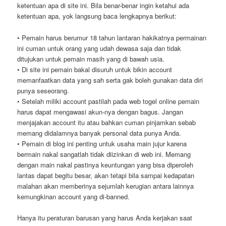
ketentuan apa di site ini. Bila benar-benar ingin ketahui ada
ketentuan apa, yok langsung baca lengkapnya berikut:
• Pemain harus berumur 18 tahun lantaran hakikatnya permainan
ini cuman untuk orang yang udah dewasa saja dan tidak
ditujukan untuk pemain masih yang di bawah usia.
• Di site ini pemain bakal disuruh untuk bikin account
memanfaatkan data yang sah serta gak boleh gunakan data diri
punya seseorang.
• Setelah miliki account pastilah pada web togel online pemain
harus dapat mengawasi akun-nya dengan bagus. Jangan
menjajakan account itu atau bahkan cuman pinjamkan sebab
memang didalamnya banyak personal data punya Anda.
• Pemain di blog ini penting untuk usaha main jujur karena
bermain nakal sangatlah tidak diizinkan di web ini. Memang
dengan main nakal pastinya keuntungan yang bisa diperoleh
lantas dapat begitu besar, akan tetapi bila sampai kedapatan
malahan akan memberinya sejumlah kerugian antara lainnya
kemungkinan account yang di-banned.
Hanya itu peraturan barusan yang harus Anda kerjakan saat