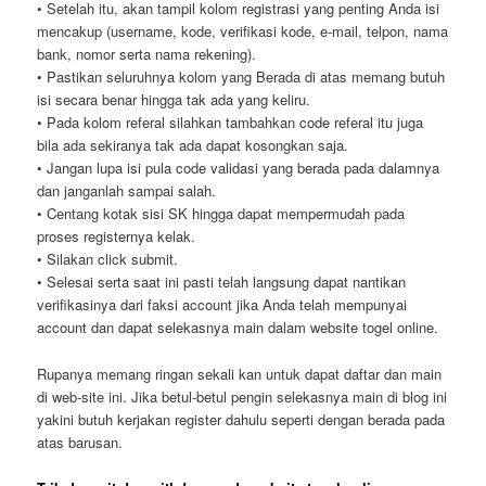
• Setelah itu, akan tampil kolom registrasi yang penting Anda isi
mencakup (username, kode, verifikasi kode, e-mail, telpon, nama
bank, nomor serta nama rekening).
• Pastikan seluruhnya kolom yang Berada di atas memang butuh
isi secara benar hingga tak ada yang keliru.
• Pada kolom referal silahkan tambahkan code referal itu juga
bila ada sekiranya tak ada dapat kosongkan saja.
• Jangan lupa isi pula code validasi yang berada pada dalamnya
dan janganlah sampai salah.
• Centang kotak sisi SK hingga dapat mempermudah pada
proses registernya kelak.
• Silakan click submit.
• Selesai serta saat ini pasti telah langsung dapat nantikan
verifikasinya dari faksi account jika Anda telah mempunyai
account dan dapat selekasnya main dalam website togel online.
Rupanya memang ringan sekali kan untuk dapat daftar dan main
di web-site ini. Jika betul-betul pengin selekasnya main di blog ini
yakini butuh kerjakan register dahulu seperti dengan berada pada
atas barusan.