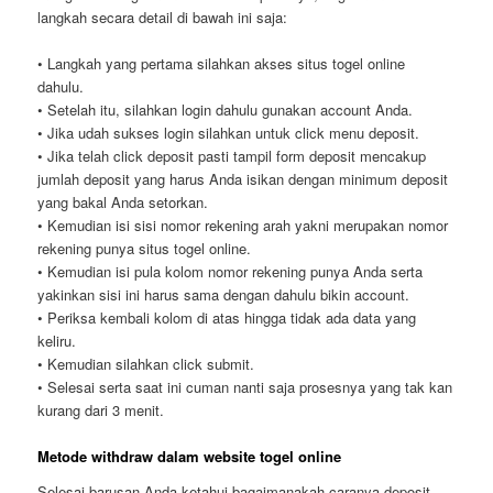
langkah secara detail di bawah ini saja:
• Langkah yang pertama silahkan akses situs togel online
dahulu.
• Setelah itu, silahkan login dahulu gunakan account Anda.
• Jika udah sukses login silahkan untuk click menu deposit.
• Jika telah click deposit pasti tampil form deposit mencakup
jumlah deposit yang harus Anda isikan dengan minimum deposit
yang bakal Anda setorkan.
• Kemudian isi sisi nomor rekening arah yakni merupakan nomor
rekening punya situs togel online.
• Kemudian isi pula kolom nomor rekening punya Anda serta
yakinkan sisi ini harus sama dengan dahulu bikin account.
• Periksa kembali kolom di atas hingga tidak ada data yang
keliru.
• Kemudian silahkan click submit.
• Selesai serta saat ini cuman nanti saja prosesnya yang tak kan
kurang dari 3 menit.
Metode withdraw dalam website togel online
Selesai barusan Anda ketahui bagaimanakah caranya deposit,