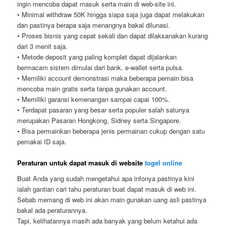
ingin mencoba dapat masuk serta main di web-site ini.
• Minimal withdraw 50K hingga siapa saja juga dapat melakukan
dan pastinya berapa saja menangnya bakal dilunasi.
• Proses bisnis yang cepat sekali dan dapat dilaksanakan kurang
dari 3 menit saja.
• Metode deposit yang paling komplet dapat dijalankan
bermacam sistem dimulai dari bank, e-wallet serta pulsa.
• Memiliki account demonstrasi maka beberapa pemain bisa
mencoba main gratis serta tanpa gunakan account.
• Memiliki garansi kemenangan sampai capai 100%.
• Terdapat pasaran yang besar serta populer salah satunya
merupakan Pasaran Hongkong, Sidney serta Singapore.
• Bisa permainkan beberapa jenis permainan cukup dengan satu
pemakai ID saja.
Peraturan untuk dapat masuk di website
togel online
Buat Anda yang sudah mengetahui apa infonya pastinya kini
ialah gantian cari tahu peraturan buat dapat masuk di web ini.
Sebab memang di web ini akan main gunakan uang asli pastinya
bakal ada peraturannya.
Tapi, kelihatannya masih ada banyak yang belum ketahui ada