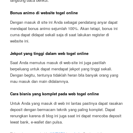
langsung baca berikut:
Bonus animo di website togel online
Dengan masuk di site ini Anda sebagai pendatang anyar dapat
mendapat bonus animo sejumlah 100%. Akan tetapi, bonus ini
cuma dapat didapat sekali saja di saat lakukan register di
website ini.
Jekpot yang tinggi dalam web togel online
Saat Anda memutus masuk di web-site ini juga pastilah
berpeluang untuk dapat mendapat jekpot yang tinggi sekali.
Dengan begitu, tentunya tidaklah heran bila banyak orang yang
mau masuk dan main didalamnya.
Cara bisnis yang komplet pada web togel online
Untuk Anda yang masuk di web ini lantas pastinya dapat rasakan
deposit dengan bermacam teknik yang paling komplet. Dapat
renungkan karena di blog ini juga saat ini dapat mencoba deposit
lewat bank, e-wallet dan pulsa.