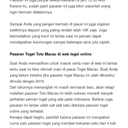
Karena itu, sudah pasti pasaran ini juga bikin sejumlah orang
ingin bermain didalamnya.
Sampai Anda yang pengen bermain di pasar ini juga siapkan
sedikitnya deposit yang paling rendah ialah 10K saja. Juga
bermodalkan yang kecil ini lantas saat ini pemain dapat
mendapatkan keuntungan sampai beberapa ratus juta rupiah.
Pasaran Togel Toto Macau di web togel online
Saat Anda memastikan untuk masuk serta main di web ini lantas
tentu saat ini bisa nikmati main di pasar Togel Macau. Buat Anda
yang belum ketahui jika pasaran togel Macau ini udah diketahui
dimulai dengan 2019.
Dari tahunnya memanglah ini masih termasuk baru, akan tetapi
malahan pasaran Toto Macau ini telah sukses menarik banyak
perhatian pemain togel yang ada pada Indonesia. Bahkan juga
pasaran ini lantas udah sah jadi satu diantara pasaran togel
online yang terhebat.
Kenapa dapat begitu, pastilah karena pasaran ini merupakan
cuma satu pasaran togel yang memberi keluaran satu hari 4 kali.