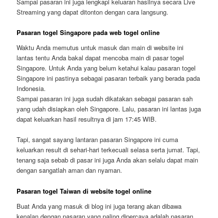
Sampai pasaran ini juga lengkapi keluaran hasilnya secara Live
Streaming yang dapat ditonton dengan cara langsung.
Pasaran togel Singapore pada web togel online
Waktu Anda memutus untuk masuk dan main di website ini
lantas tentu Anda bakal dapat mencoba main di pasar togel
Singapore. Untuk Anda yang belum ketahui kalau pasaran togel
Singapore ini pastinya sebagai pasaran terbaik yang berada pada
Indonesia.
Sampai pasaran ini juga sudah dikatakan sebagai pasaran sah
yang udah disiapkan oleh Singapore. Lalu, pasaran ini lantas juga
dapat keluarkan hasil resultnya di jam 17:45 WIB.
Tapi, sangat sayang lantaran pasaran Singapore ini cuma
keluarkan result di sehari-hari terkecuali selasa serta jumat. Tapi,
tenang saja sebab di pasar ini juga Anda akan selalu dapat main
dengan sangatlah aman dan nyaman.
Pasaran togel Taiwan di website togel online
Buat Anda yang masuk di blog ini juga terang akan dibawa
kenalan dengan pasaran yang paling dipercaya adalah pasaran