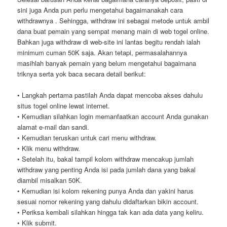
sini juga Anda pun perlu mengetahui bagaimanakah cara
withdrawnya . Sehingga, withdraw ini sebagai metode untuk ambil
dana buat pemain yang sempat menang main di web togel online.
Bahkan juga withdraw di web-site ini lantas begitu rendah ialah
minimum cuman 50K saja. Akan tetapi, permasalahannya
masihlah banyak pemain yang belum mengetahui bagaimana
triknya serta yok baca secara detail berikut:
• Langkah pertama pastilah Anda dapat mencoba akses dahulu
situs togel online lewat internet.
• Kemudian silahkan login memanfaatkan account Anda gunakan
alamat e-mail dan sandi.
• Kemudian teruskan untuk cari menu withdraw.
• Klik menu withdraw.
• Setelah itu, bakal tampil kolom withdraw mencakup jumlah
withdraw yang penting Anda isi pada jumlah dana yang bakal
diambil misalkan 50K.
• Kemudian isi kolom rekening punya Anda dan yakini harus
sesuai nomor rekening yang dahulu didaftarkan bikin account.
• Periksa kembali silahkan hingga tak kan ada data yang keliru.
• Klik submit.