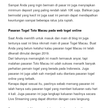
Sampai Anda yang ingin bermain di pasar ini juga menyiapkan
minimum deposit yang paling rendah ialah 10K saja. Bahkan juga
bermodal yang kecil ini juga saat ini pemain dapat mendapatkan
keuntungan sampai beberapa ratus juta rupiah.
Pasaran Togel Toto Macau pada web togel online
Saat Anda memilih untuk masuk dan main di blog ini juga
tentunya saat ini bisa nikmati main di pasar Togel Macau. Buat
Anda yang belum ketahui kalau pasaran togel Macau ini telah
dikenali dimulai dengan 2019.
Dari tahunnya memanglah ini masih termasuk anyar, tapi
malahan pasaran Toto Macau ini udah sukses menarik banyak
perhatian pemain togel yang berada pada Indonesia. Juga
pasaran ini juga udah sah menjadi satu diantara pasaran togel
online yang terbaik.
Kenapa dapat sesuai itu, pastinya sebab memang pasaran ini
ialah hanya satu pasaran togel yang memberi keluaran satu hari
4 kali. Juga pasaran ini juga lengkapi keluaran hasilnya secara
Live Streaming yang dapat ditonton dengan cara langsung.