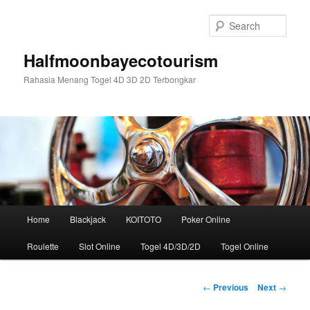
Skip
to
Sear
primary
content
Halfmoonbayecotourism
Rahasia Menang Togel 4D 3D 2D Terbongkar
Main
Home
Blackjack
KOITOTO
Poker Online
menu
Roulette
Slot Online
Togel 4D/3D/2D
Togel Online
Post
←
Previous
Next
→
navigation