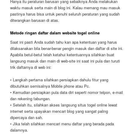
Hanya itu peraturan barusan yang sebaiknya Anda melakukan
waktu masuk serta main di blog ini. Kalau memang mau masuk
pastinya harus bisa untuk penuhi seluruh peraturan yang sudah
diterangkan barusan di atas.
Metode ringan daftar dalam website togel online
Saat ini pasti Anda sudah tahu kan apa ketentuan yang harus
dilaksanakan bila benar-benar pengin masuk dan daftar di site ini.
Apabila betul-betul telah ketahui ketentuannya silahkan buat
langsung masuk dan main di web-site ini saat ini pula dan turuti
trik daftarnya di web ini:
• Langkah pertama silahkan persiapkan dahulu fitur yang
dibutuhkan semisalnya Mobile phone atau Pc.
• Kemudian persiapkan pula data diri seperti nomor telpon, e-mail
dan rekening tabungan.
• Setelah itu, silahkan akses langsung situs togel online lewat
internet serta upayakan mencari blog yang sangat paling
dipercaya dan sah.
• Jika telah silahkan mencari menu daftar yang berada pada
dalamnya.