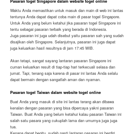
Pasaran togel Singapore dalam website togel online
Waktu Anda memastikan untuk masuk dan main di web ini lantas
tentunya Anda dapat dapat coba main di pasar togel Singapore.
Untuk Anda yang belum ketahui jika pasaran togel Singapore ini
tentu sebagai pasaran terbaik yang berada di Indonesia.
Juga pasaran ini juga udah disebut yaitu pasaran sah yang sudah
disajikan oleh Singapore. Selanjutnya, pasaran ini juga dapat
juga keluarkan hasil resultnya di jam 17:45 WIB.
Akan tetapi, sangat sayang lantaran pasaran Singapore ini
cuman keluarkan result di tiap-tiap hari terkecuali selasa dan
jumat. Tapi, tenang saja karena di pasar ini lantas Anda selalu
dapat bermain dengan sangatlah aman dan nyaman.
Pasaran togel Taiwan dalam website togel online
Buat Anda yang masuk di site ini lantas terang akan dibawa
kenalan dengan pasaran yang bisa dipercaya yakni pasaran
Taiwan. Buat Anda yang belum ketahui kalau pasaran Taiwan ini
salah satu pasara yang cukuplah lama dan umurnya juga juga
tua.
Kenapa dapat begitu, sudah pasti lantaran pasaran ini berdiri