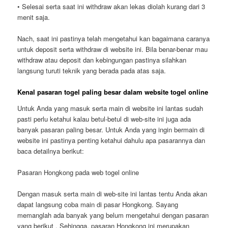
• Selesai serta saat ini withdraw akan lekas diolah kurang dari 3
menit saja.
Nach, saat ini pastinya telah mengetahui kan bagaimana caranya
untuk deposit serta withdraw di website ini. Bila benar-benar mau
withdraw atau deposit dan kebingungan pastinya silahkan
langsung turuti teknik yang berada pada atas saja.
Kenal pasaran togel paling besar dalam website togel online
Untuk Anda yang masuk serta main di website ini lantas sudah
pasti perlu ketahui kalau betul-betul di web-site ini juga ada
banyak pasaran paling besar. Untuk Anda yang ingin bermain di
website ini pastinya penting ketahui dahulu apa pasarannya dan
baca detailnya berikut:
Pasaran Hongkong pada web togel online
Dengan masuk serta main di web-site ini lantas tentu Anda akan
dapat langsung coba main di pasar Hongkong. Sayang
memanglah ada banyak yang belum mengetahui dengan pasaran
yang berikut . Sehingga, pasaran Hongkong ini merupakan