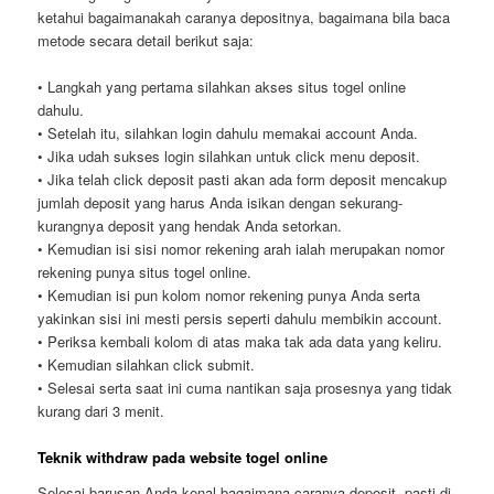
ketahui bagaimanakah caranya depositnya, bagaimana bila baca
metode secara detail berikut saja:
• Langkah yang pertama silahkan akses situs togel online
dahulu.
• Setelah itu, silahkan login dahulu memakai account Anda.
• Jika udah sukses login silahkan untuk click menu deposit.
• Jika telah click deposit pasti akan ada form deposit mencakup
jumlah deposit yang harus Anda isikan dengan sekurang-
kurangnya deposit yang hendak Anda setorkan.
• Kemudian isi sisi nomor rekening arah ialah merupakan nomor
rekening punya situs togel online.
• Kemudian isi pun kolom nomor rekening punya Anda serta
yakinkan sisi ini mesti persis seperti dahulu membikin account.
• Periksa kembali kolom di atas maka tak ada data yang keliru.
• Kemudian silahkan click submit.
• Selesai serta saat ini cuma nantikan saja prosesnya yang tidak
kurang dari 3 menit.
Teknik withdraw pada website togel online
Selesai barusan Anda kenal bagaimana caranya deposit, pasti di