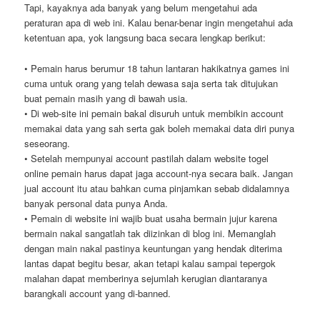
Tapi, kayaknya ada banyak yang belum mengetahui ada
peraturan apa di web ini. Kalau benar-benar ingin mengetahui ada
ketentuan apa, yok langsung baca secara lengkap berikut:
• Pemain harus berumur 18 tahun lantaran hakikatnya games ini
cuma untuk orang yang telah dewasa saja serta tak ditujukan
buat pemain masih yang di bawah usia.
• Di web-site ini pemain bakal disuruh untuk membikin account
memakai data yang sah serta gak boleh memakai data diri punya
seseorang.
• Setelah mempunyai account pastilah dalam website togel
online pemain harus dapat jaga account-nya secara baik. Jangan
jual account itu atau bahkan cuma pinjamkan sebab didalamnya
banyak personal data punya Anda.
• Pemain di website ini wajib buat usaha bermain jujur karena
bermain nakal sangatlah tak diizinkan di blog ini. Memanglah
dengan main nakal pastinya keuntungan yang hendak diterima
lantas dapat begitu besar, akan tetapi kalau sampai tepergok
malahan dapat memberinya sejumlah kerugian diantaranya
barangkali account yang di-banned.