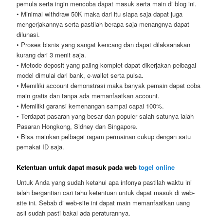
pemula serta ingin mencoba dapat masuk serta main di blog ini.
• Minimal withdraw 50K maka dari itu siapa saja dapat juga
mengerjakannya serta pastilah berapa saja menangnya dapat
dilunasi.
• Proses bisnis yang sangat kencang dan dapat dilaksanakan
kurang dari 3 menit saja.
• Metode deposit yang paling komplet dapat dikerjakan pelbagai
model dimulai dari bank, e-wallet serta pulsa.
• Memiliki account demonstrasi maka banyak pemain dapat coba
main gratis dan tanpa ada memanfaatkan account.
• Memiliki garansi kemenangan sampai capai 100%.
• Terdapat pasaran yang besar dan populer salah satunya ialah
Pasaran Hongkong, Sidney dan Singapore.
• Bisa mainkan pelbagai ragam permainan cukup dengan satu
pemakai ID saja.
Ketentuan untuk dapat masuk pada web
togel online
Untuk Anda yang sudah ketahui apa infonya pastilah waktu ini
ialah bergantian cari tahu ketentuan untuk dapat masuk di web-
site ini. Sebab di web-site ini dapat main memanfaatkan uang
asli sudah pasti bakal ada peraturannya.