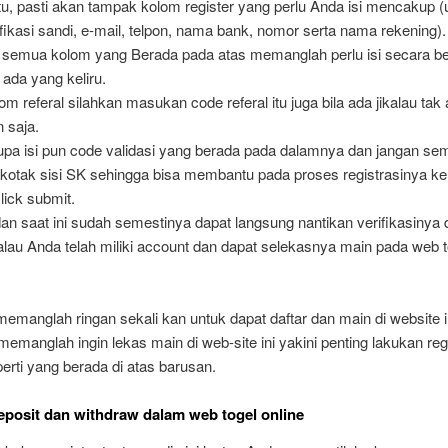
itu, pasti akan tampak kolom register yang perlu Anda isi mencakup 
ifikasi sandi, e-mail, telpon, nama bank, nomor serta nama rekening).
n semua kolom yang Berada pada atas memanglah perlu isi secara 
k ada yang keliru.
om referal silahkan masukan code referal itu juga bila ada jikalau tak
 saja.
upa isi pun code validasi yang berada pada dalamnya dan jangan sem
kotak sisi SK sehingga bisa membantu pada proses registrasinya ke
click submit.
dan saat ini sudah semestinya dapat langsung nantikan verifikasinya d
lau Anda telah miliki account dan dapat selekasnya main pada web t
manglah ringan sekali kan untuk dapat daftar dan main di website i
emanglah ingin lekas main di web-site ini yakini penting lakukan regi
erti yang berada di atas barusan.
posit dan withdraw dalam web togel online