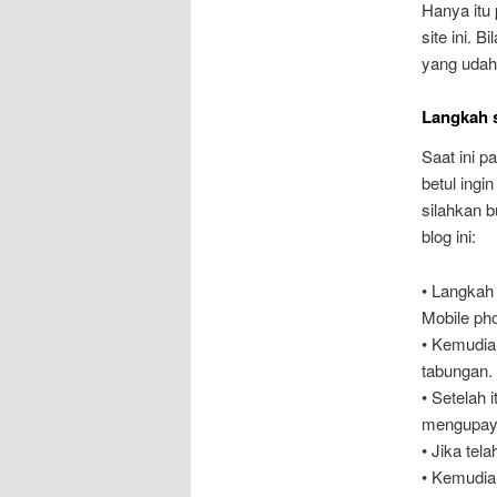
Hanya itu
site ini. 
yang udah 
Langkah s
Saat ini p
betul ingi
silahkan b
blog ini:
• Langkah
Mobile ph
• Kemudian
tabungan.
• Setelah 
mengupaya
• Jika tel
• Kemudian