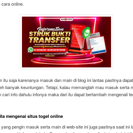
 cara online.
n itu saja karenanya masuk dan main di blog ini lantas pastinya dapa
h banyak keuntungan. Tetapi, kalau memanglah mau masuk serta ma
an cari info dahulu infonya maka dari itu dapat bertambah mengenali ter
ita mengenai situs togel online
yang pengin masuk serta main di web-site ini juga pastinya saat ini 