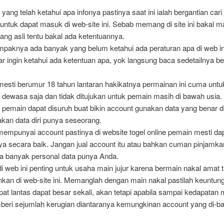
yang telah ketahui apa infonya pastinya saat ini ialah bergantian cari
untuk dapat masuk di web-site ini. Sebab memang di site ini bakal m
ng asli tentu bakal ada ketentuannya.
mpaknya ada banyak yang belum ketahui ada peraturan apa di web ini
r ingin ketahui ada ketentuan apa, yok langsung baca sedetailnya ber
mesti berumur 18 tahun lantaran hakikatnya permainan ini cuma untu
 dewasa saja dan tidak ditujukan untuk pemain masih di bawah usia.
ini pemain dapat disuruh buat bikin account gunakan data yang benar 
kan data diri punya seseorang.
mempunyai account pastinya di website togel online pemain mesti dap
ya secara baik. Jangan jual account itu atau bahkan cuman pinjamka
a banyak personal data punya Anda.
i web ini penting untuk usaha main jujur karena bermain nakal amat 
nkan di web-site ini. Memanglah dengan main nakal pastilah keuntun
pat lantas dapat besar sekali, akan tetapi apabila sampai kedapatan
eri sejumlah kerugian diantaranya kemungkinan account yang di-b