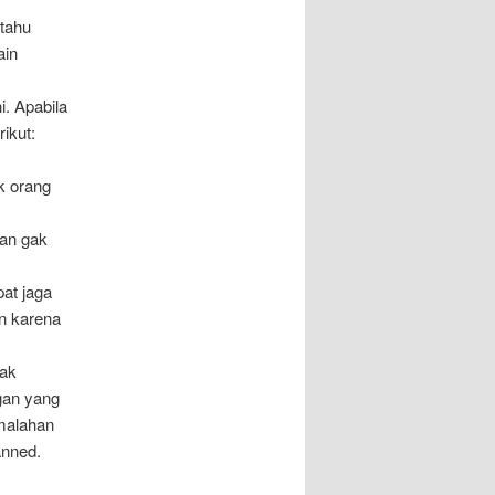
 tahu
ain
. Apabila
ikut:
k orang
dan gak
at jaga
n karena
tak
gan yang
 malahan
anned.