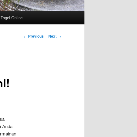
Togel Online
Post
←
Previous
Next
→
navigation
i!
isa
ti Anda
ermainan