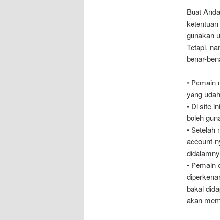
Buat Anda 
ketentuan 
gunakan ua
Tetapi, na
benar-bena
• Pemain 
yang udah
• Di site 
boleh guna
• Setelah 
account-n
didalamny
• Pemain d
diperkena
bakal dida
akan memb