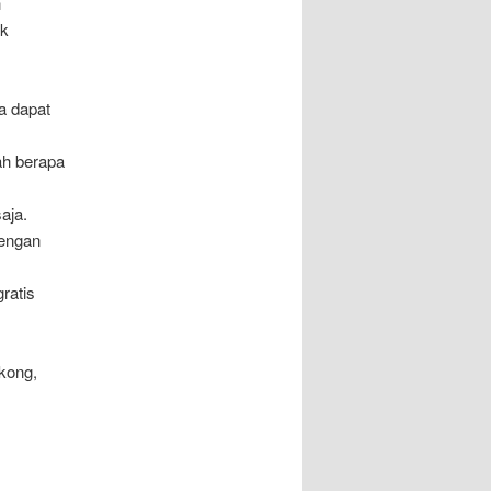
h
ok
a dapat
ah berapa
aja.
dengan
ratis
kong,