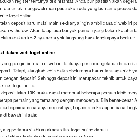
kukan register tentunya di sini lantas Anda pun pastilah akan segera
a-rata untuk mengawali main pasti akan ada yang bernama proses de
ite togel online.
telah deposit baru mulai main sekiranya ingin ambil dana di web ini p
akukan withdraw. Akan tetapi ada banyak pemain yang belum ketahui 
elaksanakan ke-2 nya serta yok langsung baca lengkapnya berikut:
sit dalam web togel online
 yang pengin bermain di web ini tentunya perlu mengetahui dahulu b
posit. Tetapi, alangkah lebih baik sebelumnya harus tahu apa sich y
an dengan deposit? Sehingga deposit ini merupakan teknik untuk bay
 situs togel online.
a deposit ialah 10K maka dapat membuat beberapa pemain lebih mengi
berapa pemain yang terhalang dengan metodenya. Bila benar-benar An
ahui bagaimana caranya depositnya, bagaimana kalaupun baca lang
 di bawah ini saja:
yang pertama silahkan akses situs togel online dahulu.
itu, silahkan login dahulu gunakan account Anda.