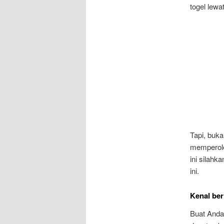
togel lewat
Tapi, buka
memperole
ini silahk
ini.
Kenal ber
Buat Anda 