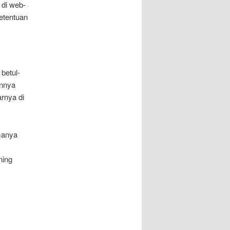
 di web-
etentuan
betul-
annya
arnya di
manya
ning