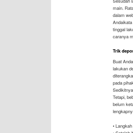
Sesudah la
main. Rat
dalam webs
Andaikata 
tinggal l
caranya m
Trik depo
Buat Anda
lakukan de
diterangk
pada pihak
Sedikitny
Tetapi, be
belum ket
lengkapnya
• Langkah 
• Setelah 