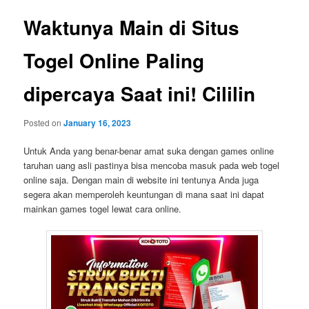
Waktunya Main di Situs
Togel Online Paling
dipercaya Saat ini! Cililin
Posted on
January 16, 2023
Untuk Anda yang benar-benar amat suka dengan games online
taruhan uang asli pastinya bisa mencoba masuk pada web togel
online saja. Dengan main di website ini tentunya Anda juga
segera akan memperoleh keuntungan di mana saat ini dapat
mainkan games togel lewat cara online.