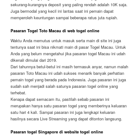
sekurang-kurangnya deposit yang paling rendah adalah 10K saja.
Juga bermodal yang kecil ini lantas saat ini pemain dapat
memperoleh keuntungan sampai beberapa ratus juta rupiah.
Pasaran Togel Toto Macau di web togel online
Waktu Anda memutus untuk masuk serta main di site ini juga
tentunya saat ini bisa nikmati main di pasar Togel Macau. Untuk
Anda yang belum mengetahui jika pasaran togel Macau ini udah
dikenali dimulai dari 2019.
Dari tahunnya betul-betul ini masih termasuk anyar, namun malah
pasaran Toto Macau ini udah sukses menarik banyak perhatian
pemain togel yang berada pada Indonesia. Juga pasaran ini juga
sudah sah menjadi salah satunya pasaran togel online yang
terhebat.
Kenapa dapat semacam itu, pastilah sebab pasaran ini
merupakan hanya satu pasaran togel yang memberinya keluaran
satu hari 4 kali. Sampai pasaran ini juga lengkapi keluaran
hasilnya secara Live Streaming yang dapat ditonton langsung.
Pasaran togel Singapore di website togel online