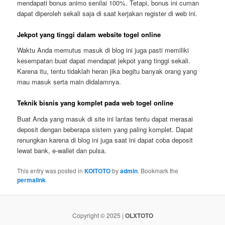
mendapati bonus animo senilai 100%. Tetapi, bonus ini cuman
dapat diperoleh sekali saja di saat kerjakan register di web ini.
Jekpot yang tinggi dalam website togel online
Waktu Anda memutus masuk di blog ini juga pasti memiliki
kesempatan buat dapat mendapat jekpot yang tinggi sekali.
Karena itu, tentu tidaklah heran jika begitu banyak orang yang
mau masuk serta main didalamnya.
Teknik bisnis yang komplet pada web togel online
Buat Anda yang masuk di site ini lantas tentu dapat merasai
deposit dengan beberapa sistem yang paling komplet. Dapat
renungkan karena di blog ini juga saat ini dapat coba deposit
lewat bank, e-wallet dan pulsa.
This entry was posted in
KOITOTO
by
admin
. Bookmark the
permalink
.
Copyright © 2025 |
OLXTOTO