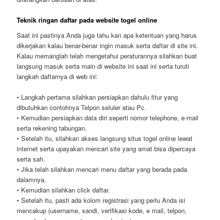
Teknik ringan daftar pada website togel online
Saat ini pastinya Anda juga tahu kan apa ketentuan yang harus
dikerjakan kalau benar-benar ingin masuk serta daftar di site ini.
Kalau memanglah telah mengetahui peraturannya silahkan buat
langsung masuk serta main di website ini saat ini serta turuti
langkah daftarnya di web ini:
• Langkah pertama silahkan persiapkan dahulu fitur yang
dibutuhkan contohnya Telpon seluler atau Pc.
• Kemudian persiapkan data diri seperti nomor telephone, e-mail
serta rekening tabungan.
• Setelah itu, silahkan akses langsung situs togel online lewat
internet serta upayakan mencari site yang amat bisa dipercaya
serta sah.
• Jika telah silahkan mencari menu daftar yang berada pada
dalamnya.
• Kemudian silahkan click daftar.
• Setelah itu, pasti ada kolom registrasi yang perlu Anda isi
mencakup (username, sandi, verifikasi kode, e mail, telpon,