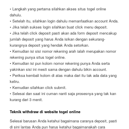
• Langkah yang pertama silahkan akses situs togel online
dahulu.
• Setelah itu, silahkan login dahulu memanfaatkan account Anda.
• Jika telah sukses login silahkan buat click menu deposit.
• Jika telah click deposit pasti akan ada form deposit mencakup
jumlah deposit yang harus Anda isikan dengan sekurang-
kurangnya deposit yang hendak Anda setorkan.
• Kemudian isi sisi nomor rekening arah ialah merupakan nomor
rekening punya situs togel online.
• Kemudian isi pun kolom nomor rekening punya Anda serta
yakinkan sisi ini mesti sama dengan dahulu bikin account.
• Periksa kembali kolom di atas maka dari itu tak ada data yang
keliru.
• Kemudian silahkan click submit.
• Selesai dan saat ini cuman nanti saja prosesnya yang tak kan
kurang dari 3 menit.
Teknik withdraw di website togel online
Selesai barusan Anda ketahui bagaimana caranya deposit, pasti
di sini lantas Anda pun harus ketahui bagaimanakah cara