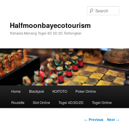
Skip
to
Sear
primary
content
Halfmoonbayecotourism
Rahasia Menang Togel 4D 3D 2D Terbongkar
Main
Home
Blackjack
KOITOTO
Poker Online
menu
Roulette
Slot Online
Togel 4D/3D/2D
Togel Online
Post
←
Previous
Next
→
navigation