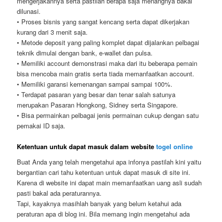
mengerjakannya serta pastilah berapa saja menangnya bakal
dilunasi.
• Proses bisnis yang sangat kencang serta dapat dikerjakan
kurang dari 3 menit saja.
• Metode deposit yang paling komplet dapat dijalankan pelbagai
teknik dimulai dengan bank, e-wallet dan pulsa.
• Memiliki account demonstrasi maka dari itu beberapa pemain
bisa mencoba main gratis serta tiada memanfaatkan account.
• Memiliki garansi kemenangan sampai sampai 100%.
• Terdapat pasaran yang besar dan tenar salah satunya
merupakan Pasaran Hongkong, Sidney serta Singapore.
• Bisa permainkan pelbagai jenis permainan cukup dengan satu
pemakai ID saja.
Ketentuan untuk dapat masuk dalam website
togel online
Buat Anda yang telah mengetahui apa infonya pastilah kini yaitu
bergantian cari tahu ketentuan untuk dapat masuk di site ini.
Karena di website ini dapat main memanfaatkan uang asli sudah
pasti bakal ada peraturannya.
Tapi, kayaknya masihlah banyak yang belum ketahui ada
peraturan apa di blog ini. Bila memang ingin mengetahui ada