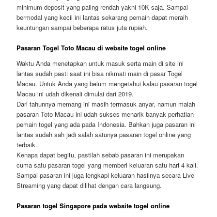
minimum deposit yang paling rendah yakni 10K saja. Sampai
bermodal yang kecil ini lantas sekarang pemain dapat meraih
keuntungan sampai beberapa ratus juta rupiah.
Pasaran Togel Toto Macau di website togel online
Waktu Anda menetapkan untuk masuk serta main di site ini
lantas sudah pasti saat ini bisa nikmati main di pasar Togel
Macau. Untuk Anda yang belum mengetahui kalau pasaran togel
Macau ini udah dikenali dimulai dari 2019.
Dari tahunnya memang ini masih termasuk anyar, namun malah
pasaran Toto Macau ini udah sukses menarik banyak perhatian
pemain togel yang ada pada Indonesia. Bahkan juga pasaran ini
lantas sudah sah jadi salah satunya pasaran togel online yang
terbaik.
Kenapa dapat begitu, pastilah sebab pasaran ini merupakan
cuma satu pasaran togel yang memberi keluaran satu hari 4 kali.
Sampai pasaran ini juga lengkapi keluaran hasilnya secara Live
Streaming yang dapat dilihat dengan cara langsung.
Pasaran togel Singapore pada website togel online