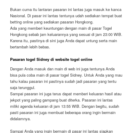
Bukan cuma itu lantaran pasaran ini lantas juga masuk ke kanca
Nasional. Di pasar ini lantas tentunya udah sediakan tempat buat
betting online yang sediakan pasaran Hongkong.
Ada yang memberi keuntungan dengan main di pasar Togel
Hongkong sebab jam keluarannya yang sesuai di jam 23:00 WIB.
Karena itu, pastinya di sini juga Anda dapat untung serta main
bertambah lebih bebas.
Pasaran togel Sidney di website togel online
Dengan Anda masuk dan main di web ini juga tentunya Anda
bisa pula coba main di pasar togel Sidney. Untuk Anda yang mau
tahu kalau pasaran ini pastinya sudah jadi pasaran yang tentu
saja terunggul.
Sampai pasaran ini juga terus dapat memberi keluaran hasil atau
jekpot yang paling gampang buat diterka. Pasaran ini lantas
miliki agenda keluaran di jam 13:55 WIB. Dengan begitu, sudah
pasti pasaran ini juga membuat beberapa orang ingin bermain
didalamnya.
Sampai Anda yang ingin bermain di pasar ini lantas siapkan