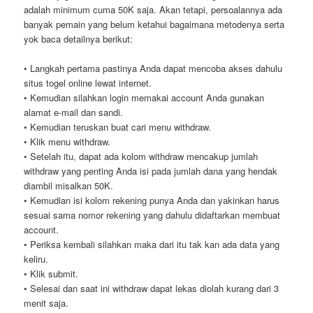
adalah minimum cuma 50K saja. Akan tetapi, persoalannya ada
banyak pemain yang belum ketahui bagaimana metodenya serta
yok baca detailnya berikut:
• Langkah pertama pastinya Anda dapat mencoba akses dahulu
situs togel online lewat internet.
• Kemudian silahkan login memakai account Anda gunakan
alamat e-mail dan sandi.
• Kemudian teruskan buat cari menu withdraw.
• Klik menu withdraw.
• Setelah itu, dapat ada kolom withdraw mencakup jumlah
withdraw yang penting Anda isi pada jumlah dana yang hendak
diambil misalkan 50K.
• Kemudian isi kolom rekening punya Anda dan yakinkan harus
sesuai sama nomor rekening yang dahulu didaftarkan membuat
account.
• Periksa kembali silahkan maka dari itu tak kan ada data yang
keliru.
• Klik submit.
• Selesai dan saat ini withdraw dapat lekas diolah kurang dari 3
menit saja.