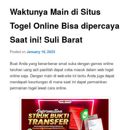
Waktunya Main di Situs
Togel Online Bisa dipercaya
Saat ini! Suli Barat
Posted on
January 16, 2023
Buat Anda yang benar-benar amat suka dengan games online
taruhan uang asli pastilah dapat coba masuk dalam web togel
online saja. Dengan main di web-site ini tentu Anda juga dapat
mendapati keuntungan di mana saat ini dapat permainkan
permainan togel lewat cara online.