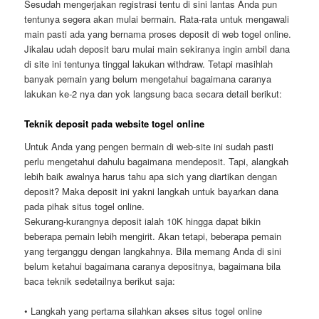
Sesudah mengerjakan registrasi tentu di sini lantas Anda pun
tentunya segera akan mulai bermain. Rata-rata untuk mengawali
main pasti ada yang bernama proses deposit di web togel online.
Jikalau udah deposit baru mulai main sekiranya ingin ambil dana
di site ini tentunya tinggal lakukan withdraw. Tetapi masihlah
banyak pemain yang belum mengetahui bagaimana caranya
lakukan ke-2 nya dan yok langsung baca secara detail berikut:
Teknik deposit pada website togel online
Untuk Anda yang pengen bermain di web-site ini sudah pasti
perlu mengetahui dahulu bagaimana mendeposit. Tapi, alangkah
lebih baik awalnya harus tahu apa sich yang diartikan dengan
deposit? Maka deposit ini yakni langkah untuk bayarkan dana
pada pihak situs togel online.
Sekurang-kurangnya deposit ialah 10K hingga dapat bikin
beberapa pemain lebih mengirit. Akan tetapi, beberapa pemain
yang terganggu dengan langkahnya. Bila memang Anda di sini
belum ketahui bagaimana caranya depositnya, bagaimana bila
baca teknik sedetailnya berikut saja:
• Langkah yang pertama silahkan akses situs togel online