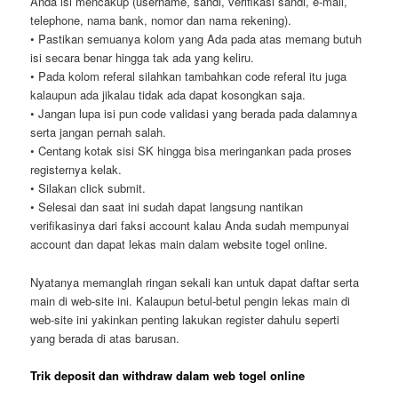
Anda isi mencakup (username, sandi, verifikasi sandi, e-mail,
telephone, nama bank, nomor dan nama rekening).
• Pastikan semuanya kolom yang Ada pada atas memang butuh
isi secara benar hingga tak ada yang keliru.
• Pada kolom referal silahkan tambahkan code referal itu juga
kalaupun ada jikalau tidak ada dapat kosongkan saja.
• Jangan lupa isi pun code validasi yang berada pada dalamnya
serta jangan pernah salah.
• Centang kotak sisi SK hingga bisa meringankan pada proses
registernya kelak.
• Silakan click submit.
• Selesai dan saat ini sudah dapat langsung nantikan
verifikasinya dari faksi account kalau Anda sudah mempunyai
account dan dapat lekas main dalam website togel online.
Nyatanya memanglah ringan sekali kan untuk dapat daftar serta
main di web-site ini. Kalaupun betul-betul pengin lekas main di
web-site ini yakinkan penting lakukan register dahulu seperti
yang berada di atas barusan.
Trik deposit dan withdraw dalam web togel online