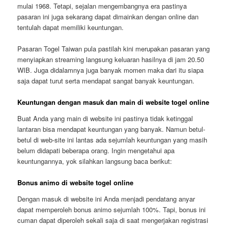
mulai 1968. Tetapi, sejalan mengembangnya era pastinya
pasaran ini juga sekarang dapat dimainkan dengan online dan
tentulah dapat memiliki keuntungan.
Pasaran Togel Taiwan pula pastilah kini merupakan pasaran yang
menyiapkan streaming langsung keluaran hasilnya di jam 20.50
WIB. Juga didalamnya juga banyak momen maka dari itu siapa
saja dapat turut serta mendapat sangat banyak keuntungan.
Keuntungan dengan masuk dan main di website togel online
Buat Anda yang main di website ini pastinya tidak ketinggal
lantaran bisa mendapat keuntungan yang banyak. Namun betul-
betul di web-site ini lantas ada sejumlah keuntungan yang masih
belum didapati beberapa orang. Ingin mengetahui apa
keuntungannya, yok silahkan langsung baca berikut:
Bonus animo di website togel online
Dengan masuk di website ini Anda menjadi pendatang anyar
dapat memperoleh bonus animo sejumlah 100%. Tapi, bonus ini
cuman dapat diperoleh sekali saja di saat mengerjakan registrasi