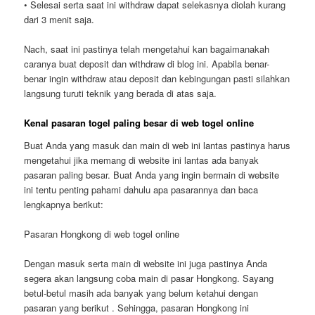
• Selesai serta saat ini withdraw dapat selekasnya diolah kurang
dari 3 menit saja.
Nach, saat ini pastinya telah mengetahui kan bagaimanakah
caranya buat deposit dan withdraw di blog ini. Apabila benar-
benar ingin withdraw atau deposit dan kebingungan pasti silahkan
langsung turuti teknik yang berada di atas saja.
Kenal pasaran togel paling besar di web togel online
Buat Anda yang masuk dan main di web ini lantas pastinya harus
mengetahui jika memang di website ini lantas ada banyak
pasaran paling besar. Buat Anda yang ingin bermain di website
ini tentu penting pahami dahulu apa pasarannya dan baca
lengkapnya berikut:
Pasaran Hongkong di web togel online
Dengan masuk serta main di website ini juga pastinya Anda
segera akan langsung coba main di pasar Hongkong. Sayang
betul-betul masih ada banyak yang belum ketahui dengan
pasaran yang berikut . Sehingga, pasaran Hongkong ini