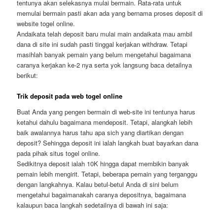
tentunya akan selekasnya mulai bermain. Rata-rata untuk
memulai bermain pasti akan ada yang bernama proses deposit di
website togel online.
Andaikata telah deposit baru mulai main andaikata mau ambil
dana di site ini sudah pasti tinggal kerjakan withdraw. Tetapi
masihlah banyak pemain yang belum mengetahui bagaimana
caranya kerjakan ke-2 nya serta yok langsung baca detailnya
berikut:
Trik deposit pada web togel online
Buat Anda yang pengen bermain di web-site ini tentunya harus
ketahui dahulu bagaimana mendeposit. Tetapi, alangkah lebih
baik awalannya harus tahu apa sich yang diartikan dengan
deposit? Sehingga deposit ini ialah langkah buat bayarkan dana
pada pihak situs togel online.
Sedikitnya deposit ialah 10K hingga dapat membikin banyak
pemain lebih mengirit. Tetapi, beberapa pemain yang terganggu
dengan langkahnya. Kalau betul-betul Anda di sini belum
mengetahui bagaimanakah caranya depositnya, bagaimana
kalaupun baca langkah sedetailnya di bawah ini saja: