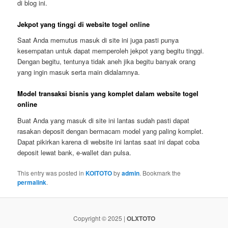
di blog ini.
Jekpot yang tinggi di website togel online
Saat Anda memutus masuk di site ini juga pasti punya
kesempatan untuk dapat memperoleh jekpot yang begitu tinggi.
Dengan begitu, tentunya tidak aneh jika begitu banyak orang
yang ingin masuk serta main didalamnya.
Model transaksi bisnis yang komplet dalam website togel
online
Buat Anda yang masuk di site ini lantas sudah pasti dapat
rasakan deposit dengan bermacam model yang paling komplet.
Dapat pikirkan karena di website ini lantas saat ini dapat coba
deposit lewat bank, e-wallet dan pulsa.
This entry was posted in
KOITOTO
by
admin
. Bookmark the
permalink
.
Copyright © 2025 |
OLXTOTO