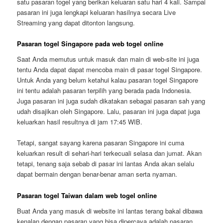
satu pasaran togel yang berikan keluaran satu hari 4 kali. Sampai
pasaran ini juga lengkapi keluaran hasilnya secara Live
Streaming yang dapat ditonton langsung.
Pasaran togel Singapore pada web togel online
Saat Anda memutus untuk masuk dan main di web-site ini juga
tentu Anda dapat dapat mencoba main di pasar togel Singapore.
Untuk Anda yang belum ketahui kalau pasaran togel Singapore
ini tentu adalah pasaran terpilih yang berada pada Indonesia.
Juga pasaran ini juga sudah dikatakan sebagai pasaran sah yang
udah disajikan oleh Singapore. Lalu, pasaran ini juga dapat juga
keluarkan hasil resultnya di jam 17:45 WIB.
Tetapi, sangat sayang karena pasaran Singapore ini cuma
keluarkan result di sehari-hari terkecuali selasa dan jumat. Akan
tetapi, tenang saja sebab di pasar ini lantas Anda akan selalu
dapat bermain dengan benar-benar aman serta nyaman.
Pasaran togel Taiwan dalam web togel online
Buat Anda yang masuk di website ini lantas terang bakal dibawa
kenalan dengan pasaran yang bisa dipercaya adalah pasaran