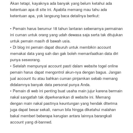
Akan tetapi, kayaknya ada banyak yang belum ketahui ada
ketentuan apa di site ini. Apabila memang mau tahu ada
ketentuan apa, yok langsung baca detailnya berikut:
• Pemain harus berumur 18 tahun lantaran sebenarnya permainan
ini cuman untuk orang yang udah dewasa saja serta tak ditujukan
untuk pemain masih di bawah usia.
• Di blog ini pemain dapat disuruh untuk membikin account
memakai data yang sah dan gak boleh memanfaatkan data diri
punya seseorang.
• Setelah mempunyai account pasti dalam website togel online
pemain harus dapat mengontrol akun-nya dengan bagus. Jangan
jual account itu atau bahkan cuman pinjamkan sebab memang
didalamnya banyak data personal punya Anda.
• Pemain di web ini penting buat usaha main jujur karena bermain
nakal sangatlah tak diperkenankan di website ini. Memang
dengan main nakal pastinya keuntungan yang hendak diterima
juga dapat besar sekali, namun bila hingga diketahui malahan
bakal memberi beberapa kerugian antara lainnya barangkali
account yang di-banned.