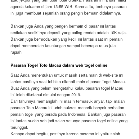
agenda keluaran di jam 13:55 WIB. Karena itu, tentunya pasaran
ini juga membuat sejumlah orang pengin bermain didalamnya.
Bahkan juga Anda yang pengen bermain di pasar ini lantas
sediakan sedikitnya deposit yang paling rendah adalah 10K saja.
Bahkan juga bermodalkan yang kecil ini lantas saat ini pemain
dapat memperoleh keuntungan sampai beberapa ratus juta
rupiah.
Pasaran Togel Toto Macau dalam web togel online
Saat Anda menentukan untuk masuk serta main di web-site ini
lantas pastinya saat ini bisa nikmati main di pasar Togel Macau.
Buat Anda yang belum mengetahui kalau pasaran togel Macau
ini telah diketahui dimulai dengan 2019.
Dari tahunnya memanglah ini masih termasuk anyar, tapi malah
pasaran Toto Macau ini udah sukses menarik banyak perhatian
pemain togel yang berada pada Indonesia. Bahkan juga pasaran
ini lantas sudah sah jadi salah satunya pasaran togel online yang
terunggul.
Kenapa dapat begitu, pastinya karena pasaran ini yaitu salah