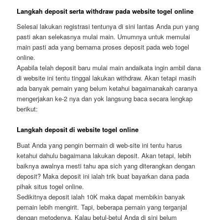
Langkah deposit serta withdraw pada website togel online
Selesai lakukan registrasi tentunya di sini lantas Anda pun yang
pasti akan selekasnya mulai main. Umumnya untuk memulai
main pasti ada yang bernama proses deposit pada web togel
online.
Apabila telah deposit baru mulai main andaikata ingin ambil dana
di website ini tentu tinggal lakukan withdraw. Akan tetapi masih
ada banyak pemain yang belum ketahui bagaimanakah caranya
mengerjakan ke-2 nya dan yok langsung baca secara lengkap
berikut:
Langkah deposit di website togel online
Buat Anda yang pengin bermain di web-site ini tentu harus
ketahui dahulu bagaimana lakukan deposit. Akan tetapi, lebih
baiknya awalnya mesti tahu apa sich yang diterangkan dengan
deposit? Maka deposit ini ialah trik buat bayarkan dana pada
pihak situs togel online.
Sedikitnya deposit ialah 10K maka dapat membikin banyak
pemain lebih mengirit. Tapi, beberapa pemain yang terganjal
dengan metodenya. Kalau betul-betul Anda di sini belum