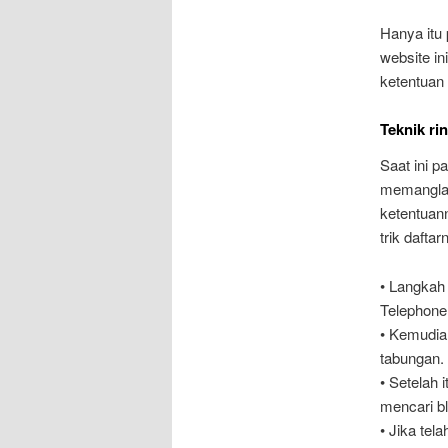
Hanya itu
website in
ketentuan 
Teknik ri
Saat ini p
memanglah 
ketentuann
trik daftar
• Langkah 
Telephone 
• Kemudian
tabungan.
• Setelah 
mencari bl
• Jika tel