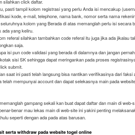
 silahkan click daftar.
itu, pasti tampil kolom registrasi yang perlu Anda isi mencakup (user
ifikasi kode, e-mail, telephone, nama bank, nomor serta nama rekenin
 seluruhnya kolom yang Berada di atas memanglah perlu isi secara 
 ada yang keliru.
om referal silahkan tambahkan code referal itu juga jika ada jikalau t
ongkan saja.
upa isi pun code validasi yang berada di dalamnya dan jangan pernah
kotak sisi SK sehingga dapat meringankan pada proses registrasinya
click submit.
dan saat ini pasti telah langsung bisa nantikan verifikasinya dari faksi
a telah mempunyai account dan dapat selekasnya main pada website
memanglah gampang sekali kan buat dapat daftar dan main di web-sit
enar-benar mau lekas main di web-site ini yakini penting melaksana
ahulu seperti dengan ada pada atas barusan.
sit serta withdraw pada website togel online