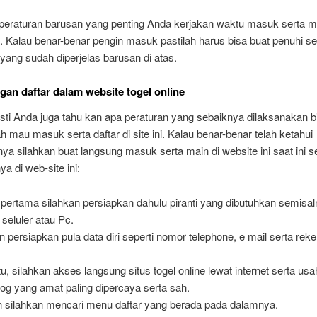
 peraturan barusan yang penting Anda kerjakan waktu masuk serta ma
i. Kalau benar-benar pengin masuk pastilah harus bisa buat penuhi s
yang sudah diperjelas barusan di atas.
ngan daftar dalam website togel online
asti Anda juga tahu kan apa peraturan yang sebaiknya dilaksanakan bi
mau masuk serta daftar di site ini. Kalau benar-benar telah ketahui
ya silahkan buat langsung masuk serta main di website ini saat ini ser
nya di web-site ini:
pertama silahkan persiapkan dahulu piranti yang dibutuhkan semisa
seluler atau Pc.
 persiapkan pula data diri seperti nomor telephone, e mail serta reke
itu, silahkan akses langsung situs togel online lewat internet serta usa
og yang amat paling dipercaya serta sah.
ah silahkan mencari menu daftar yang berada pada dalamnya.