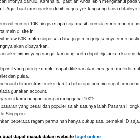
ri infonya dahulu. Karena itu, pastilah Anda lebih mengetahui pada 
ut. Agar buat meringankan lebih bagus yok langsung baca detailnya b
 deposit cuman 10K hingga siapa saja masih pemula serta mau menc
a main di site ini.
 withdraw 50K maka siapa saja bisa juga mengerjakannya serta pasti
ngnya akan dibayarkan.
ransaksi bisnis yang sangat kencang serta dapat dijalankan kurang da
deposit yang paling komplet dapat dilaksanakan beragam metoda mu
llet dan pulsa.
i account demonstrasi maka dari itu beberapa pemain dapat mencoba
 tiada gunakan account.
i garansi kemenangan sampai menggapai 100%.
t pasaran yang besar dan populer salah satunya ialah Pasaran Hongk
ta Singapore.
inkan beberapa ragam permainan hanya cukup satu pemakai ID saja.
n buat dapat masuk dalam website
togel online