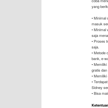
coba menca
yang berik
• Minimal
masuk sert
• Minimal
saja mena
• Proses t
saja.
• Metode 
bank, e-wa
• Memilik
gratis dan
• Memilik
• Terdapa
Sidney ser
• Bisa ma
Ketentua