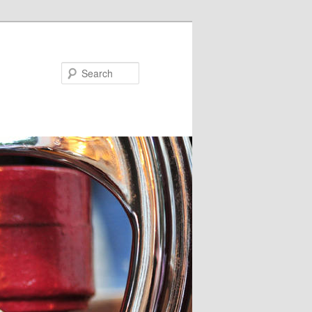
Search