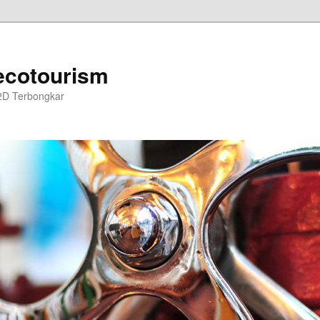
ecotourism
2D Terbongkar