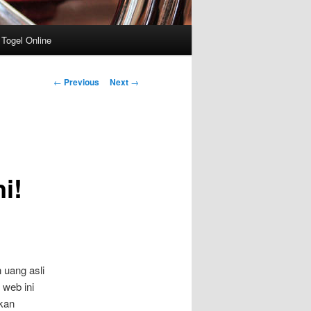
Togel Online
Post
←
Previous
Next
→
navigation
i!
 uang asli
 web ini
kan