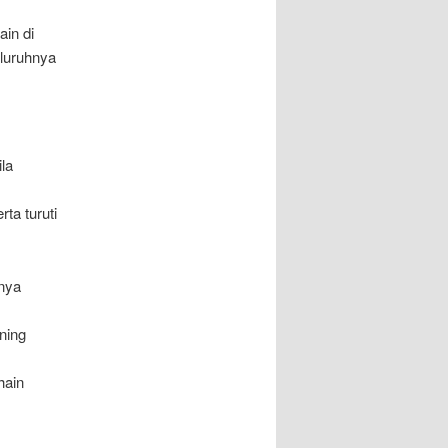
in di
eluruhnya
la
ta turuti
lnya
ning
hain