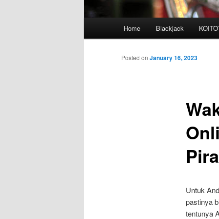
Main
Home
Blackjack
KOITO
menu
Posted on
January 16, 2023
Wak
Onl
Pir
Untuk And
pastinya b
tentunya 