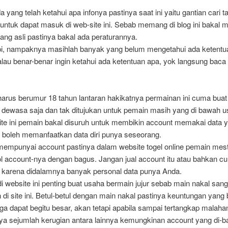
 yang telah ketahui apa infonya pastinya saat ini yaitu gantian cari t
untuk dapat masuk di web-site ini. Sebab memang di blog ini bakal m
ng asli pastinya bakal ada peraturannya.
pi, nampaknya masihlah banyak yang belum mengetahui ada ketentua
Kalau benar-benar ingin ketahui ada ketentuan apa, yok langsung baca 
harus berumur 18 tahun lantaran hakikatnya permainan ini cuma buat
 dewasa saja dan tak ditujukan untuk pemain masih yang di bawah us
site ini pemain bakal disuruh untuk membikin account memakai data 
k boleh memanfaatkan data diri punya seseorang.
 mempunyai account pastinya dalam website togel online pemain mest
l account-nya dengan bagus. Jangan jual account itu atau bahkan c
 karena didalamnya banyak personal data punya Anda.
i website ini penting buat usaha bermain jujur sebab main nakal sang
 di site ini. Betul-betul dengan main nakal pastinya keuntungan yang 
uga dapat begitu besar, akan tetapi apabila sampai tertangkap malaha
a sejumlah kerugian antara lainnya kemungkinan account yang di-b