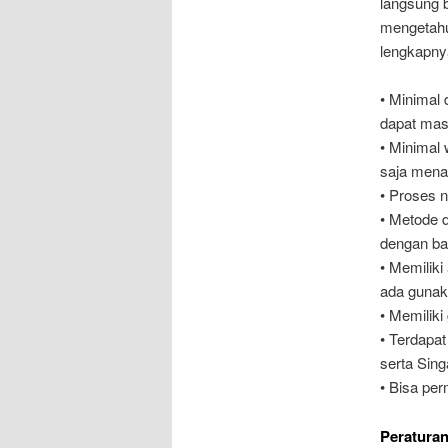
langsung 
mengetahu
lengkapnya
• Minimal
dapat masu
• Minimal
saja mena
• Proses n
• Metode d
dengan ban
• Memilik
ada gunak
• Memilik
• Terdapa
serta Sing
• Bisa pe
Peratura