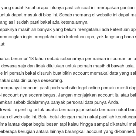
yang sudah ketahui apa infonya pastilah saat ini merupakan gantian 
untuk dapat masuk di blog ini. Sebab memang di website ini dapat m
ng asli sudah pasti bakal ada ketentuannya.
ampaknya masihlah banyak yang belum mengetahui ada ketentuan apa
u memanglah ingin mengetahui ada ketentuan apa, yok langsung baca
kut:
harus berumur 18 tahun sebab sebenarnya permainan ini cuman untu
 dewasa saja dan tidak ditujukan untuk pemain masih di bawah usia.
te ini pemain bakal disuruh buat bikin account memakai data yang sa
akai data diri punya seseorang.
mempunyai account pasti pada website togel online pemain mesti dap
l account-nya secara bagus. Jangan menjajakan account itu atau b
amkan sebab didalamnya banyak personal data punya Anda.
i web ini penting untuk usaha bermain jujur sebab bermain nakal ben
hkan di web-site ini. Betul-betul dengan main nakal pastilah keuntung
rima lantas dapat begitu besar, tapi kalau hingga sampai diketahui ma
eberapa kerugian antara lainnya barangkali account yang di-banned.