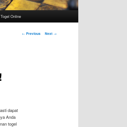
Togel Online
Post
←
Previous
Next
→
navigation
!
asti dapat
inya Anda
nan togel