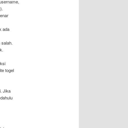
(username,
).
benar
ak ada
 salah.
k.
ksi
te togel
. Jika
 dahulu