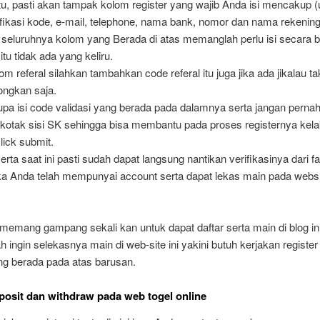
itu, pasti akan tampak kolom register yang wajib Anda isi mencakup 
ifikasi kode, e-mail, telephone, nama bank, nomor dan nama rekening
 seluruhnya kolom yang Berada di atas memanglah perlu isi secara 
itu tidak ada yang keliru.
om referal silahkan tambahkan code referal itu juga jika ada jikalau t
ongkan saja.
upa isi code validasi yang berada pada dalamnya serta jangan pernah
 kotak sisi SK sehingga bisa membantu pada proses registernya kela
click submit.
serta saat ini pasti sudah dapat langsung nantikan verifikasinya dari fa
ka Anda telah mempunyai account serta dapat lekas main pada websi
emang gampang sekali kan untuk dapat daftar serta main di blog ini
ingin selekasnya main di web-site ini yakini butuh kerjakan register
ng berada pada atas barusan.
posit dan withdraw pada web togel online