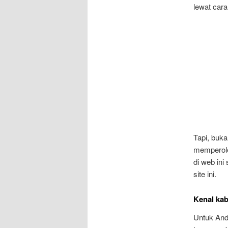
lewat cara
Tapi, buka
memperole
di web ini
site ini.
Kenal kab
Untuk Anda