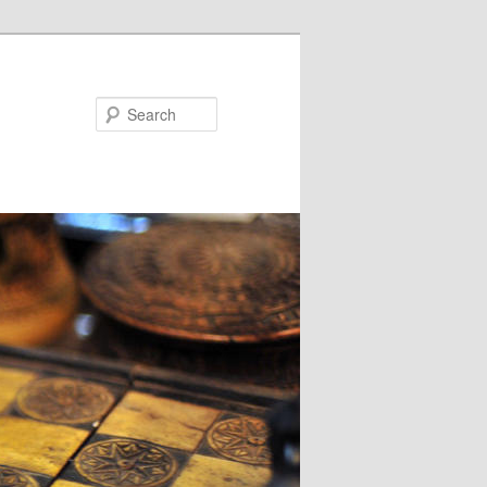
Search