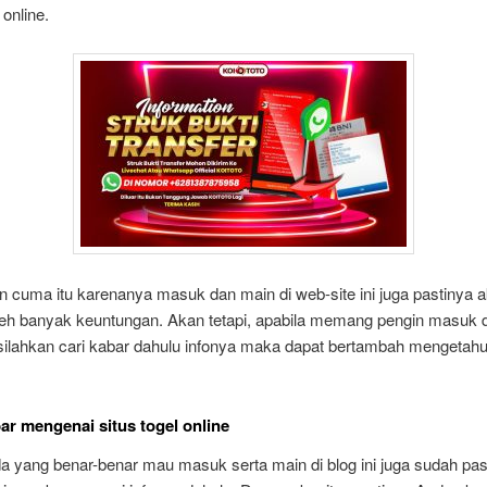
 online.
n cuma itu karenanya masuk dan main di web-site ini juga pastinya 
h banyak keuntungan. Akan tetapi, apabila memang pengin masuk 
 silahkan cari kabar dahulu infonya maka dapat bertambah mengetahui
ar mengenai situs togel online
 yang benar-benar mau masuk serta main di blog ini juga sudah pasti