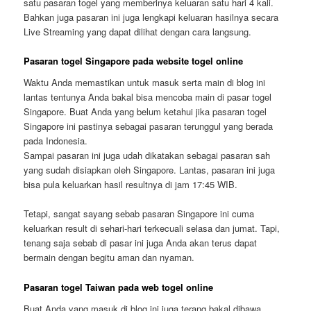
satu pasaran togel yang memberinya keluaran satu hari 4 kali.
Bahkan juga pasaran ini juga lengkapi keluaran hasilnya secara
Live Streaming yang dapat dilihat dengan cara langsung.
Pasaran togel Singapore pada website togel online
Waktu Anda memastikan untuk masuk serta main di blog ini
lantas tentunya Anda bakal bisa mencoba main di pasar togel
Singapore. Buat Anda yang belum ketahui jika pasaran togel
Singapore ini pastinya sebagai pasaran terunggul yang berada
pada Indonesia.
Sampai pasaran ini juga udah dikatakan sebagai pasaran sah
yang sudah disiapkan oleh Singapore. Lantas, pasaran ini juga
bisa pula keluarkan hasil resultnya di jam 17:45 WIB.
Tetapi, sangat sayang sebab pasaran Singapore ini cuma
keluarkan result di sehari-hari terkecuali selasa dan jumat. Tapi,
tenang saja sebab di pasar ini juga Anda akan terus dapat
bermain dengan begitu aman dan nyaman.
Pasaran togel Taiwan pada web togel online
Buat Anda yang masuk di blog ini juga terang bakal dibawa