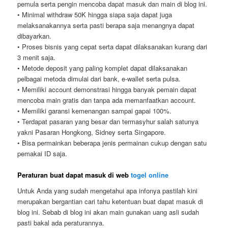
pemula serta pengin mencoba dapat masuk dan main di blog ini.
• Minimal withdraw 50K hingga siapa saja dapat juga
melaksanakannya serta pasti berapa saja menangnya dapat
dibayarkan.
• Proses bisnis yang cepat serta dapat dilaksanakan kurang dari
3 menit saja.
• Metode deposit yang paling komplet dapat dilaksanakan
pelbagai metoda dimulai dari bank, e-wallet serta pulsa.
• Memiliki account demonstrasi hingga banyak pemain dapat
mencoba main gratis dan tanpa ada memanfaatkan account.
• Memiliki garansi kemenangan sampai gapai 100%.
• Terdapat pasaran yang besar dan termasyhur salah satunya
yakni Pasaran Hongkong, Sidney serta Singapore.
• Bisa permainkan beberapa jenis permainan cukup dengan satu
pemakai ID saja.
Peraturan buat dapat masuk di web
togel online
Untuk Anda yang sudah mengetahui apa infonya pastilah kini
merupakan bergantian cari tahu ketentuan buat dapat masuk di
blog ini. Sebab di blog ini akan main gunakan uang asli sudah
pasti bakal ada peraturannya.