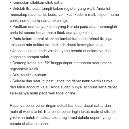
• Kemudian silahkan click daftar.
• Setelah itu, pasti tampil kolom register yang wajib Anda isi
mencakup (username, kode, verifikasi kode, e-mail, telpon, nama
bank, nomor serta nama rekening).
• Pastikan semuanya kolom yang Berada pada atas memanglah
perlu isi secara benar maka tidak ada yang keliru.
• Pada kolom referal silahkan tambahkan code referal itu juga
kalaupun ada sekiranya tidak ada dapat kosongkan saja.
• Jangan lupa isi code validasi yang berada di dalamnya dan
janganlah sampai salah.
• Centang kotak sisi SK hingga dapat membantu saat proses
registernya kelak.
• Silakan click submit.
• Selesai dan saat ini pasti langsung dapat nanti verifikasinya
dari faksi account kalau Anda sudah punyai account serta dapat
selekasnya main pada web togel online.
Rupanya benar-benar ringan sekali kan buat dapat daftar dan
main di web-site ini. Bila benar-benar ingin lekas main di site ini
yakinkan butuh melaksanakan registrasi dahulu seperti yang
berada di atas barusan.