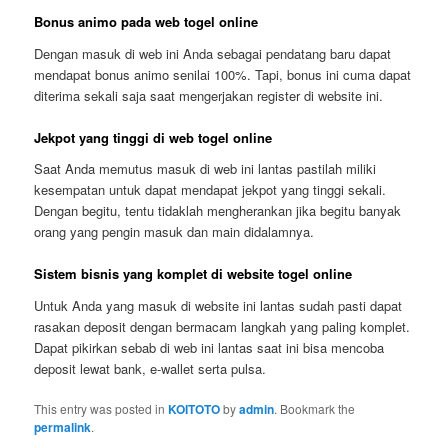
Bonus animo pada web togel online
Dengan masuk di web ini Anda sebagai pendatang baru dapat
mendapat bonus animo senilai 100%. Tapi, bonus ini cuma dapat
diterima sekali saja saat mengerjakan register di website ini.
Jekpot yang tinggi di web togel online
Saat Anda memutus masuk di web ini lantas pastilah miliki
kesempatan untuk dapat mendapat jekpot yang tinggi sekali.
Dengan begitu, tentu tidaklah mengherankan jika begitu banyak
orang yang pengin masuk dan main didalamnya.
Sistem bisnis yang komplet di website togel online
Untuk Anda yang masuk di website ini lantas sudah pasti dapat
rasakan deposit dengan bermacam langkah yang paling komplet.
Dapat pikirkan sebab di web ini lantas saat ini bisa mencoba
deposit lewat bank, e-wallet serta pulsa.
This entry was posted in
KOITOTO
by
admin
. Bookmark the
permalink
.