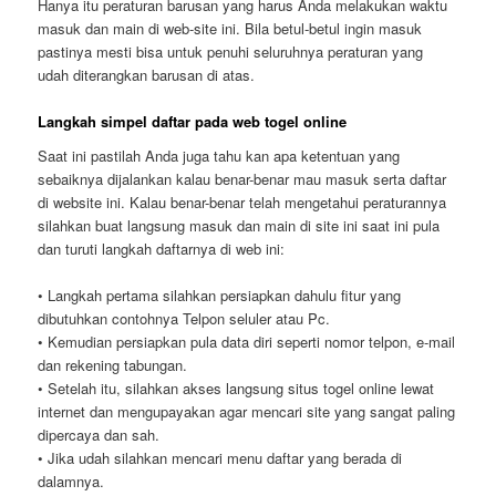
Hanya itu peraturan barusan yang harus Anda melakukan waktu
masuk dan main di web-site ini. Bila betul-betul ingin masuk
pastinya mesti bisa untuk penuhi seluruhnya peraturan yang
udah diterangkan barusan di atas.
Langkah simpel daftar pada web togel online
Saat ini pastilah Anda juga tahu kan apa ketentuan yang
sebaiknya dijalankan kalau benar-benar mau masuk serta daftar
di website ini. Kalau benar-benar telah mengetahui peraturannya
silahkan buat langsung masuk dan main di site ini saat ini pula
dan turuti langkah daftarnya di web ini:
• Langkah pertama silahkan persiapkan dahulu fitur yang
dibutuhkan contohnya Telpon seluler atau Pc.
• Kemudian persiapkan pula data diri seperti nomor telpon, e-mail
dan rekening tabungan.
• Setelah itu, silahkan akses langsung situs togel online lewat
internet dan mengupayakan agar mencari site yang sangat paling
dipercaya dan sah.
• Jika udah silahkan mencari menu daftar yang berada di
dalamnya.