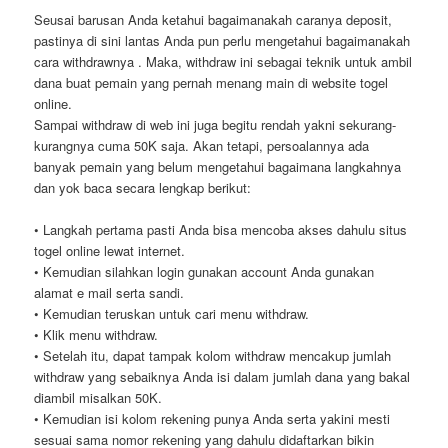
Seusai barusan Anda ketahui bagaimanakah caranya deposit,
pastinya di sini lantas Anda pun perlu mengetahui bagaimanakah
cara withdrawnya . Maka, withdraw ini sebagai teknik untuk ambil
dana buat pemain yang pernah menang main di website togel
online.
Sampai withdraw di web ini juga begitu rendah yakni sekurang-
kurangnya cuma 50K saja. Akan tetapi, persoalannya ada
banyak pemain yang belum mengetahui bagaimana langkahnya
dan yok baca secara lengkap berikut:
• Langkah pertama pasti Anda bisa mencoba akses dahulu situs
togel online lewat internet.
• Kemudian silahkan login gunakan account Anda gunakan
alamat e mail serta sandi.
• Kemudian teruskan untuk cari menu withdraw.
• Klik menu withdraw.
• Setelah itu, dapat tampak kolom withdraw mencakup jumlah
withdraw yang sebaiknya Anda isi dalam jumlah dana yang bakal
diambil misalkan 50K.
• Kemudian isi kolom rekening punya Anda serta yakini mesti
sesuai sama nomor rekening yang dahulu didaftarkan bikin