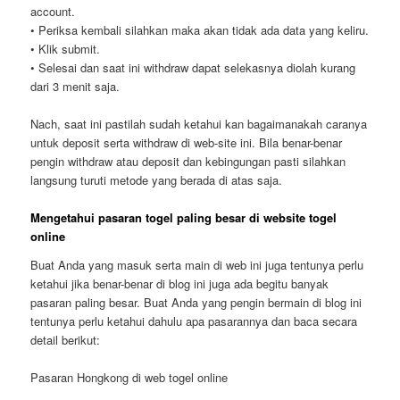
account.
• Periksa kembali silahkan maka akan tidak ada data yang keliru.
• Klik submit.
• Selesai dan saat ini withdraw dapat selekasnya diolah kurang
dari 3 menit saja.
Nach, saat ini pastilah sudah ketahui kan bagaimanakah caranya
untuk deposit serta withdraw di web-site ini. Bila benar-benar
pengin withdraw atau deposit dan kebingungan pasti silahkan
langsung turuti metode yang berada di atas saja.
Mengetahui pasaran togel paling besar di website togel
online
Buat Anda yang masuk serta main di web ini juga tentunya perlu
ketahui jika benar-benar di blog ini juga ada begitu banyak
pasaran paling besar. Buat Anda yang pengin bermain di blog ini
tentunya perlu ketahui dahulu apa pasarannya dan baca secara
detail berikut:
Pasaran Hongkong di web togel online