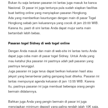
Bukan itu saja lantaran pasaran ini lantas juga masuk ke kanca
Nasional. Di pasar ini juga tentunya pula sudah siapkan fasilitas
buat betting online yang menyiapkan pasaran Hongkong.
Ada yang memberikan keuntungan dengan main di pasar Togel
Hongkong sebab jam keluarannya yang cocok di jam 23:00 WIB.
Karena itu, pasti di sini lantas Anda dapat mujur serta main
bertambah lebih bebas.
Pasaran togel Sidney di web togel online
Dengan Anda masuk dan main di web-site ini lantas tentu Anda
dapat juga coba main di pasar togel Sidney. Untuk Anda yang
mau ketahui jika pasaran ini pastinya udah jadi pasaran yang
pastinya terunggul.
Juga pasaran ini juga terus dapat berikan keluaran hasil atau
jekpot yang benar-benar paling gampang buat diterka. Pasaran ini
lantas mempunyai agenda keluaran di jam 13:55 WIB. Karena
itu, pastinya pasaran ini juga membuat beberapa orang pengin
bermain didalamnya.
Bahkan juga Anda yang pengin bermain di pasar ini juga
menyiapkan minimum deposit yang paling rendah ialah 10K saja.