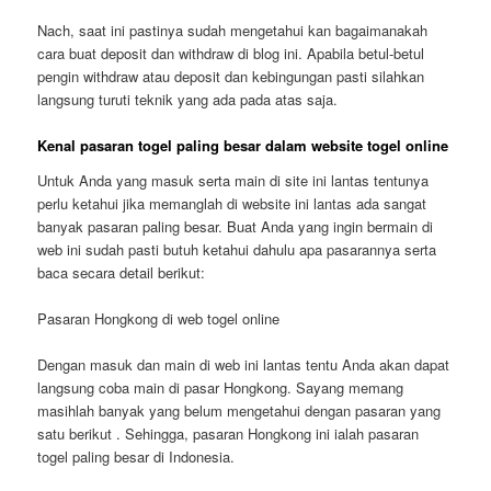
Nach, saat ini pastinya sudah mengetahui kan bagaimanakah
cara buat deposit dan withdraw di blog ini. Apabila betul-betul
pengin withdraw atau deposit dan kebingungan pasti silahkan
langsung turuti teknik yang ada pada atas saja.
Kenal pasaran togel paling besar dalam website togel online
Untuk Anda yang masuk serta main di site ini lantas tentunya
perlu ketahui jika memanglah di website ini lantas ada sangat
banyak pasaran paling besar. Buat Anda yang ingin bermain di
web ini sudah pasti butuh ketahui dahulu apa pasarannya serta
baca secara detail berikut:
Pasaran Hongkong di web togel online
Dengan masuk dan main di web ini lantas tentu Anda akan dapat
langsung coba main di pasar Hongkong. Sayang memang
masihlah banyak yang belum mengetahui dengan pasaran yang
satu berikut . Sehingga, pasaran Hongkong ini ialah pasaran
togel paling besar di Indonesia.