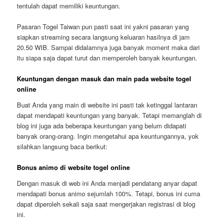
tentulah dapat memiliki keuntungan.
Pasaran Togel Taiwan pun pasti saat ini yakni pasaran yang
siapkan streaming secara langsung keluaran hasilnya di jam
20.50 WIB. Sampai didalamnya juga banyak moment maka dari
itu siapa saja dapat turut dan memperoleh banyak keuntungan.
Keuntungan dengan masuk dan main pada website togel
online
Buat Anda yang main di website ini pasti tak ketinggal lantaran
dapat mendapati keuntungan yang banyak. Tetapi memanglah di
blog ini juga ada beberapa keuntungan yang belum didapati
banyak orang-orang. Ingin mengetahui apa keuntungannya, yok
silahkan langsung baca berikut:
Bonus animo di website togel online
Dengan masuk di web ini Anda menjadi pendatang anyar dapat
mendapati bonus animo sejumlah 100%. Tetapi, bonus ini cuma
dapat diperoleh sekali saja saat mengerjakan registrasi di blog
ini.