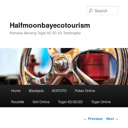
Skip
to
Sear
primary
content
Halfmoonbayecotourism
Rahasia Menang Togel 4D 3D 2D Terbongkar
Main
Home
Blackjack
KOITOTO
Poker Online
menu
Roulette
Slot Online
Togel 4D/3D/2D
Togel Online
Post
←
Previous
Next
→
navigation