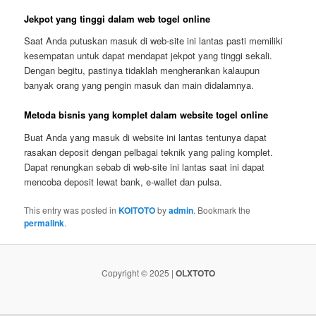
Jekpot yang tinggi dalam web togel online
Saat Anda putuskan masuk di web-site ini lantas pasti memiliki
kesempatan untuk dapat mendapat jekpot yang tinggi sekali.
Dengan begitu, pastinya tidaklah mengherankan kalaupun
banyak orang yang pengin masuk dan main didalamnya.
Metoda bisnis yang komplet dalam website togel online
Buat Anda yang masuk di website ini lantas tentunya dapat
rasakan deposit dengan pelbagai teknik yang paling komplet.
Dapat renungkan sebab di web-site ini lantas saat ini dapat
mencoba deposit lewat bank, e-wallet dan pulsa.
This entry was posted in
KOITOTO
by
admin
. Bookmark the
permalink
.
Copyright © 2025 |
OLXTOTO