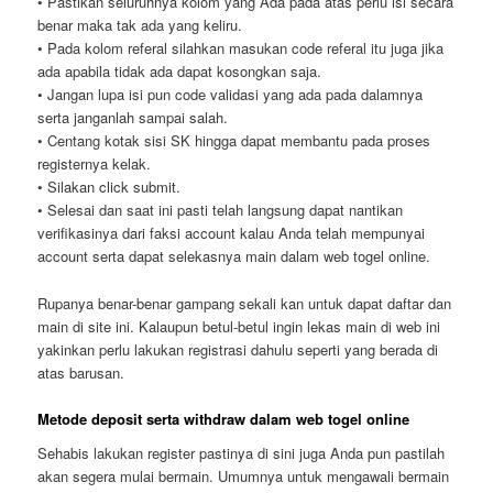
• Pastikan seluruhnya kolom yang Ada pada atas perlu isi secara
benar maka tak ada yang keliru.
• Pada kolom referal silahkan masukan code referal itu juga jika
ada apabila tidak ada dapat kosongkan saja.
• Jangan lupa isi pun code validasi yang ada pada dalamnya
serta janganlah sampai salah.
• Centang kotak sisi SK hingga dapat membantu pada proses
registernya kelak.
• Silakan click submit.
• Selesai dan saat ini pasti telah langsung dapat nantikan
verifikasinya dari faksi account kalau Anda telah mempunyai
account serta dapat selekasnya main dalam web togel online.
Rupanya benar-benar gampang sekali kan untuk dapat daftar dan
main di site ini. Kalaupun betul-betul ingin lekas main di web ini
yakinkan perlu lakukan registrasi dahulu seperti yang berada di
atas barusan.
Metode deposit serta withdraw dalam web togel online
Sehabis lakukan register pastinya di sini juga Anda pun pastilah
akan segera mulai bermain. Umumnya untuk mengawali bermain