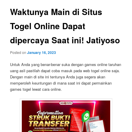
Waktunya Main di Situs
Togel Online Dapat
dipercaya Saat ini! Jatiyoso
Posted on
January 16, 2023
Untuk Anda yang benar-benar suka dengan games online taruhan
uang asli pastilah dapat coba masuk pada web togel online saja.
Dengan main di site ini tentunya Anda juga segera akan
memperoleh keuntungan di mana saat ini dapat permainkan
games togel lewat cara online.