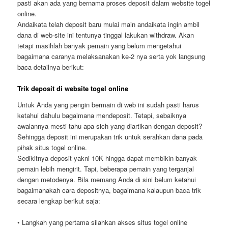
pasti akan ada yang bernama proses deposit dalam website togel
online.
Andaikata telah deposit baru mulai main andaikata ingin ambil
dana di web-site ini tentunya tinggal lakukan withdraw. Akan
tetapi masihlah banyak pemain yang belum mengetahui
bagaimana caranya melaksanakan ke-2 nya serta yok langsung
baca detailnya berikut:
Trik deposit di website togel online
Untuk Anda yang pengin bermain di web ini sudah pasti harus
ketahui dahulu bagaimana mendeposit. Tetapi, sebaiknya
awalannya mesti tahu apa sich yang diartikan dengan deposit?
Sehingga deposit ini merupakan trik untuk serahkan dana pada
pihak situs togel online.
Sedikitnya deposit yakni 10K hingga dapat membikin banyak
pemain lebih mengirit. Tapi, beberapa pemain yang terganjal
dengan metodenya. Bila memang Anda di sini belum ketahui
bagaimanakah cara depositnya, bagaimana kalaupun baca trik
secara lengkap berikut saja:
• Langkah yang pertama silahkan akses situs togel online