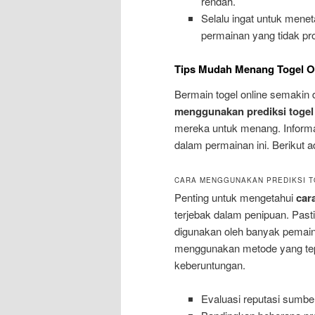
rendah.
Selalu ingat untuk mene
permainan yang tidak pro
Tips Mudah Menang Togel O
Bermain togel online semaki
menggunakan prediksi togel
mereka untuk menang. Informa
dalam permainan ini. Berikut 
CARA MENGGUNAKAN PREDIKSI 
Penting untuk mengetahui
car
terjebak dalam penipuan. Pasti
digunakan oleh banyak pemain
menggunakan metode yang tep
keberuntungan.
Evaluasi reputasi sumbe