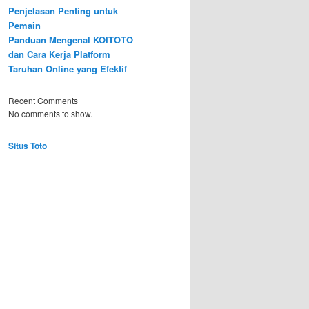
Penjelasan Penting untuk
Pemain
Panduan Mengenal KOITOTO
dan Cara Kerja Platform
Taruhan Online yang Efektif
Recent Comments
No comments to show.
Situs Toto