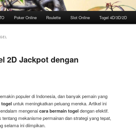
TO
Poker Online
Roulette
Slot Online
Togel 4D/3D/2D
OGEL
l 2D Jackpot dengan
emakin populer di Indonesia, dan banyak pemain yang
 togel
untuk meningkatkan peluang mereka. Artikel ini
mendalam mengenai
cara bermain togel
dengan efektif.
tentang mekanisme permainan dan strategi yang tepat,
g selama ini diimpikan.