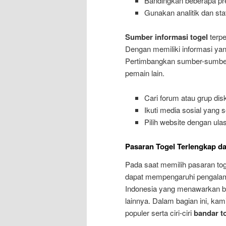
Bandingkan beberapa pr
Gunakan analitik dan st
Sumber informasi togel
terpe
Dengan memiliki informasi yan
Pertimbangkan sumber-sumber
pemain lain.
Cari forum atau grup dis
Ikuti media sosial yang 
Pilih website dengan ulas
Pasaran Togel Terlengkap d
Pada saat memilih pasaran to
dapat mempengaruhi pengalam
Indonesia yang menawarkan be
lainnya. Dalam bagian ini, k
populer serta ciri-ciri
bandar t