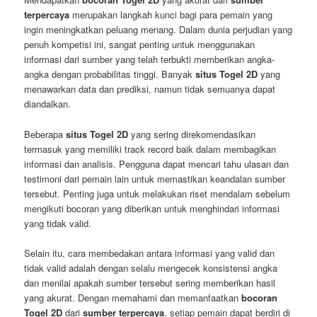
terpercaya
merupakan langkah kunci bagi para pemain yang
ingin meningkatkan peluang menang. Dalam dunia perjudian yang
penuh kompetisi ini, sangat penting untuk menggunakan
informasi dari sumber yang telah terbukti memberikan angka-
angka dengan probabilitas tinggi. Banyak
situs Togel 2D
yang
menawarkan data dan prediksi, namun tidak semuanya dapat
diandalkan.
Beberapa
situs Togel 2D
yang sering direkomendasikan
termasuk yang memiliki track record baik dalam membagikan
informasi dan analisis. Pengguna dapat mencari tahu ulasan dan
testimoni dari pemain lain untuk memastikan keandalan sumber
tersebut. Penting juga untuk melakukan riset mendalam sebelum
mengikuti bocoran yang diberikan untuk menghindari informasi
yang tidak valid.
Selain itu, cara membedakan antara informasi yang valid dan
tidak valid adalah dengan selalu mengecek konsistensi angka
dan menilai apakah sumber tersebut sering memberikan hasil
yang akurat. Dengan memahami dan memanfaatkan
bocoran
Togel 2D
dari
sumber terpercaya
, setiap pemain dapat berdiri di