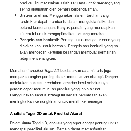
prediksi. Ini merupakan salah satu
tips untuk menang
yang
sering digunakan oleh pemain berpengalaman.
Sistem taruhan:
Menggunakan sistem taruhan yang
terstruktur dapat membantu dalam mengelola risiko dan
potensi kemenangan. Banyak pemain yang menerapkan
sistem ini untuk mengoptimalkan peluang mereka.
Pengelolaan bankroll:
Penting untuk mengatur dana yang
dialokasikan untuk bermain. Pengelolaan bankroll yang baik
akan mencegah kerugian besar dan membuat permainan
tetap menyenangkan.
Memahami
prediksi Togel 2D
berdasarkan data historis juga
merupakan bagian penting dalam merumuskan strategi. Dengan
melakukan analisis mendalam terhadap hasil sebelumnya,
pemain dapat merumuskan prediksi yang lebih akurat.
Menggunakan semua strategi ini secara bersamaan akan
meningkatkan kemungkinan untuk meraih kemenangan.
Analisis Togel 2D untuk Prediksi Akurat
Dalam dunia Togel 2D, analisis yang tepat sangat penting untuk
mencapai
prediksi akurat
. Pemain dapat memanfaatkan