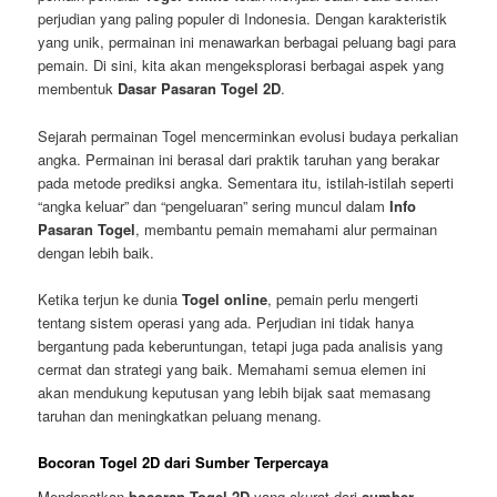
perjudian yang paling populer di Indonesia. Dengan karakteristik
yang unik, permainan ini menawarkan berbagai peluang bagi para
pemain. Di sini, kita akan mengeksplorasi berbagai aspek yang
membentuk
Dasar Pasaran Togel 2D
.
Sejarah permainan Togel mencerminkan evolusi budaya perkalian
angka. Permainan ini berasal dari praktik taruhan yang berakar
pada metode prediksi angka. Sementara itu, istilah-istilah seperti
“angka keluar” dan “pengeluaran” sering muncul dalam
Info
Pasaran Togel
, membantu pemain memahami alur permainan
dengan lebih baik.
Ketika terjun ke dunia
Togel online
, pemain perlu mengerti
tentang sistem operasi yang ada. Perjudian ini tidak hanya
bergantung pada keberuntungan, tetapi juga pada analisis yang
cermat dan strategi yang baik. Memahami semua elemen ini
akan mendukung keputusan yang lebih bijak saat memasang
taruhan dan meningkatkan peluang menang.
Bocoran Togel 2D dari Sumber Terpercaya
Mendapatkan
bocoran Togel 2D
yang akurat dari
sumber