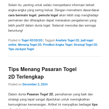
Selain itu, penting untuk selalu memperbarui informasi terkait
angka-angka yang sering keluar. Dengan memahami dasar-dasar
cara bermain togel
,
pemula togel
akan lebih siap menghadapi
permainan dan diharapkan dapat merasakan pengalaman yang
lebih positif dalam dunia togel. Selamat mencoba dan semoga
beruntung!
Posted in
Togel 4D/3D/2D
|
Tagged
Analisis Togel 2D
,
judi togel
online
,
Menang Togel 2D
,
Prediksi Angka Togel
,
Strategi Togel 2D
,
Tips Jackpot Togel
Tips Menang Pasaran Togel
2D Terlengkap
Posted on
December 2, 2024
Dalam dunia
Pasaran Togel 2D
, pemahaman yang baik dan
strategi yang tepat sangat diperlukan untuk meningkatkan
kemungkinan kemenangan. Artikel ini menyajikan berbagai
tips