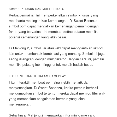
SIMBOL KHUSUS DAN MULTIPLIKATOR
Kedua permainan ini memperkenalkan simbol khusus yang
membantu meningkatkan kemenangan. Di Sweet Bonanza,
simbol bom dapat mengalikan kemenangan pemain dengan
faktor yang bervariasi. Ini membuat setiap putaran memiliki
potensi kemenangan yang lebih besar.
Di Mahjong 2, simbol liar atau wild dapat menggantikan simbol
lain untuk membentuk kombinasi yang menang. Simbol ini juga
sering dilengkapi dengan multiplikator. Dengan cara ini, pemain
memiliki peluang lebih tinggi untuk meraih hadiah besar.
FITUR INTERAKTIF DALAM GAMEPLAY
Fitur interaktif membuat permainan lebih menarik dan
menyenangkan. Di Sweet Bonanza, ketika pemain berhasil
mengumpulkan simbol tertentu, mereka dapat memicu fitur unik
yang memberikan pengalaman bermain yang lebih
menyeramkan.
Sebaliknya, Mahjong 2 menawarkan fitur mini-game yang