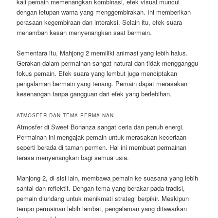
kali pemain memenangkan kombinasi, efek visual muncul
dengan letupan warna yang menggembirakan. Ini memberikan
perasaan kegembiraan dan interaksi. Selain itu, efek suara
menambah kesan menyenangkan saat bermain.
Sementara itu, Mahjong 2 memiliki animasi yang lebih halus.
Gerakan dalam permainan sangat natural dan tidak mengganggu
fokus pemain. Efek suara yang lembut juga menciptakan
pengalaman bermain yang tenang. Pemain dapat merasakan
kesenangan tanpa gangguan dari efek yang berlebihan.
ATMOSFER DAN TEMA PERMAINAN
Atmosfer di Sweet Bonanza sangat ceria dan penuh energi.
Permainan ini mengajak pemain untuk merasakan keceriaan
seperti berada di taman permen. Hal ini membuat permainan
terasa menyenangkan bagi semua usia.
Mahjong 2, di sisi lain, membawa pemain ke suasana yang lebih
santai dan reflektif. Dengan tema yang berakar pada tradisi,
pemain diundang untuk menikmati strategi berpikir. Meskipun
tempo permainan lebih lambat, pengalaman yang ditawarkan