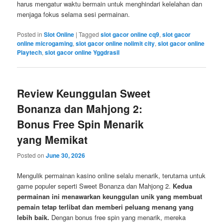
harus mengatur waktu bermain untuk menghindari kelelahan dan
menjaga fokus selama sesi permainan.
Posted in
Slot Online
|
Tagged
slot gacor online cq9
,
slot gacor
online microgaming
,
slot gacor online nolimit city
,
slot gacor online
Playtech
,
slot gacor online Yggdrasil
Review Keunggulan Sweet
Bonanza dan Mahjong 2:
Bonus Free Spin Menarik
yang Memikat
Posted on
June 30, 2026
Mengulik permainan kasino online selalu menarik, terutama untuk
game populer seperti Sweet Bonanza dan Mahjong 2.
Kedua
permainan ini menawarkan keunggulan unik yang membuat
pemain tetap terlibat dan memberi peluang menang yang
lebih baik.
Dengan bonus free spin yang menarik, mereka