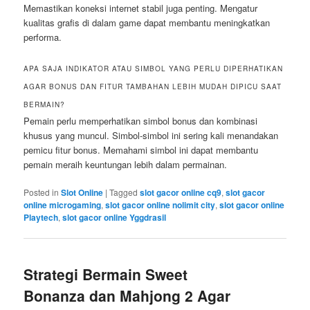
Memastikan koneksi internet stabil juga penting. Mengatur
kualitas grafis di dalam game dapat membantu meningkatkan
performa.
APA SAJA INDIKATOR ATAU SIMBOL YANG PERLU DIPERHATIKAN
AGAR BONUS DAN FITUR TAMBAHAN LEBIH MUDAH DIPICU SAAT
BERMAIN?
Pemain perlu memperhatikan simbol bonus dan kombinasi
khusus yang muncul. Simbol-simbol ini sering kali menandakan
pemicu fitur bonus. Memahami simbol ini dapat membantu
pemain meraih keuntungan lebih dalam permainan.
Posted in
Slot Online
|
Tagged
slot gacor online cq9
,
slot gacor
online microgaming
,
slot gacor online nolimit city
,
slot gacor online
Playtech
,
slot gacor online Yggdrasil
Strategi Bermain Sweet
Bonanza dan Mahjong 2 Agar