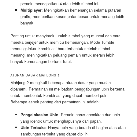
pemain mendapatkan 4 atau lebih simbol ini.
Multiplayer
: Meningkatkan kemenangan selama putaran
gratis, memberikan kesempatan besar untuk menang lebih
banyak.
Penting untuk menyimak jumlah simbol yang muncul dan cara
mereka berjejer untuk memicu kemenangan. Mode Tumble
memungkinkan kombinasi baru terbentuk setelah simbol
menang, meningkatkan peluang pemain untuk meraih lebih
banyak kemenangan berturut-turut.
ATURAN DASAR MAHJONG 2
Mahjong 2 mengikuti beberapa aturan dasar yang mudah
dipahami. Permainan ini melibatkan penggabungan ubin bertema
untuk membentuk kombinasi yang dapat memberi poin.
Beberapa aspek penting dari permainan ini adalah:
Pengalokasian Ubin
: Pemain harus cocokkan dua ubin
yang identik untuk menghapusnya dari papan.
Ubin Terbuka
: Hanya ubin yang berada di bagian atas atau
sambungan terbuka yang dapat dipilih.