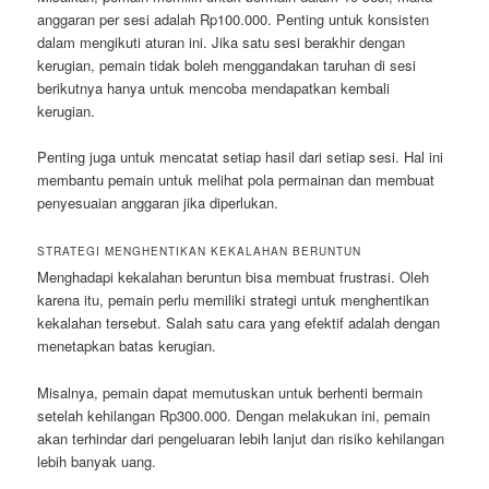
anggaran per sesi adalah Rp100.000. Penting untuk konsisten
dalam mengikuti aturan ini. Jika satu sesi berakhir dengan
kerugian, pemain tidak boleh menggandakan taruhan di sesi
berikutnya hanya untuk mencoba mendapatkan kembali
kerugian.
Penting juga untuk mencatat setiap hasil dari setiap sesi. Hal ini
membantu pemain untuk melihat pola permainan dan membuat
penyesuaian anggaran jika diperlukan.
STRATEGI MENGHENTIKAN KEKALAHAN BERUNTUN
Menghadapi kekalahan beruntun bisa membuat frustrasi. Oleh
karena itu, pemain perlu memiliki strategi untuk menghentikan
kekalahan tersebut. Salah satu cara yang efektif adalah dengan
menetapkan batas kerugian.
Misalnya, pemain dapat memutuskan untuk berhenti bermain
setelah kehilangan Rp300.000. Dengan melakukan ini, pemain
akan terhindar dari pengeluaran lebih lanjut dan risiko kehilangan
lebih banyak uang.