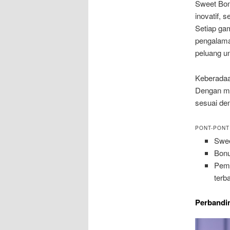
Sweet Bon
inovatif, 
Setiap gam
pengalama
peluang u
Keberadaa
Dengan me
sesuai de
PONT-PONT
Swee
Bonu
Pema
terba
Perbandi