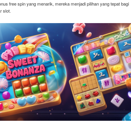
us free spin yang menarik, mereka menjadi pilihan yang tepat bagi
 slot.