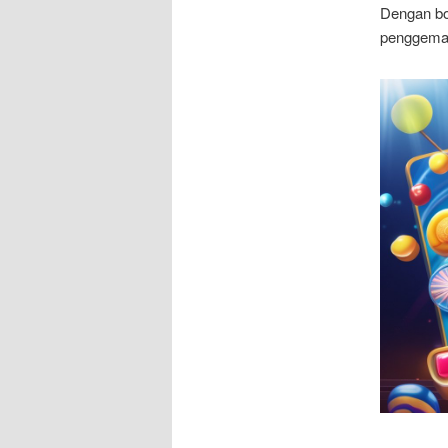
Dengan bon
penggemar