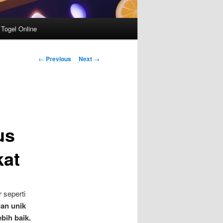
Togel Online
Post
←
Previous
Next
→
navigation
us
kat
 seperti
an unik
bih baik.