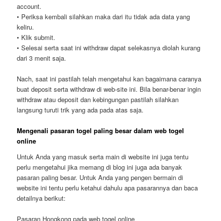
account.
• Periksa kembali silahkan maka dari itu tidak ada data yang
keliru.
• Klik submit.
• Selesai serta saat ini withdraw dapat selekasnya diolah kurang
dari 3 menit saja.
Nach, saat ini pastilah telah mengetahui kan bagaimana caranya
buat deposit serta withdraw di web-site ini. Bila benar-benar ingin
withdraw atau deposit dan kebingungan pastilah silahkan
langsung turuti trik yang ada pada atas saja.
Mengenali pasaran togel paling besar dalam web togel
online
Untuk Anda yang masuk serta main di website ini juga tentu
perlu mengetahui jika memang di blog ini juga ada banyak
pasaran paling besar. Untuk Anda yang pengen bermain di
website ini tentu perlu ketahui dahulu apa pasarannya dan baca
detailnya berikut:
Pasaran Hongkong pada web togel online