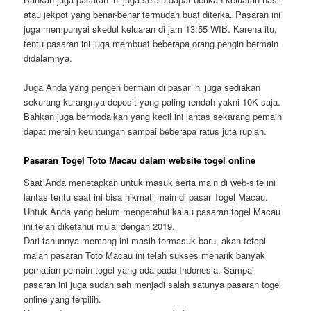
atau jekpot yang benar-benar termudah buat diterka. Pasaran ini
juga mempunyai skedul keluaran di jam 13:55 WIB. Karena itu,
tentu pasaran ini juga membuat beberapa orang pengin bermain
didalamnya.
Juga Anda yang pengen bermain di pasar ini juga sediakan
sekurang-kurangnya deposit yang paling rendah yakni 10K saja.
Bahkan juga bermodalkan yang kecil ini lantas sekarang pemain
dapat meraih keuntungan sampai beberapa ratus juta rupiah.
Pasaran Togel Toto Macau dalam website togel online
Saat Anda menetapkan untuk masuk serta main di web-site ini
lantas tentu saat ini bisa nikmati main di pasar Togel Macau.
Untuk Anda yang belum mengetahui kalau pasaran togel Macau
ini telah diketahui mulai dengan 2019.
Dari tahunnya memang ini masih termasuk baru, akan tetapi
malah pasaran Toto Macau ini telah sukses menarik banyak
perhatian pemain togel yang ada pada Indonesia. Sampai
pasaran ini juga sudah sah menjadi salah satunya pasaran togel
online yang terpilih.