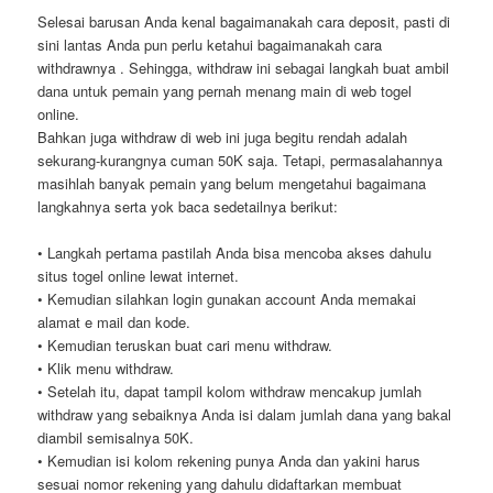
Selesai barusan Anda kenal bagaimanakah cara deposit, pasti di
sini lantas Anda pun perlu ketahui bagaimanakah cara
withdrawnya . Sehingga, withdraw ini sebagai langkah buat ambil
dana untuk pemain yang pernah menang main di web togel
online.
Bahkan juga withdraw di web ini juga begitu rendah adalah
sekurang-kurangnya cuman 50K saja. Tetapi, permasalahannya
masihlah banyak pemain yang belum mengetahui bagaimana
langkahnya serta yok baca sedetailnya berikut:
• Langkah pertama pastilah Anda bisa mencoba akses dahulu
situs togel online lewat internet.
• Kemudian silahkan login gunakan account Anda memakai
alamat e mail dan kode.
• Kemudian teruskan buat cari menu withdraw.
• Klik menu withdraw.
• Setelah itu, dapat tampil kolom withdraw mencakup jumlah
withdraw yang sebaiknya Anda isi dalam jumlah dana yang bakal
diambil semisalnya 50K.
• Kemudian isi kolom rekening punya Anda dan yakini harus
sesuai nomor rekening yang dahulu didaftarkan membuat