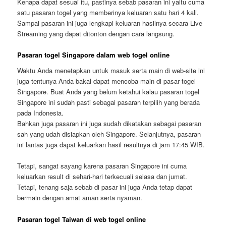
Kenapa dapat sesuai itu, pastinya sebab pasaran ini yaitu cuma
satu pasaran togel yang memberinya keluaran satu hari 4 kali.
Sampai pasaran ini juga lengkapi keluaran hasilnya secara Live
Streaming yang dapat ditonton dengan cara langsung.
Pasaran togel Singapore dalam web togel online
Waktu Anda menetapkan untuk masuk serta main di web-site ini
juga tentunya Anda bakal dapat mencoba main di pasar togel
Singapore. Buat Anda yang belum ketahui kalau pasaran togel
Singapore ini sudah pasti sebagai pasaran terpilih yang berada
pada Indonesia.
Bahkan juga pasaran ini juga sudah dikatakan sebagai pasaran
sah yang udah disiapkan oleh Singapore. Selanjutnya, pasaran
ini lantas juga dapat keluarkan hasil resultnya di jam 17:45 WIB.
Tetapi, sangat sayang karena pasaran Singapore ini cuma
keluarkan result di sehari-hari terkecuali selasa dan jumat.
Tetapi, tenang saja sebab di pasar ini juga Anda tetap dapat
bermain dengan amat aman serta nyaman.
Pasaran togel Taiwan di web togel online