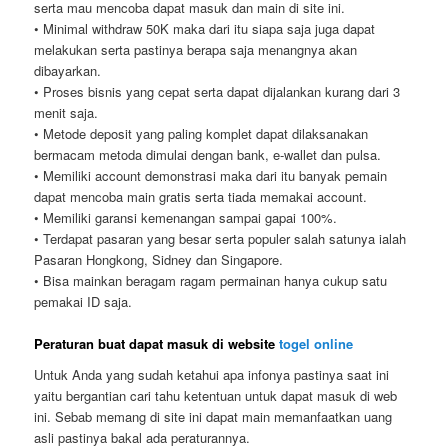
serta mau mencoba dapat masuk dan main di site ini.
• Minimal withdraw 50K maka dari itu siapa saja juga dapat
melakukan serta pastinya berapa saja menangnya akan
dibayarkan.
• Proses bisnis yang cepat serta dapat dijalankan kurang dari 3
menit saja.
• Metode deposit yang paling komplet dapat dilaksanakan
bermacam metoda dimulai dengan bank, e-wallet dan pulsa.
• Memiliki account demonstrasi maka dari itu banyak pemain
dapat mencoba main gratis serta tiada memakai account.
• Memiliki garansi kemenangan sampai gapai 100%.
• Terdapat pasaran yang besar serta populer salah satunya ialah
Pasaran Hongkong, Sidney dan Singapore.
• Bisa mainkan beragam ragam permainan hanya cukup satu
pemakai ID saja.
Peraturan buat dapat masuk di website
togel online
Untuk Anda yang sudah ketahui apa infonya pastinya saat ini
yaitu bergantian cari tahu ketentuan untuk dapat masuk di web
ini. Sebab memang di site ini dapat main memanfaatkan uang
asli pastinya bakal ada peraturannya.