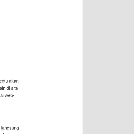
tentu akan
n di site
nai web-
t langsung