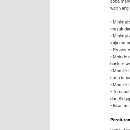
coba menc
web yang i
• Minimal
masuk dan 
• Minimal 
saja mena
• Proses b
• Metode d
bank, e-wa
• Memiliki
serta tan
• Memilik
• Terdapa
dan Singa
• Bisa ma
Peraturan
Untuk Anda