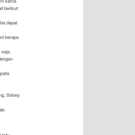
ami sama
l berikut:
oba dapat
sti berapa
 saja.
 dengan
ratis
ng, Sidney
ja.
i tahu