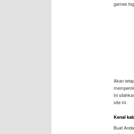
games toge
Akan tetap
memperole
ini silahk
site ini.
Kenal kaba
Buat Anda 