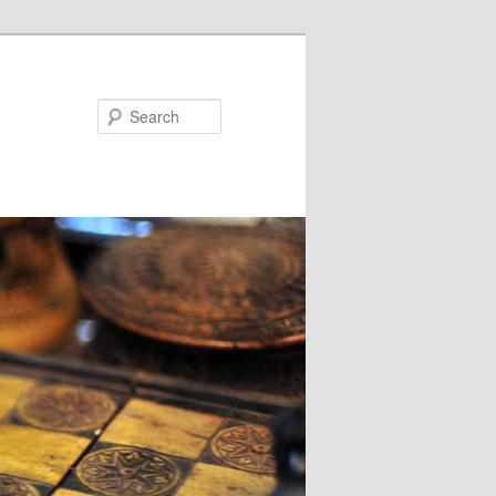
Search