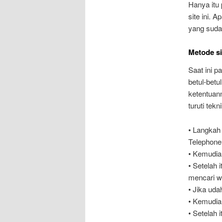
Hanya itu
site ini. 
yang sudah
Metode si
Saat ini p
betul-betu
ketentuann
turuti tekn
• Langkah
Telephone 
• Kemudian
• Setelah 
mencari we
• Jika uda
• Kemudian
• Setelah 