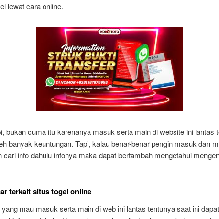
l lewat cara online.
i, bukan cuma itu karenanya masuk serta main di website ini lantas 
h banyak keuntungan. Tapi, kalau benar-benar pengin masuk dan mai
an cari info dahulu infonya maka dapat bertambah mengetahui menge
r terkait situs togel online
yang mau masuk serta main di web ini lantas tentunya saat ini dapa