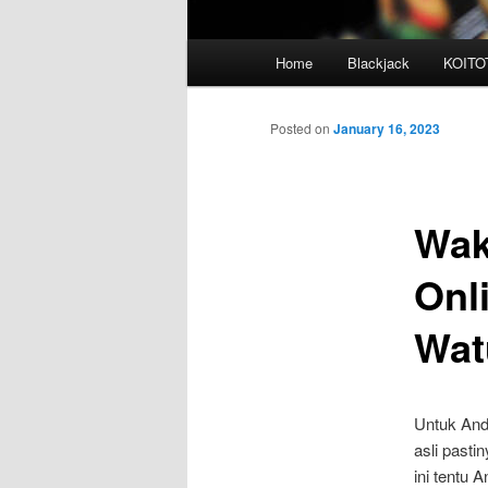
Main
Home
Blackjack
KOITO
menu
Posted on
January 16, 2023
Wak
Onli
Wat
Untuk And
asli past
ini tentu 