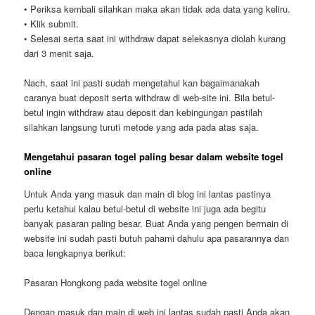
• Periksa kembali silahkan maka akan tidak ada data yang keliru.
• Klik submit.
• Selesai serta saat ini withdraw dapat selekasnya diolah kurang
dari 3 menit saja.
Nach, saat ini pasti sudah mengetahui kan bagaimanakah
caranya buat deposit serta withdraw di web-site ini. Bila betul-
betul ingin withdraw atau deposit dan kebingungan pastilah
silahkan langsung turuti metode yang ada pada atas saja.
Mengetahui pasaran togel paling besar dalam website togel
online
Untuk Anda yang masuk dan main di blog ini lantas pastinya
perlu ketahui kalau betul-betul di website ini juga ada begitu
banyak pasaran paling besar. Buat Anda yang pengen bermain di
website ini sudah pasti butuh pahami dahulu apa pasarannya dan
baca lengkapnya berikut:
Pasaran Hongkong pada website togel online
Dengan masuk dan main di web ini lantas sudah pasti Anda akan