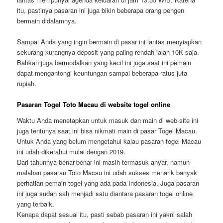
itu, pastinya pasaran ini juga bikin beberapa orang pengen
bermain didalamnya.
Sampai Anda yang ingin bermain di pasar ini lantas menyiapkan
sekurang-kurangnya deposit yang paling rendah ialah 10K saja.
Bahkan juga bermodalkan yang kecil ini juga saat ini pemain
dapat mengantongi keuntungan sampai beberapa ratus juta
rupiah.
Pasaran Togel Toto Macau di website togel online
Waktu Anda menetapkan untuk masuk dan main di web-site ini
juga tentunya saat ini bisa nikmati main di pasar Togel Macau.
Untuk Anda yang belum mengetahui kalau pasaran togel Macau
ini udah diketahui mulai dengan 2019.
Dari tahunnya benar-benar ini masih termasuk anyar, namun
malahan pasaran Toto Macau ini udah sukses menarik banyak
perhatian pemain togel yang ada pada Indonesia. Juga pasaran
ini juga sudah sah menjadi satu diantara pasaran togel online
yang terbaik.
Kenapa dapat sesuai itu, pasti sebab pasaran ini yakni salah