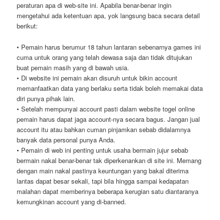
peraturan apa di web-site ini. Apabila benar-benar ingin
mengetahui ada ketentuan apa, yok langsung baca secara detail
berikut:
• Pemain harus berumur 18 tahun lantaran sebenarnya games ini
cuma untuk orang yang telah dewasa saja dan tidak ditujukan
buat pemain masih yang di bawah usia.
• Di website ini pemain akan disuruh untuk bikin account
memanfaatkan data yang berlaku serta tidak boleh memakai data
diri punya pihak lain.
• Setelah mempunyai account pasti dalam website togel online
pemain harus dapat jaga account-nya secara bagus. Jangan jual
account itu atau bahkan cuman pinjamkan sebab didalamnya
banyak data personal punya Anda.
• Pemain di web ini penting untuk usaha bermain jujur sebab
bermain nakal benar-benar tak diperkenankan di site ini. Memang
dengan main nakal pastinya keuntungan yang bakal diterima
lantas dapat besar sekali, tapi bila hingga sampai kedapatan
malahan dapat memberinya beberapa kerugian satu diantaranya
kemungkinan account yang di-banned.