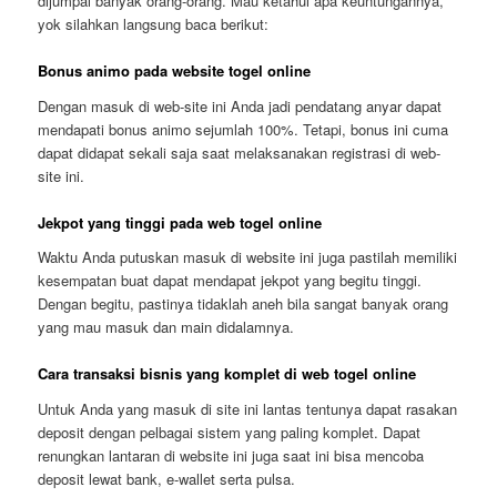
dijumpai banyak orang-orang. Mau ketahui apa keuntungannya,
yok silahkan langsung baca berikut:
Bonus animo pada website togel online
Dengan masuk di web-site ini Anda jadi pendatang anyar dapat
mendapati bonus animo sejumlah 100%. Tetapi, bonus ini cuma
dapat didapat sekali saja saat melaksanakan registrasi di web-
site ini.
Jekpot yang tinggi pada web togel online
Waktu Anda putuskan masuk di website ini juga pastilah memiliki
kesempatan buat dapat mendapat jekpot yang begitu tinggi.
Dengan begitu, pastinya tidaklah aneh bila sangat banyak orang
yang mau masuk dan main didalamnya.
Cara transaksi bisnis yang komplet di web togel online
Untuk Anda yang masuk di site ini lantas tentunya dapat rasakan
deposit dengan pelbagai sistem yang paling komplet. Dapat
renungkan lantaran di website ini juga saat ini bisa mencoba
deposit lewat bank, e-wallet serta pulsa.