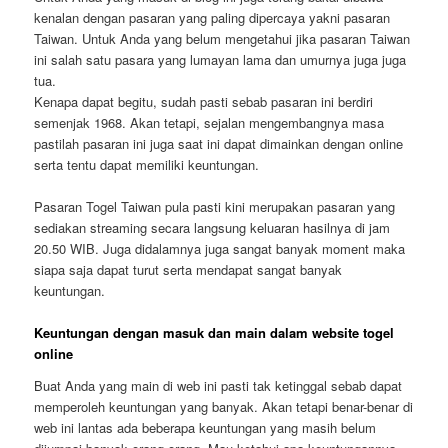
kenalan dengan pasaran yang paling dipercaya yakni pasaran
Taiwan. Untuk Anda yang belum mengetahui jika pasaran Taiwan
ini salah satu pasara yang lumayan lama dan umurnya juga juga
tua.
Kenapa dapat begitu, sudah pasti sebab pasaran ini berdiri
semenjak 1968. Akan tetapi, sejalan mengembangnya masa
pastilah pasaran ini juga saat ini dapat dimainkan dengan online
serta tentu dapat memiliki keuntungan.
Pasaran Togel Taiwan pula pasti kini merupakan pasaran yang
sediakan streaming secara langsung keluaran hasilnya di jam
20.50 WIB. Juga didalamnya juga sangat banyak moment maka
siapa saja dapat turut serta mendapat sangat banyak
keuntungan.
Keuntungan dengan masuk dan main dalam website togel
online
Buat Anda yang main di web ini pasti tak ketinggal sebab dapat
memperoleh keuntungan yang banyak. Akan tetapi benar-benar di
web ini lantas ada beberapa keuntungan yang masih belum