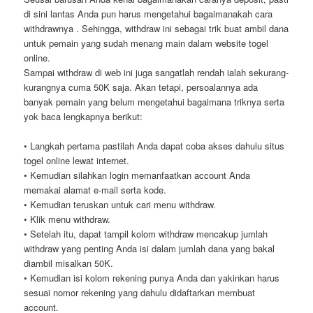
di sini lantas Anda pun harus mengetahui bagaimanakah cara
withdrawnya . Sehingga, withdraw ini sebagai trik buat ambil dana
untuk pemain yang sudah menang main dalam website togel
online.
Sampai withdraw di web ini juga sangatlah rendah ialah sekurang-
kurangnya cuma 50K saja. Akan tetapi, persoalannya ada
banyak pemain yang belum mengetahui bagaimana triknya serta
yok baca lengkapnya berikut:
• Langkah pertama pastilah Anda dapat coba akses dahulu situs
togel online lewat internet.
• Kemudian silahkan login memanfaatkan account Anda
memakai alamat e-mail serta kode.
• Kemudian teruskan untuk cari menu withdraw.
• Klik menu withdraw.
• Setelah itu, dapat tampil kolom withdraw mencakup jumlah
withdraw yang penting Anda isi dalam jumlah dana yang bakal
diambil misalkan 50K.
• Kemudian isi kolom rekening punya Anda dan yakinkan harus
sesuai nomor rekening yang dahulu didaftarkan membuat
account.