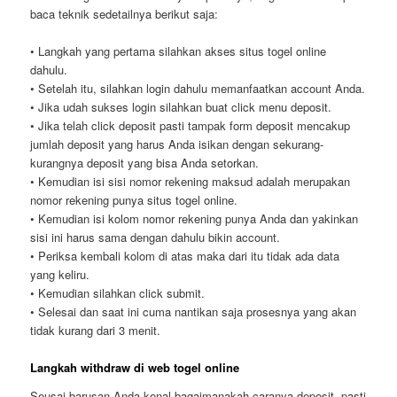
baca teknik sedetailnya berikut saja:
• Langkah yang pertama silahkan akses situs togel online
dahulu.
• Setelah itu, silahkan login dahulu memanfaatkan account Anda.
• Jika udah sukses login silahkan buat click menu deposit.
• Jika telah click deposit pasti tampak form deposit mencakup
jumlah deposit yang harus Anda isikan dengan sekurang-
kurangnya deposit yang bisa Anda setorkan.
• Kemudian isi sisi nomor rekening maksud adalah merupakan
nomor rekening punya situs togel online.
• Kemudian isi kolom nomor rekening punya Anda dan yakinkan
sisi ini harus sama dengan dahulu bikin account.
• Periksa kembali kolom di atas maka dari itu tidak ada data
yang keliru.
• Kemudian silahkan click submit.
• Selesai dan saat ini cuma nantikan saja prosesnya yang akan
tidak kurang dari 3 menit.
Langkah withdraw di web togel online
Seusai barusan Anda kenal bagaimanakah caranya deposit, pasti