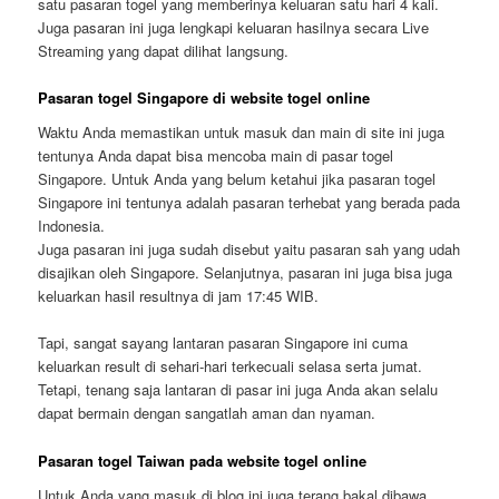
satu pasaran togel yang memberinya keluaran satu hari 4 kali.
Juga pasaran ini juga lengkapi keluaran hasilnya secara Live
Streaming yang dapat dilihat langsung.
Pasaran togel Singapore di website togel online
Waktu Anda memastikan untuk masuk dan main di site ini juga
tentunya Anda dapat bisa mencoba main di pasar togel
Singapore. Untuk Anda yang belum ketahui jika pasaran togel
Singapore ini tentunya adalah pasaran terhebat yang berada pada
Indonesia.
Juga pasaran ini juga sudah disebut yaitu pasaran sah yang udah
disajikan oleh Singapore. Selanjutnya, pasaran ini juga bisa juga
keluarkan hasil resultnya di jam 17:45 WIB.
Tapi, sangat sayang lantaran pasaran Singapore ini cuma
keluarkan result di sehari-hari terkecuali selasa serta jumat.
Tetapi, tenang saja lantaran di pasar ini juga Anda akan selalu
dapat bermain dengan sangatlah aman dan nyaman.
Pasaran togel Taiwan pada website togel online
Untuk Anda yang masuk di blog ini juga terang bakal dibawa