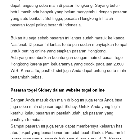
dapat langsung coba main di pasar Hongkong. Sayang betul-
betul masih ada banyak yang belum mengetahui dengan pasaran
yang satu berikut . Sehingga, pasaran Hongkong ini ialah
pasaran togel paling besar di Indonesia.
Bukan itu saja sebab pasaran ini lantas sudah masuk ke kanca
Nasional. Di pasar ini lantas tentu pun sudah menyiapkan tempat
untuk betting online yang siapkan pasaran Hongkong.
Ada yang memberikan keuntungan dengan main di pasar Togel
Hongkong karena jam keluarannya yang cocok pada jam 23:00
WIB. Karena itu, pasti di sini juga Anda dapat untung serta main
bertambah bebas.
Pasaran togel Sidney dalam website togel online
Dengan Anda masuk dan main di blog ini juga tentu Anda bisa
juga coba main di pasar togel Sidney. Untuk Anda yang ingin
ketahui kalau pasaran ini pastilah udah jadi pasaran yang
pastinya terhebat.
Sampai pasaran ini juga terus dapat memberinya keluaran hasil
atau jekpot yang benar-benar termudah buat diterka. Pasaran ini
lantas mempunyai agenda keluaran di jam 13:55 WIB. Karena