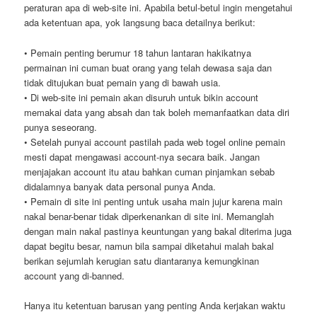
peraturan apa di web-site ini. Apabila betul-betul ingin mengetahui
ada ketentuan apa, yok langsung baca detailnya berikut:
• Pemain penting berumur 18 tahun lantaran hakikatnya
permainan ini cuman buat orang yang telah dewasa saja dan
tidak ditujukan buat pemain yang di bawah usia.
• Di web-site ini pemain akan disuruh untuk bikin account
memakai data yang absah dan tak boleh memanfaatkan data diri
punya seseorang.
• Setelah punyai account pastilah pada web togel online pemain
mesti dapat mengawasi account-nya secara baik. Jangan
menjajakan account itu atau bahkan cuman pinjamkan sebab
didalamnya banyak data personal punya Anda.
• Pemain di site ini penting untuk usaha main jujur karena main
nakal benar-benar tidak diperkenankan di site ini. Memanglah
dengan main nakal pastinya keuntungan yang bakal diterima juga
dapat begitu besar, namun bila sampai diketahui malah bakal
berikan sejumlah kerugian satu diantaranya kemungkinan
account yang di-banned.
Hanya itu ketentuan barusan yang penting Anda kerjakan waktu