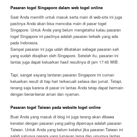
Pasaran togel Singapore dalam web togel online
Saat Anda memilih untuk masuk serta main di web-site ini juga
pastinya Anda akan bisa mencoba main di pasar togel
Singapore. Untuk Anda yang belum mengetahui kalau pasaran
togel Singapore ini pastinya adalah pasaran terbaik yang ada
pada Indonesia.
Sampai pasaran ini juga udah dikatakan sebagai pasaran sah
yang sudah disajikan oleh Singapore. Setelah itu, pasaran ini
lantas juga dapat keluarkan hasil resultnya di jam 17:45 WIB.
Tapi, sangat sayang lantaran pasaran Singapore ini cuman
keluarkan result di tiap hari terkecuali selasa dan jumat. Tetapi,
tenang saja karena di pasar ini lantas Anda tetap dapat bermain
dengan benar-benar aman dan nyaman.
Pasaran togel Taiwan pada website togel online
Buat Anda yang masuk di blog ini juga terang akan dibawa
kenalan dengan pasaran yang paling dipercaya adalah pasaran
Taiwan. Untuk Anda yang belum ketahui jika pasaran Taiwan ini
salah satunya pasara yang lumayan lama dan umurnya lantas