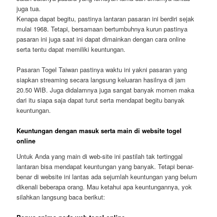
juga tua.
Kenapa dapat begitu, pastinya lantaran pasaran ini berdiri sejak
mulai 1968. Tetapi, bersamaan bertumbuhnya kurun pastinya
pasaran ini juga saat ini dapat dimainkan dengan cara online
serta tentu dapat memiliki keuntungan.
Pasaran Togel Taiwan pastinya waktu ini yakni pasaran yang
siapkan streaming secara langsung keluaran hasilnya di jam
20.50 WIB. Juga didalamnya juga sangat banyak momen maka
dari itu siapa saja dapat turut serta mendapat begitu banyak
keuntungan.
Keuntungan dengan masuk serta main di website togel
online
Untuk Anda yang main di web-site ini pastilah tak tertinggal
lantaran bisa mendapat keuntungan yang banyak. Tetapi benar-
benar di website ini lantas ada sejumlah keuntungan yang belum
dikenali beberapa orang. Mau ketahui apa keuntungannya, yok
silahkan langsung baca berikut: