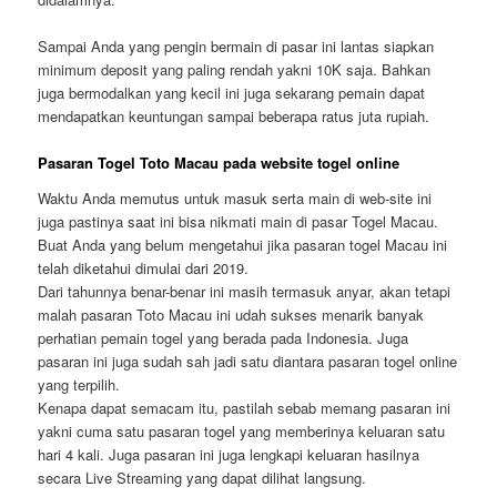
Sampai Anda yang pengin bermain di pasar ini lantas siapkan
minimum deposit yang paling rendah yakni 10K saja. Bahkan
juga bermodalkan yang kecil ini juga sekarang pemain dapat
mendapatkan keuntungan sampai beberapa ratus juta rupiah.
Pasaran Togel Toto Macau pada website togel online
Waktu Anda memutus untuk masuk serta main di web-site ini
juga pastinya saat ini bisa nikmati main di pasar Togel Macau.
Buat Anda yang belum mengetahui jika pasaran togel Macau ini
telah diketahui dimulai dari 2019.
Dari tahunnya benar-benar ini masih termasuk anyar, akan tetapi
malah pasaran Toto Macau ini udah sukses menarik banyak
perhatian pemain togel yang berada pada Indonesia. Juga
pasaran ini juga sudah sah jadi satu diantara pasaran togel online
yang terpilih.
Kenapa dapat semacam itu, pastilah sebab memang pasaran ini
yakni cuma satu pasaran togel yang memberinya keluaran satu
hari 4 kali. Juga pasaran ini juga lengkapi keluaran hasilnya
secara Live Streaming yang dapat dilihat langsung.