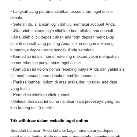
• Langkah yang pertama silahkan akses situs togel online
dahulu.
• Setelah itu, silahkan login dahulu memakai account Anda.
• Jika udah sukses login silahkan buat click menu deposit.
• Jika udah click deposit akan ada form deposit mencakup
jumlah deposit yang penting Anda isikan dengan sekurang-
kurangnya deposit yang hendak Anda setorkan.
• Kemudian isi sisi nomor rekening maksud yakni merupakan
nomor rekening punya situs togel online.
• Kemudian isi kolom nomor rekening punya Anda dan yakini sisi
ini mesti sesuai sama dahulu membikin account.
• Periksa kembali kolom di atas maka dari itu tidak ada data
yang keliru.
• Kemudian silahkan click submit.
• Selesai dan saat ini cuma nantikan saja prosesnya yang tak
kan kurang dari 3 menit.
Trik withdraw dalam website togel online
Sesudah barusan Anda ketahui bagaimana caranya deposit,
pasti di sini lantas Anda pun harus mengetahui bagaimanakah