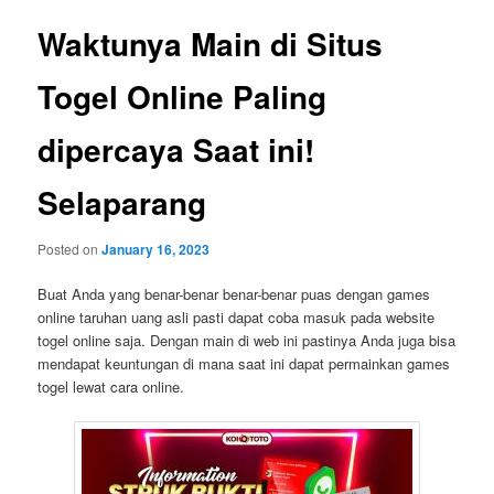
Waktunya Main di Situs
Togel Online Paling
dipercaya Saat ini!
Selaparang
Posted on
January 16, 2023
Buat Anda yang benar-benar benar-benar puas dengan games
online taruhan uang asli pasti dapat coba masuk pada website
togel online saja. Dengan main di web ini pastinya Anda juga bisa
mendapat keuntungan di mana saat ini dapat permainkan games
togel lewat cara online.