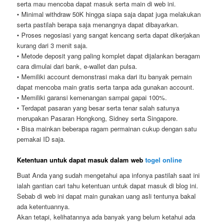
serta mau mencoba dapat masuk serta main di web ini.
• Minimal withdraw 50K hingga siapa saja dapat juga melakukan
serta pastilah berapa saja menangnya dapat dibayarkan.
• Proses negosiasi yang sangat kencang serta dapat dikerjakan
kurang dari 3 menit saja.
• Metode deposit yang paling komplet dapat dijalankan beragam
cara dimulai dari bank, e-wallet dan pulsa.
• Memiliki account demonstrasi maka dari itu banyak pemain
dapat mencoba main gratis serta tanpa ada gunakan account.
• Memiliki garansi kemenangan sampai gapai 100%.
• Terdapat pasaran yang besar serta tenar salah satunya
merupakan Pasaran Hongkong, Sidney serta Singapore.
• Bisa mainkan beberapa ragam permainan cukup dengan satu
pemakai ID saja.
Ketentuan untuk dapat masuk dalam web
togel online
Buat Anda yang sudah mengetahui apa infonya pastilah saat ini
ialah gantian cari tahu ketentuan untuk dapat masuk di blog ini.
Sebab di web ini dapat main gunakan uang asli tentunya bakal
ada ketentuannya.
Akan tetapi, kelihatannya ada banyak yang belum ketahui ada