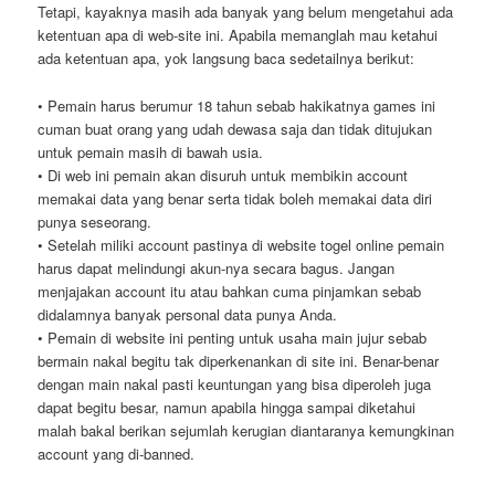
Tetapi, kayaknya masih ada banyak yang belum mengetahui ada
ketentuan apa di web-site ini. Apabila memanglah mau ketahui
ada ketentuan apa, yok langsung baca sedetailnya berikut:
• Pemain harus berumur 18 tahun sebab hakikatnya games ini
cuman buat orang yang udah dewasa saja dan tidak ditujukan
untuk pemain masih di bawah usia.
• Di web ini pemain akan disuruh untuk membikin account
memakai data yang benar serta tidak boleh memakai data diri
punya seseorang.
• Setelah miliki account pastinya di website togel online pemain
harus dapat melindungi akun-nya secara bagus. Jangan
menjajakan account itu atau bahkan cuma pinjamkan sebab
didalamnya banyak personal data punya Anda.
• Pemain di website ini penting untuk usaha main jujur sebab
bermain nakal begitu tak diperkenankan di site ini. Benar-benar
dengan main nakal pasti keuntungan yang bisa diperoleh juga
dapat begitu besar, namun apabila hingga sampai diketahui
malah bakal berikan sejumlah kerugian diantaranya kemungkinan
account yang di-banned.