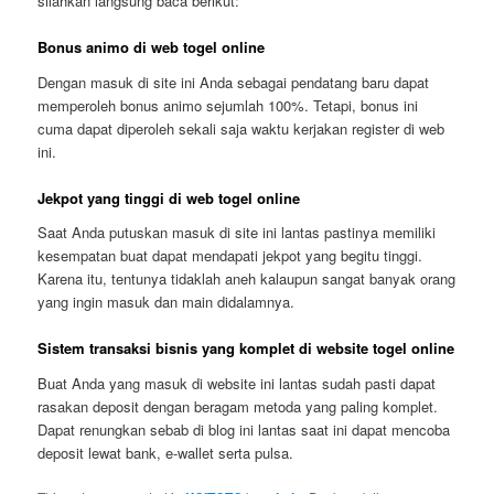
silahkan langsung baca berikut:
Bonus animo di web togel online
Dengan masuk di site ini Anda sebagai pendatang baru dapat
memperoleh bonus animo sejumlah 100%. Tetapi, bonus ini
cuma dapat diperoleh sekali saja waktu kerjakan register di web
ini.
Jekpot yang tinggi di web togel online
Saat Anda putuskan masuk di site ini lantas pastinya memiliki
kesempatan buat dapat mendapati jekpot yang begitu tinggi.
Karena itu, tentunya tidaklah aneh kalaupun sangat banyak orang
yang ingin masuk dan main didalamnya.
Sistem transaksi bisnis yang komplet di website togel online
Buat Anda yang masuk di website ini lantas sudah pasti dapat
rasakan deposit dengan beragam metoda yang paling komplet.
Dapat renungkan sebab di blog ini lantas saat ini dapat mencoba
deposit lewat bank, e-wallet serta pulsa.