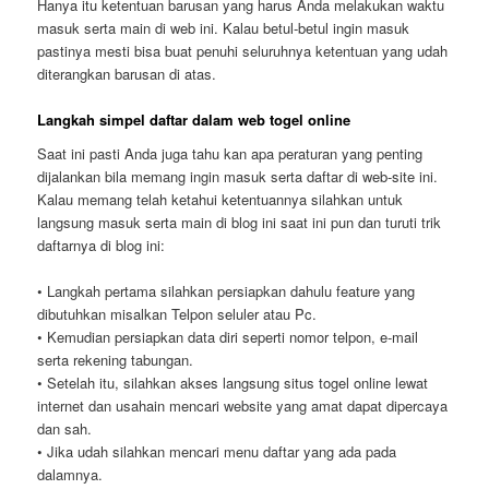
Hanya itu ketentuan barusan yang harus Anda melakukan waktu
masuk serta main di web ini. Kalau betul-betul ingin masuk
pastinya mesti bisa buat penuhi seluruhnya ketentuan yang udah
diterangkan barusan di atas.
Langkah simpel daftar dalam web togel online
Saat ini pasti Anda juga tahu kan apa peraturan yang penting
dijalankan bila memang ingin masuk serta daftar di web-site ini.
Kalau memang telah ketahui ketentuannya silahkan untuk
langsung masuk serta main di blog ini saat ini pun dan turuti trik
daftarnya di blog ini:
• Langkah pertama silahkan persiapkan dahulu feature yang
dibutuhkan misalkan Telpon seluler atau Pc.
• Kemudian persiapkan data diri seperti nomor telpon, e-mail
serta rekening tabungan.
• Setelah itu, silahkan akses langsung situs togel online lewat
internet dan usahain mencari website yang amat dapat dipercaya
dan sah.
• Jika udah silahkan mencari menu daftar yang ada pada
dalamnya.