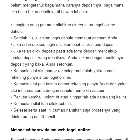
belum mengetahui bagaimana caranya depositnya, bagaimana
jika baca trik sedetailnya di bawah ini saja:
• Langkah yang pertama silahkan akses situs togel online
dahulu.
• Setelah itu, silahkan login dahulu memakai account Anda.
• Jika udah sukses login silahkan buat click menu deposit.
• Jika telah click deposit pasti ada form deposit mencakup
jumlah deposit yang sebaiknya Anda isikan dengan sedikitnya
deposit yang bakal Anda setorkan.
• Kemudian isi sisi nomor rekening arah ialah yaitu nomor
rekening punya situs togel online.
• Kemudian isi pun kolom nomor rekening punya Anda dan yakini
sisi ini harus sama dengan dahulu membikin account.
• Periksa kembali kolom di atas hingga tak ada data yang keliru.
• Kemudian silahkan click submit.
• Selesai serta saat ini cuman nantikan saja prosesnya yang
tidak kurang dari 3 menit.
Metode withdraw dalam web togel online
Selesai barusan Anda kenal bagaimana caranya deposit, pasti di