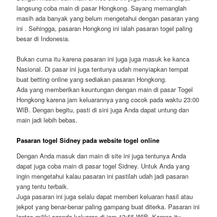
langsung coba main di pasar Hongkong. Sayang memanglah
masih ada banyak yang belum mengetahui dengan pasaran yang
ini . Sehingga, pasaran Hongkong ini ialah pasaran togel paling
besar di Indonesia.
Bukan cuma itu karena pasaran ini juga juga masuk ke kanca
Nasional. Di pasar ini juga tentunya udah menyiapkan tempat
buat betting online yang sediakan pasaran Hongkong.
Ada yang memberikan keuntungan dengan main di pasar Togel
Hongkong karena jam keluarannya yang cocok pada waktu 23:00
WIB. Dengan begitu, pasti di sini juga Anda dapat untung dan
main jadi lebih bebas.
Pasaran togel Sidney pada website togel online
Dengan Anda masuk dan main di site ini juga tentunya Anda
dapat juga coba main di pasar togel Sidney. Untuk Anda yang
ingin mengetahui kalau pasaran ini pastilah udah jadi pasaran
yang tentu terbaik.
Juga pasaran ini juga selalu dapat memberi keluaran hasil atau
jekpot yang benar-benar paling gampang buat diterka. Pasaran ini
lantas miliki agenda keluaran di jam 13:55 WIB. Karena itu,