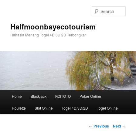
Skip
to
Sear
primary
content
Halfmoonbayecotourism
Rahasia Menang Togel 4D 3D 2D Terbongkar
Main
Home
Blackjack
KOITOTO
Poker Online
menu
Roulette
Slot Online
Togel 4D/3D/2D
Togel Online
Post
←
Previous
Next
→
navigation