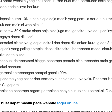
i sama website yang satu berikut. Biar buat mempermudah lebih ba
aca sedetailnya berikut:
 deposit cuma 10K maka siapa saja masih yang pemula serta mau 
k dan main di web-site ini.
 withdraw 50K maka siapa saja bisa juga mengerjakannya dan pastin
ngnya dapat dilunasi.
ransaksi bisnis yang cepat sekali dan dapat dijalankan kurang dari 3 
eposit yang paling komplet dapat dikerjakan bermacam model dimula
llet serta pulsa.
i account demonstrasi hingga beberapa pemain bisa mencoba main gra
akai account.
i garansi kemenangan sampai gapai 100%.
t pasaran yang besar dan termasyhur salah satunya yaitu Pasaran H
n Singapore.
rmainkan beberapa ragam permainan hanya cukup satu pemakai ID sa
n buat dapat masuk pada website
togel online
yang telah ketahui apa infonya pastilah kini yakni gantian cari tahu p