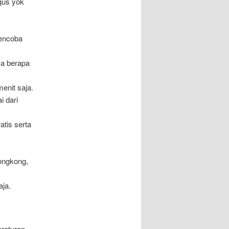
gus yok
mencoba
ya berapa
menit saja.
i dari
tis serta
ongkong,
ja.
eraturan