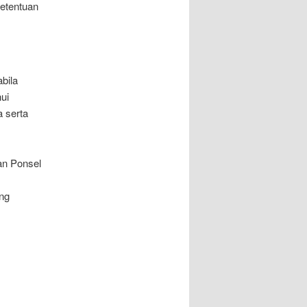
ketentuan
bila
ui
a serta
an Ponsel
ing