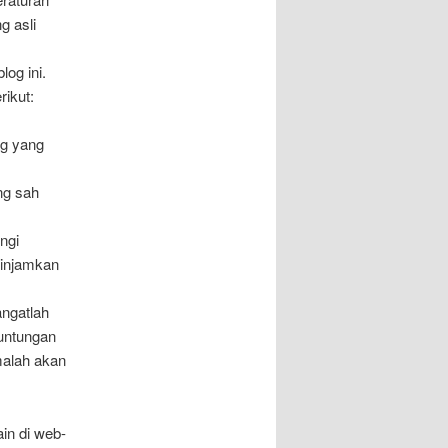
g asli
og ini.
ikut:
ng yang
ng sah
ngi
pinjamkan
angatlah
euntungan
malah akan
in di web-