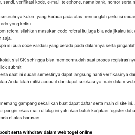
 sandi, verifikasi kode, e-mail, telephone, nama bank, nomor serta
n seluruhnya kolom yang Berada pada atas memanglah perlu isi seca
 ada yang keliru.
om referal silahkan masukan code referal itu juga bila ada jikalau tak
 saja.
upa isi pula code validasi yang berada pada dalamnya serta janganl
 kotak sisi SK sehingga bisa mempermudah saat proses registrasinya
click submit.
serta saat ini sudah semestinya dapat langsung nanti verifikasinya dar
lau Anda telah miliki account dan dapat selekasnya main dalam web 
emang gampang sekali kan buat dapat daftar serta main di site ini. 
r pengin lekas main di blog ini yakinkan butuh kerjakan register dahu
ada di atas barusan.
posit serta withdraw dalam web togel online