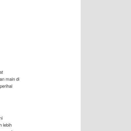
at
an main di
perihal
ni
 lebih