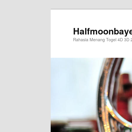
Skip
to
primary
Halfmoonbay
content
Rahasia Menang Togel 4D 3D 