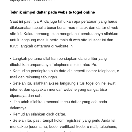
Teknik simpel daftar pada website togel online
Saat ini pastinya Anda juga tahu kan apa peraturan yang harus
dilaksanakan apabila benar-benar mau masuk dan daftar di web-
site ini. Kalau memang telah mengetahui peraturannya silahkan
untuk langsung masuk serta main di web-site ini saat ini dan
turuti langkah daftarnya di website ini:
• Langkah pertama silahkan persiapkan dahulu fitur yang
dibutuhkan umpamanya Telephone seluler atau Pc.
• Kemudian persiapkan pula data diri seperti nomor telephone, e
mail dan rekening tabungan.
• Setelah itu, silahkan akses langsung situs togel online lewat
internet dan upayakan mencari website yang sangat bisa
dipercaya dan sah.
• Jika udah silahkan mencari menu daftar yang ada pada
dalamnya.
• Kemudian silahkan click daftar.
• Setelah itu, pasti tampil kolom registrasi yang perlu Anda isi
mencakup (username, kode, verifikasi kode, e mail, telephone,