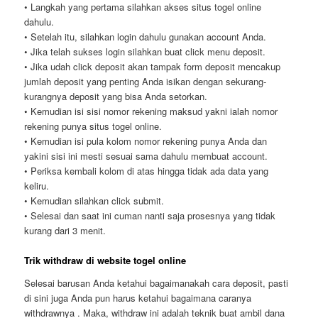
• Langkah yang pertama silahkan akses situs togel online
dahulu.
• Setelah itu, silahkan login dahulu gunakan account Anda.
• Jika telah sukses login silahkan buat click menu deposit.
• Jika udah click deposit akan tampak form deposit mencakup
jumlah deposit yang penting Anda isikan dengan sekurang-
kurangnya deposit yang bisa Anda setorkan.
• Kemudian isi sisi nomor rekening maksud yakni ialah nomor
rekening punya situs togel online.
• Kemudian isi pula kolom nomor rekening punya Anda dan
yakini sisi ini mesti sesuai sama dahulu membuat account.
• Periksa kembali kolom di atas hingga tidak ada data yang
keliru.
• Kemudian silahkan click submit.
• Selesai dan saat ini cuman nanti saja prosesnya yang tidak
kurang dari 3 menit.
Trik withdraw di website togel online
Selesai barusan Anda ketahui bagaimanakah cara deposit, pasti
di sini juga Anda pun harus ketahui bagaimana caranya
withdrawnya . Maka, withdraw ini adalah teknik buat ambil dana