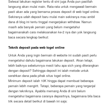
Selesai lakukan register tentu di sini juga Anda pun pastilah
langsung akan mulai main. Rata-rata untuk mengawali bermain
pasti akan ada yang bernama proses deposit di web togel online.
Sekiranya udah deposit baru mulai main sekiranya mau ambil
dana di blog ini tentu tinggal mengerjakan withdraw. Namun
masih ada banyak pemain yang belum mengetahui
bagaimanakah cara melaksanakan ke-2 nya dan yok langsung
baca secara lengkap berikut:
Teknik deposit pada web togel online
Untuk Anda yang ingin bermain di website ini sudah pasti perlu
mengetahui dahulu bagaimana lakukan deposit. Akan tetapi,
lebih baiknya sebelumnya mesti tahu apa sich yang diterangkan
dengan deposit? Sehingga deposit ini ialah metode untuk
serahkan dana pada pihak situs togel online.
Minimum deposit ialah 10K hingga dapat membuat beberapa
pemain lebih mengirit. Tetapi, beberapa pemain yang terganjal
dengan tekniknya. Apabila memang Anda di sini belum
mengetahui bagaimana caranya depositnya, bagaimana bila baca
trik secara detail berikut di bawah ini saja: