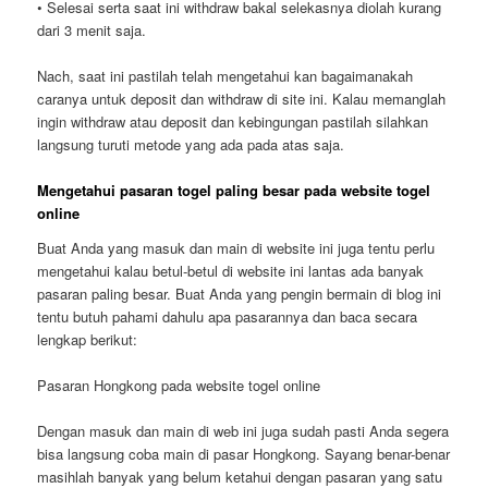
• Selesai serta saat ini withdraw bakal selekasnya diolah kurang
dari 3 menit saja.
Nach, saat ini pastilah telah mengetahui kan bagaimanakah
caranya untuk deposit dan withdraw di site ini. Kalau memanglah
ingin withdraw atau deposit dan kebingungan pastilah silahkan
langsung turuti metode yang ada pada atas saja.
Mengetahui pasaran togel paling besar pada website togel
online
Buat Anda yang masuk dan main di website ini juga tentu perlu
mengetahui kalau betul-betul di website ini lantas ada banyak
pasaran paling besar. Buat Anda yang pengin bermain di blog ini
tentu butuh pahami dahulu apa pasarannya dan baca secara
lengkap berikut:
Pasaran Hongkong pada website togel online
Dengan masuk dan main di web ini juga sudah pasti Anda segera
bisa langsung coba main di pasar Hongkong. Sayang benar-benar
masihlah banyak yang belum ketahui dengan pasaran yang satu