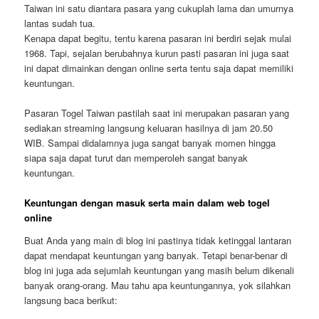
Taiwan ini satu diantara pasara yang cukuplah lama dan umurnya
lantas sudah tua.
Kenapa dapat begitu, tentu karena pasaran ini berdiri sejak mulai
1968. Tapi, sejalan berubahnya kurun pasti pasaran ini juga saat
ini dapat dimainkan dengan online serta tentu saja dapat memiliki
keuntungan.
Pasaran Togel Taiwan pastilah saat ini merupakan pasaran yang
sediakan streaming langsung keluaran hasilnya di jam 20.50
WIB. Sampai didalamnya juga sangat banyak momen hingga
siapa saja dapat turut dan memperoleh sangat banyak
keuntungan.
Keuntungan dengan masuk serta main dalam web togel
online
Buat Anda yang main di blog ini pastinya tidak ketinggal lantaran
dapat mendapat keuntungan yang banyak. Tetapi benar-benar di
blog ini juga ada sejumlah keuntungan yang masih belum dikenali
banyak orang-orang. Mau tahu apa keuntungannya, yok silahkan
langsung baca berikut: