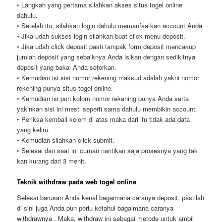
• Langkah yang pertama silahkan akses situs togel online
dahulu.
• Setelah itu, silahkan login dahulu memanfaatkan account Anda.
• Jika udah sukses login silahkan buat click menu deposit.
• Jika udah click deposit pasti tampak form deposit mencakup
jumlah deposit yang sebaiknya Anda isikan dengan sedikitnya
deposit yang bakal Anda setorkan.
• Kemudian isi sisi nomor rekening maksud adalah yakni nomor
rekening punya situs togel online.
• Kemudian isi pun kolom nomor rekening punya Anda serta
yakinkan sisi ini mesti seperti sama dahulu membikin account.
• Periksa kembali kolom di atas maka dari itu tidak ada data
yang keliru.
• Kemudian silahkan click submit.
• Selesai dan saat ini cuman nantikan saja prosesnya yang tak
kan kurang dari 3 menit.
Teknik withdraw pada web togel online
Selesai barusan Anda kenal bagaimana caranya deposit, pastilah
di sini juga Anda pun perlu ketahui bagaimana caranya
withdrawnya . Maka, withdraw ini sebagai metode untuk ambil