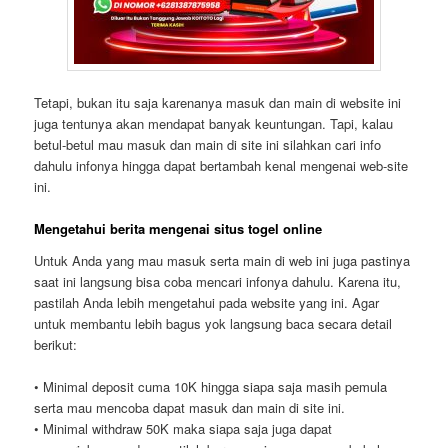
Tetapi, bukan itu saja karenanya masuk dan main di website ini
juga tentunya akan mendapat banyak keuntungan. Tapi, kalau
betul-betul mau masuk dan main di site ini silahkan cari info
dahulu infonya hingga dapat bertambah kenal mengenai web-site
ini.
Mengetahui berita mengenai situs togel online
Untuk Anda yang mau masuk serta main di web ini juga pastinya
saat ini langsung bisa coba mencari infonya dahulu. Karena itu,
pastilah Anda lebih mengetahui pada website yang ini. Agar
untuk membantu lebih bagus yok langsung baca secara detail
berikut:
• Minimal deposit cuma 10K hingga siapa saja masih pemula
serta mau mencoba dapat masuk dan main di site ini.
• Minimal withdraw 50K maka siapa saja juga dapat