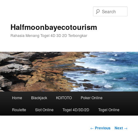
Skip
to
Sear
primary
content
Halfmoonbayecotourism
Rahasia Menang Togel 4D 3D 2D Terbongkar
Main
Home
Blackjack
KOITOTO
Poker Online
menu
Roulette
Slot Online
Togel 4D/3D/2D
Togel Online
Post
←
Previous
Next
→
navigation