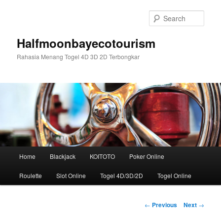
Skip
to
Sear
primary
content
Halfmoonbayecotourism
Rahasia Menang Togel 4D 3D 2D Terbongkar
Main
Home
Blackjack
KOITOTO
Poker Online
menu
Roulette
Slot Online
Togel 4D/3D/2D
Togel Online
Post
←
Previous
Next
→
navigation