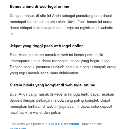
Bonus animo di web togel online
Dengan masuk di site ini Anda sebagai pendatang baru dapat
mendapat bonus animo sejumlah 100%. Tapi, bonus ini cuma
dapat didapat sekali saja di saat kerjakan registrasi di website
ini.
Jekpot yang tinggi pada web togel online
Saat Anda putuskan masuk di web ini lantas pasti miliki
kesempatan untuk dapat mendapat jekpot yang begitu tinggi.
Dengan begitu, pastinya tidaklah heran bila begitu banyak orang
yang ingin masuk serta main didalamnya.
Sistem bisnis yang komplet di web togel online
Buat Anda yang masuk di website ini juga tentu dapat rasakan
deposit dengan pelbagai metoda yang paling komplet. Dapat
renungkan lantaran di web ini juga saat ini dapat coba deposit
lewat bank, e-wallet dan pulsa.
This entry was posted in
KOITOTO
by
admin
. Bookmark the
.