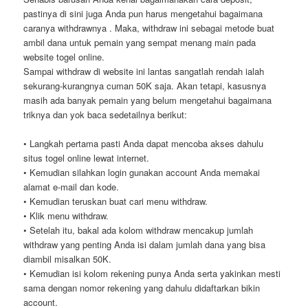
pastinya di sini juga Anda pun harus mengetahui bagaimana
caranya withdrawnya . Maka, withdraw ini sebagai metode buat
ambil dana untuk pemain yang sempat menang main pada
website togel online.
Sampai withdraw di website ini lantas sangatlah rendah ialah
sekurang-kurangnya cuman 50K saja. Akan tetapi, kasusnya
masih ada banyak pemain yang belum mengetahui bagaimana
triknya dan yok baca sedetailnya berikut:
• Langkah pertama pasti Anda dapat mencoba akses dahulu
situs togel online lewat internet.
• Kemudian silahkan login gunakan account Anda memakai
alamat e-mail dan kode.
• Kemudian teruskan buat cari menu withdraw.
• Klik menu withdraw.
• Setelah itu, bakal ada kolom withdraw mencakup jumlah
withdraw yang penting Anda isi dalam jumlah dana yang bisa
diambil misalkan 50K.
• Kemudian isi kolom rekening punya Anda serta yakinkan mesti
sama dengan nomor rekening yang dahulu didaftarkan bikin
account.