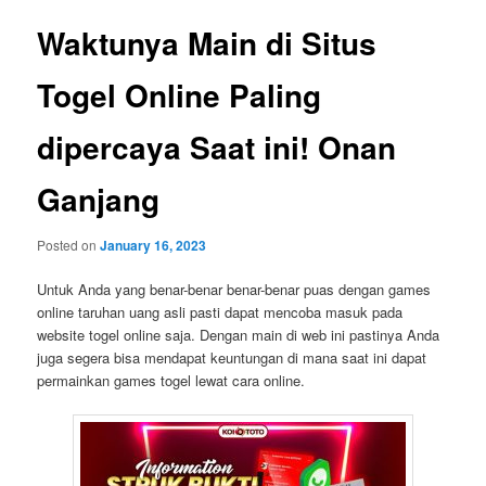
Waktunya Main di Situs
Togel Online Paling
dipercaya Saat ini! Onan
Ganjang
Posted on
January 16, 2023
Untuk Anda yang benar-benar benar-benar puas dengan games
online taruhan uang asli pasti dapat mencoba masuk pada
website togel online saja. Dengan main di web ini pastinya Anda
juga segera bisa mendapat keuntungan di mana saat ini dapat
permainkan games togel lewat cara online.