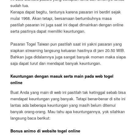
sudah tua.
Kenapa dapat begitu, tentunya karena pasaran ini berdiri sejak
mulai 1968. Akan tetapi, bersamaan bertumbuhnya masa
pastilah pasaran ini juga saat ini dapat dimainkan dengan online
serta pastinya dapat memiliki keuntungan.
Pasaran Togel Taiwan pun pastilah saat ini yakni pasaran yang
siapkan streaming langsung keluaran hasilnya di jam 20.50 WIB.
Bahkan juga didalamnya juga sangat banyak momen maka siapa
saja dapat turut dan mendapat banyak keuntungan.
Keuntungan dengan masuk serta main pada web togel
online
Buat Anda yang main di web ini pastilah tak ketinggal sebab bisa
mendapat keuntungan yang banyak. Tetapi benar-benar di site ini
lantas ada beberapa keuntungan yang masih belum ditemui
banyak orang-orang. Mau tahu apa keuntungannya, yok silahkan
langsung baca berikut:
Bonus animo di website togel online