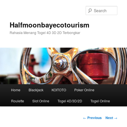
Skip
to
Sear
primary
content
Halfmoonbayecotourism
Rahasia Menang Togel 4D 3D 2D Terbongkar
Main
Home
Blackjack
KOITOTO
Poker Online
menu
Roulette
Slot Online
Togel 4D/3D/2D
Togel Online
Post
←
Previous
Next
→
navigation