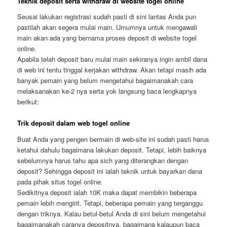
Teknik deposit serta withdraw di website togel online
Seusai lakukan registrasi sudah pasti di sini lantas Anda pun
pastilah akan segera mulai main. Umumnya untuk mengawali
main akan ada yang bernama proses deposit di website togel
online.
Apabila telah deposit baru mulai main sekiranya ingin ambil dana
di web ini tentu tinggal kerjakan withdraw. Akan tetapi masih ada
banyak pemain yang belum mengetahui bagaimanakah cara
melaksanakan ke-2 nya serta yok langsung baca lengkapnya
berikut:
Trik deposit dalam web togel online
Buat Anda yang pengen bermain di web-site ini sudah pasti harus
ketahui dahulu bagaimana lakukan deposit. Tetapi, lebih baiknya
sebelumnya harus tahu apa sich yang diterangkan dengan
deposit? Sehingga deposit ini ialah teknik untuk bayarkan dana
pada pihak situs togel online.
Sedikitnya deposit ialah 10K maka dapat membikin beberapa
pemain lebih mengirit. Tetapi, beberapa pemain yang terganggu
dengan triknya. Kalau betul-betul Anda di sini belum mengetahui
bagaimanakah caranya depositnya, bagaimana kalaupun baca