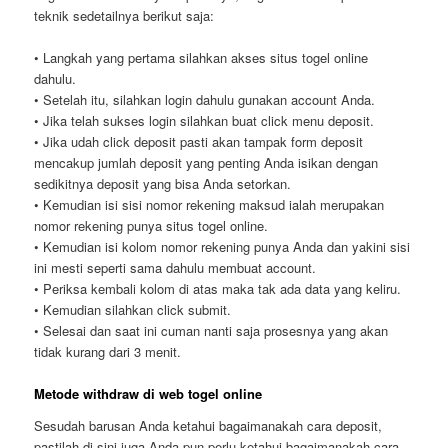
teknik sedetailnya berikut saja:
• Langkah yang pertama silahkan akses situs togel online
dahulu.
• Setelah itu, silahkan login dahulu gunakan account Anda.
• Jika telah sukses login silahkan buat click menu deposit.
• Jika udah click deposit pasti akan tampak form deposit
mencakup jumlah deposit yang penting Anda isikan dengan
sedikitnya deposit yang bisa Anda setorkan.
• Kemudian isi sisi nomor rekening maksud ialah merupakan
nomor rekening punya situs togel online.
• Kemudian isi kolom nomor rekening punya Anda dan yakini sisi
ini mesti seperti sama dahulu membuat account.
• Periksa kembali kolom di atas maka tak ada data yang keliru.
• Kemudian silahkan click submit.
• Selesai dan saat ini cuman nanti saja prosesnya yang akan
tidak kurang dari 3 menit.
Metode withdraw di web togel online
Sesudah barusan Anda ketahui bagaimanakah cara deposit,
pastilah di sini juga Anda pun perlu ketahui bagaimanakah cara