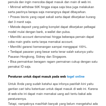
pemula dan ingin mencoba dapat masuk dan main di web ini.
• Minimal withdraw 50K hingga siapa saja bisa juga melakukan
serta pastinya berapa saja menangnya dapat dibayarkan.
• Proses bisnis yang cepat sekali serta dapat dikerjakan kurang
dari 3 menit saja.
• Metode deposit yang paling komplet dapat dikerjakan pelbagai
model mulai dengan bank, e-wallet dan pulsa.
• Memiliki account demonstrasi hingga beberapa pemain dapat
coba main gratis serta tanpa memakai account.
• Memiliki garansi kemenangan sampai menggapai 100%.
• Terdapat pasaran yang besar serta tenar salah satunya yaitu
Pasaran Hongkong, Sidney dan Singapore.
• Bisa permainkan beragam ragam permainan cukup dengan satu
pemakai ID saja.
Peraturan untuk dapat masuk pada web
togel online
Untuk Anda yang sudah ketahui apa infonya pastilah kini yaitu
gantian cari tahu ketentuan untuk dapat masuk di web ini. Karena
di web-site ini dapat main memakai uang asli tentu bakal ada
peraturannya.
Tetapi, nampaknya masihlah banyak yang belum mengetahui ada