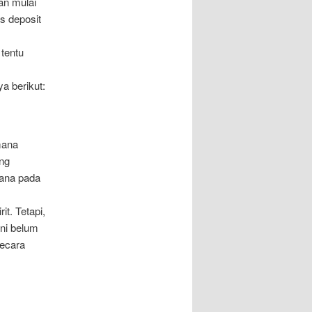
an mulai
s deposit
 tentu
a berikut:
mana
ang
dana pada
t. Tetapi,
ni belum
secara