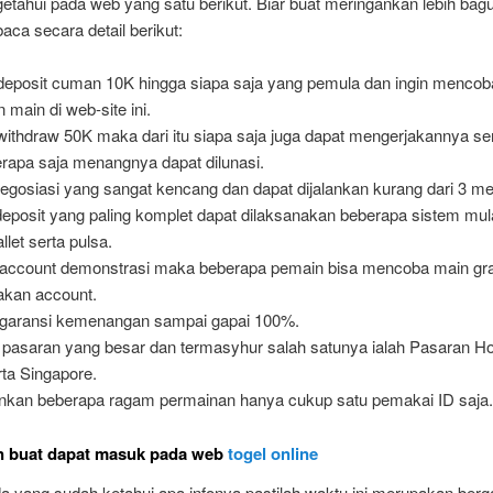
etahui pada web yang satu berikut. Biar buat meringankan lebih bag
aca secara detail berikut:
 deposit cuman 10K hingga siapa saja yang pemula dan ingin mencob
main di web-site ini.
withdraw 50K maka dari itu siapa saja juga dapat mengerjakannya se
erapa saja menangnya dapat dilunasi.
egosiasi yang sangat kencang dan dapat dijalankan kurang dari 3 men
deposit yang paling komplet dapat dilaksanakan beberapa sistem mul
llet serta pulsa.
i account demonstrasi maka beberapa pemain bisa mencoba main gra
akan account.
i garansi kemenangan sampai gapai 100%.
t pasaran yang besar dan termasyhur salah satunya ialah Pasaran H
ta Singapore.
inkan beberapa ragam permainan hanya cukup satu pemakai ID saja.
n buat dapat masuk pada web
togel online
 yang sudah ketahui apa infonya pastilah waktu ini merupakan berga