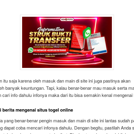
n itu saja karena oleh masuk dan main di site ini juga pastinya akan
h banyak keuntungan. Tapi, kalau benar-benar mau masuk serta main
an cari info dahulu infonya maka dari itu bisa semakin kenal mengenai b
 berita mengenai situs togel online
 yang benar-benar pengin masuk dan main di site ini lantas sudah pa
ng dapat coba mencari infonya dahulu. Dengan begitu, pastilah Anda