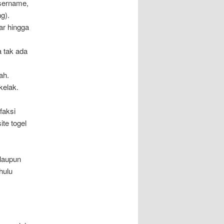
username,
g).
ar hingga
a tak ada
ah.
kelak.
faksi
te togel
alaupun
hulu