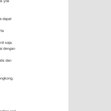
us yok
a dapat
rta
it saja.
ai dengan
tis dan
ongkong,
ntian cari