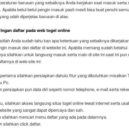
 peraturan barusan yang sebaiknya Anda kerjakan saat masuk serta 
i. Apabila betul-betul pengin masuk pasti mesti bisa buat penuhi sem
yang udah diperjelas barusan di atas.
ingan daftar pada web togel online
astilah Anda sudah tahu kan apa ketentuan yang sebaiknya dikerjaka
gin masuk dan daftar di website ini. Apabila memang sudah ketahui
ya silahkan untuk langsung masuk serta main di site ini saat ini pun d
ftarnya di web-site ini:
pertama silahkan persiapkan dahulu fitur yang dibutuhkan misalkan
au Pc.
 persiapkan pun data diri seperti nomor telephone, e-mail serta reke
itu, silahkan akses langsung situs togel online lewat internet serta usa
ebsite yang sangat dapat dipercaya dan sah.
ah silahkan mencari menu daftar yang ada pada dalamnya.
 silahkan click daftar.