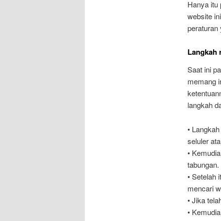
Hanya itu
website in
peraturan 
Langkah r
Saat ini p
memang in
ketentuann
langkah da
• Langkah 
seluler at
• Kemudian
tabungan.
• Setelah 
mencari w
• Jika tel
• Kemudian