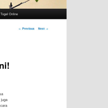
Togel Online
Post
←
Previous
Next
→
navigation
ni!
sa
 juga
 cara