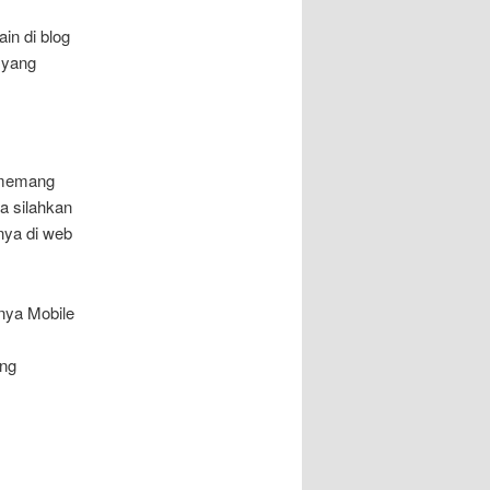
in di blog
n yang
u memang
a silahkan
rnya di web
nya Mobile
ing