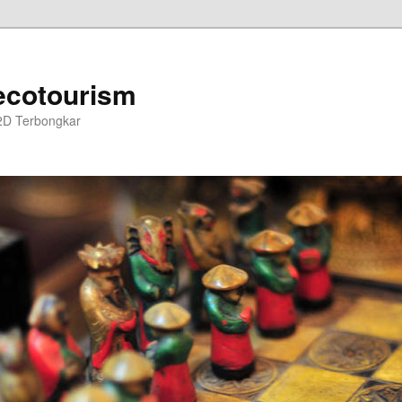
ecotourism
2D Terbongkar