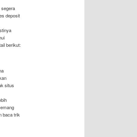
n segera
s deposit
stinya
hui
l berikut:
na
gkan
k situs
ebih
 memang
 baca trik