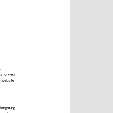
t
in di web
i website
t langsung