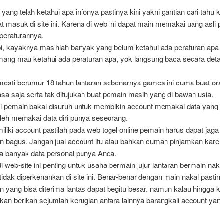
yang telah ketahui apa infonya pastinya kini yakni gantian cari tahu 
t masuk di site ini. Karena di web ini dapat main memakai uang asli 
 peraturannya.
i, kayaknya masihlah banyak yang belum ketahui ada peraturan apa di
ang mau ketahui ada peraturan apa, yok langsung baca secara detail
mesti berumur 18 tahun lantaran sebenarnya games ini cuma buat o
a saja serta tak ditujukan buat pemain masih yang di bawah usia.
ini pemain bakal disuruh untuk membikin account memakai data yang 
oleh memakai data diri punya seseorang.
miliki account pastilah pada web togel online pemain harus dapat jaga
n bagus. Jangan jual account itu atau bahkan cuman pinjamkan kare
a banyak data personal punya Anda.
i web-site ini penting untuk usaha bermain jujur lantaran bermain nak
tidak diperkenankan di site ini. Benar-benar dengan main nakal pasti
 yang bisa diterima lantas dapat begitu besar, namun kalau hingga 
an berikan sejumlah kerugian antara lainnya barangkali account yan