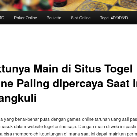
TO
Poker Online
Roulette
Slot Online
Togel 4D/3D/2D
tunya Main di Situs Togel
ne Paling dipercaya Saat i
angkuli
a yang benar-benar puas dengan games online taruhan uang asli pas
asuk dalam website togel online saja. Dengan main di web ini past
ra bisa memperoleh keuntungan di mana saat ini dapat mainkan per