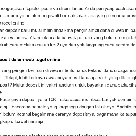
ngerjakan register pastinya di sini lantas Anda pun yang pasti aka
n. Umumnya untuk mengawali bermain akan ada yang bernama prose
togel online.
ah deposit baru mulai main andaikata pengin ambil dana di web ini pa
akukan withdraw. Akan tetapi ada banyak pemain yang belum mengeta
kah cara melaksanakan ke-2 nya dan yok langsung baca secara detai
posit dalam web togel online
 yang pengen bermain di web ini tentu harus ketahui dahulu bagaima
. Tetapi, lebih baiknya awalannya mesti tahu apa sich yang diteran
osit? Maka deposit ini yakni langkah untuk bayarkan dana pada piha
e.
kurangnya deposit yaitu 10K maka dapat membuat banyak pemain l
 Tetapi, beberapa pemain yang terganggu dengan tekniknya. Apabila
ini belum ketahui bagaimana caranya depositnya, bagaimana kalaupun
gkap di bawah ini saja:
yang pertama silahkan akses situs togel online dahulu.