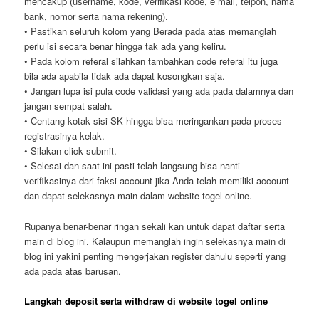
mencakup (username, kode, verifikasi kode, e mail, telpon, nama
bank, nomor serta nama rekening).
• Pastikan seluruh kolom yang Berada pada atas memanglah
perlu isi secara benar hingga tak ada yang keliru.
• Pada kolom referal silahkan tambahkan code referal itu juga
bila ada apabila tidak ada dapat kosongkan saja.
• Jangan lupa isi pula code validasi yang ada pada dalamnya dan
jangan sempat salah.
• Centang kotak sisi SK hingga bisa meringankan pada proses
registrasinya kelak.
• Silakan click submit.
• Selesai dan saat ini pasti telah langsung bisa nanti
verifikasinya dari faksi account jika Anda telah memiliki account
dan dapat selekasnya main dalam website togel online.
Rupanya benar-benar ringan sekali kan untuk dapat daftar serta
main di blog ini. Kalaupun memanglah ingin selekasnya main di
blog ini yakini penting mengerjakan register dahulu seperti yang
ada pada atas barusan.
Langkah deposit serta withdraw di website togel online