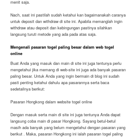
menit saja.
Nach, saat ini pastilah sudah ketahui kan bagaimanakah caranya
untuk deposit dan withdraw di site ini. Apabila memanglah ingin
withdraw atau deposit dan kebingungan pastinya silahkan
langsung turuti metode yang ada pada atas saja.
Mengenali pasaran togel paling besar dalam web togel
online
Buat Anda yang masuk dan main di site ini juga tentunya perlu
mengetahui jika memang di web-site ini juga ada banyak pasaran
paling besar. Untuk Anda yang ingin bermain di blog ini sudah
pasti penting ketahui dahulu apa pasarannya serta baca
sedetailnya berikut:
Pasaran Hongkong dalam website togel online
Dengan masuk serta main di site ini juga tentunya Anda dapat
langsung coba main di pasar Hongkong. Sayang betul-betul
masih ada banyak yang belum mengetahui dengan pasaran yang
berikut . Maka, pasaran Hongkong ini ialah pasaran togel paling