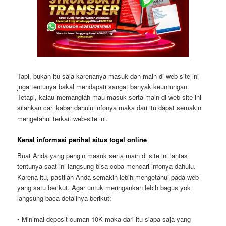
Tapi, bukan itu saja karenanya masuk dan main di web-site ini
juga tentunya bakal mendapati sangat banyak keuntungan.
Tetapi, kalau memanglah mau masuk serta main di web-site ini
silahkan cari kabar dahulu infonya maka dari itu dapat semakin
mengetahui terkait web-site ini.
Kenal informasi perihal situs togel online
Buat Anda yang pengin masuk serta main di site ini lantas
tentunya saat ini langsung bisa coba mencari infonya dahulu.
Karena itu, pastilah Anda semakin lebih mengetahui pada web
yang satu berikut. Agar untuk meringankan lebih bagus yok
langsung baca detailnya berikut:
• Minimal deposit cuman 10K maka dari itu siapa saja yang