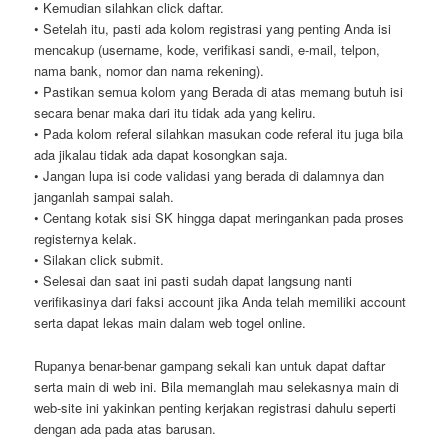
• Kemudian silahkan click daftar.
• Setelah itu, pasti ada kolom registrasi yang penting Anda isi
mencakup (username, kode, verifikasi sandi, e-mail, telpon,
nama bank, nomor dan nama rekening).
• Pastikan semua kolom yang Berada di atas memang butuh isi
secara benar maka dari itu tidak ada yang keliru.
• Pada kolom referal silahkan masukan code referal itu juga bila
ada jikalau tidak ada dapat kosongkan saja.
• Jangan lupa isi code validasi yang berada di dalamnya dan
janganlah sampai salah.
• Centang kotak sisi SK hingga dapat meringankan pada proses
registernya kelak.
• Silakan click submit.
• Selesai dan saat ini pasti sudah dapat langsung nanti
verifikasinya dari faksi account jika Anda telah memiliki account
serta dapat lekas main dalam web togel online.
Rupanya benar-benar gampang sekali kan untuk dapat daftar
serta main di web ini. Bila memanglah mau selekasnya main di
web-site ini yakinkan penting kerjakan registrasi dahulu seperti
dengan ada pada atas barusan.