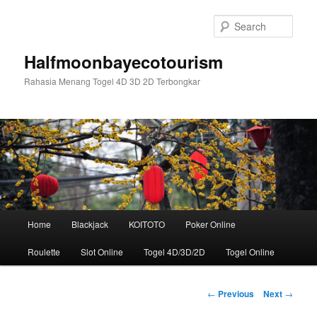
Skip
to
Sear
primary
content
Halfmoonbayecotourism
Rahasia Menang Togel 4D 3D 2D Terbongkar
Main
Home
Blackjack
KOITOTO
Poker Online
menu
Roulette
Slot Online
Togel 4D/3D/2D
Togel Online
Post
←
Previous
Next
→
navigation