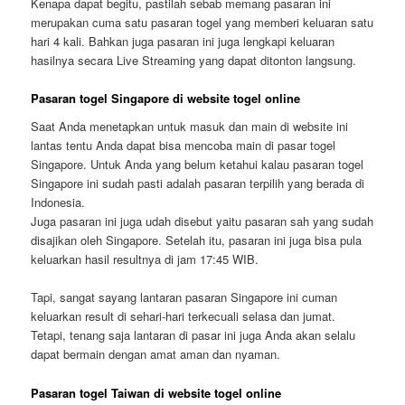
Kenapa dapat begitu, pastilah sebab memang pasaran ini
merupakan cuma satu pasaran togel yang memberi keluaran satu
hari 4 kali. Bahkan juga pasaran ini juga lengkapi keluaran
hasilnya secara Live Streaming yang dapat ditonton langsung.
Pasaran togel Singapore di website togel online
Saat Anda menetapkan untuk masuk dan main di website ini
lantas tentu Anda dapat bisa mencoba main di pasar togel
Singapore. Untuk Anda yang belum ketahui kalau pasaran togel
Singapore ini sudah pasti adalah pasaran terpilih yang berada di
Indonesia.
Juga pasaran ini juga udah disebut yaitu pasaran sah yang sudah
disajikan oleh Singapore. Setelah itu, pasaran ini juga bisa pula
keluarkan hasil resultnya di jam 17:45 WIB.
Tapi, sangat sayang lantaran pasaran Singapore ini cuman
keluarkan result di sehari-hari terkecuali selasa dan jumat.
Tetapi, tenang saja lantaran di pasar ini juga Anda akan selalu
dapat bermain dengan amat aman dan nyaman.
Pasaran togel Taiwan di website togel online