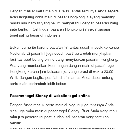
Dengan masuk serta main di site ini lantas tentunya Anda segera
akan langsung coba main di pasar Hongkong. Sayang memang
masih ada banyak yang belum mengetahui dengan pasaran yang
satu berikut . Sehingga, pasaran Hongkong ini yakni pasaran
togel paling besar di Indonesia.
Bukan cuma itu karena pasaran ini lantas sudah masuk ke kanca
Nasional. Di pasar ini juga sudah pasti pula udah menyiapkan
fasilitas buat betting online yang menyiapkan pasaran Hongkong.
Ada yang memberikan keuntungan dengan main di pasar Togel
Hongkong karena jam keluarannya yang serasi di waktu 23:00
WIB. Dengan begitu, pastilah di sini lantas Anda dapat untung
serta main bertambah lebih bebas.
Pasaran togel Sidney di website togel online
Dengan Anda masuk serta main di blog ini juga tentunya Anda
bisa juga coba main di pasar togel Sidney. Buat Anda yang mau
tahu jika pasaran ini pasti sudah jadi pasaran yang tentulah
terbaik.
Bahkan juga pasaran ini juga terus dapat berikan keluaran hasil