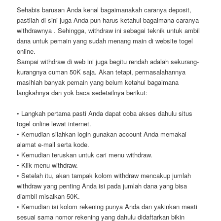
Sehabis barusan Anda kenal bagaimanakah caranya deposit,
pastilah di sini juga Anda pun harus ketahui bagaimana caranya
withdrawnya . Sehingga, withdraw ini sebagai teknik untuk ambil
dana untuk pemain yang sudah menang main di website togel
online.
Sampai withdraw di web ini juga begitu rendah adalah sekurang-
kurangnya cuman 50K saja. Akan tetapi, permasalahannya
masihlah banyak pemain yang belum ketahui bagaimana
langkahnya dan yok baca sedetailnya berikut:
• Langkah pertama pasti Anda dapat coba akses dahulu situs
togel online lewat internet.
• Kemudian silahkan login gunakan account Anda memakai
alamat e-mail serta kode.
• Kemudian teruskan untuk cari menu withdraw.
• Klik menu withdraw.
• Setelah itu, akan tampak kolom withdraw mencakup jumlah
withdraw yang penting Anda isi pada jumlah dana yang bisa
diambil misalkan 50K.
• Kemudian isi kolom rekening punya Anda dan yakinkan mesti
sesuai sama nomor rekening yang dahulu didaftarkan bikin