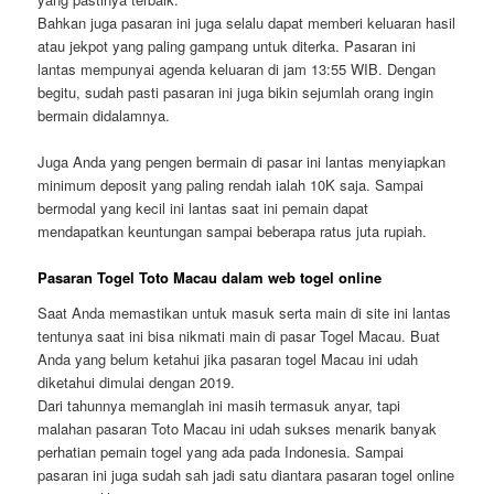
Bahkan juga pasaran ini juga selalu dapat memberi keluaran hasil
atau jekpot yang paling gampang untuk diterka. Pasaran ini
lantas mempunyai agenda keluaran di jam 13:55 WIB. Dengan
begitu, sudah pasti pasaran ini juga bikin sejumlah orang ingin
bermain didalamnya.
Juga Anda yang pengen bermain di pasar ini lantas menyiapkan
minimum deposit yang paling rendah ialah 10K saja. Sampai
bermodal yang kecil ini lantas saat ini pemain dapat
mendapatkan keuntungan sampai beberapa ratus juta rupiah.
Pasaran Togel Toto Macau dalam web togel online
Saat Anda memastikan untuk masuk serta main di site ini lantas
tentunya saat ini bisa nikmati main di pasar Togel Macau. Buat
Anda yang belum ketahui jika pasaran togel Macau ini udah
diketahui dimulai dengan 2019.
Dari tahunnya memanglah ini masih termasuk anyar, tapi
malahan pasaran Toto Macau ini udah sukses menarik banyak
perhatian pemain togel yang ada pada Indonesia. Sampai
pasaran ini juga sudah sah jadi satu diantara pasaran togel online