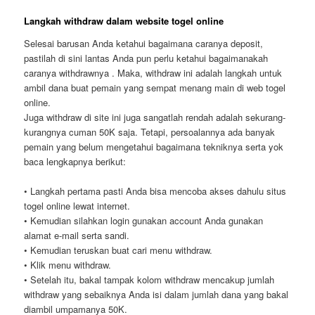
Langkah withdraw dalam website togel online
Selesai barusan Anda ketahui bagaimana caranya deposit,
pastilah di sini lantas Anda pun perlu ketahui bagaimanakah
caranya withdrawnya . Maka, withdraw ini adalah langkah untuk
ambil dana buat pemain yang sempat menang main di web togel
online.
Juga withdraw di site ini juga sangatlah rendah adalah sekurang-
kurangnya cuman 50K saja. Tetapi, persoalannya ada banyak
pemain yang belum mengetahui bagaimana tekniknya serta yok
baca lengkapnya berikut:
• Langkah pertama pasti Anda bisa mencoba akses dahulu situs
togel online lewat internet.
• Kemudian silahkan login gunakan account Anda gunakan
alamat e-mail serta sandi.
• Kemudian teruskan buat cari menu withdraw.
• Klik menu withdraw.
• Setelah itu, bakal tampak kolom withdraw mencakup jumlah
withdraw yang sebaiknya Anda isi dalam jumlah dana yang bakal
diambil umpamanya 50K.