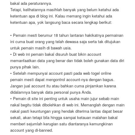
bakal ada peraturannya.
Tetapi, kelihatannya masihlah banyak yang belum ketahui ada
ketentuan apa di blog ini. Kalau memang ingin ketahui ada
ketentuan apa, yok langsung baca secara lengkap berikut:
• Pemain mesti berumur 18 tahun lantaran hakikatnya permainan
ini cuma buat orang yang telah dewasa saja serta tak ditujukan
untuk pemain masih di bawah usia.
• Di web ini pemain bakal disuruh buat bikin account
memanfaatkan data yang benar dan tidak boleh gunakan data diri
punya pihak lain.
• Setelah mempunyai account pasti pada web togel online
pemain mesti dapat mengontrol account-nya dengan bagus.
Jangan jual account itu atau bahkan cuma pinjamkan karena
didalamnya banyak data personal punya Anda.
• Pemain di site ini penting untuk usaha main jujur sebab main
nakal begitu tidak dibolehkan di web ini. Memanglah dengan main
nakal pasti keuntungan yang hendak diterima lantas dapat besar
sekali, akan tetapi bila hingga sampai ketauan malahan bakal
memberi sejumlah kerugian satu diantaranya kemungkinan
account yang di-banned.