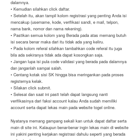
dalamnya.
• Kemudian silahkan click daftar.
• Setelah itu, akan tampil kolom registrasi yang penting Anda isi
mencakup (username, kode, verifikasi sandi, e mail, telpon,
nama bank, nomor dan nama rekening).
• Pastikan semua kolom yang Berada pada atas memang butuh
isi secara benar maka dari itu tidak ada yang keliru.
• Pada kolom referal silahkan tambahkan code referal itu juga
bila ada sekiranya tidak ada dapat kosongkan saja.
• Jangan lupa isi pula code validasi yang berada pada dalamnya
dan janganlah sampai salah.
• Centang kotak sisi SK hingga bisa meringankan pada proses
registernya kelak.
• Silakan click submit.
• Selesai dan saat ini pasti telah dapat langsung nanti
verifikasinya dari faksi account kalau Anda sudah memiliki
account serta dapat lekas main pada website togel online.
Nyatanya memang gampang sekali kan untuk dapat daftar serta
main di site ini. Kalaupun benar-benar ingin lekas main di website
ini yakini penting kerjakan registrasi dahulu seperti yang berada