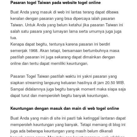
Pasaran togel Taiwan pada website togel online
Buat Anda yang masuk di web ini lantas terang dapat dibawa
kenalan dengan pasaran yang bisa dipercaya ialah pasaran
Taiwan. Untuk Anda yang belum ketahui jika pasaran Taiwan ini
salah satu pasara yang lumayan lama serta umurnya juga juga
tua.
Kenapa dapat begitu, tentunya karena pasaran ini berdiri
semenjak 1968. Akan tetapi, bersamaan bertumbuhnya masa
pastilah pasaran ini juga sekarang dapat dimainkan dengan
online dan tentu dapat memiliki keuntungan.
Pasaran Togel Taiwan pastilah waktu ini yakni pasaran yang
siapkan streaming langsung keluaran hasilnya di jam 20.50 WIB.
Sampai didalamnya juga begitu banyak moment maka siapa saja
dapat turut dan memperoleh begitu banyak keuntungan.
Keuntungan dengan masuk dan main di web togel online
Buat Anda yang main di site ini pasti tak ketinggal lantaran dapat
memperoleh keuntungan yang banyak. Tetapi memang di blog ini
juga ada beberapa keuntungan yang masih belum dikenali