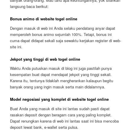
banyak orang-orang. Mau tahu apa keuntungannya, yok silahkan
langsung baca berikut:
Bonus animo di website togel online
Dengan masuk di web ini Anda selaku pendatang anyar dapat
memperoleh bonus animo sejumlah 100%. Tetapi, bonus ini
cuma dapat didapat sekali saja sewaktu kerjakan register di web-
site ini.
Jekpot yang tinggi di web togel online
Waktu Anda putuskan masuk di blog ini juga pastilah punya
kesempatan buat dapat mendapat jekpot yang tinggi sekali.
Karena itu, tentunya tidaklah mengherankan kalaupun begitu
banyak orang yang ingin masuk serta main didalamnya.
Model negosiasi yang komplet di website togel online
Buat Anda yang masuk di site ini lantas sudah pasti dapat
rasakan deposit dengan beragam cara yang paling komplet.
Dapat renungkan karena di web ini lantas saat ini bisa mencoba
deposit lewat bank, e-wallet serta pulsa.