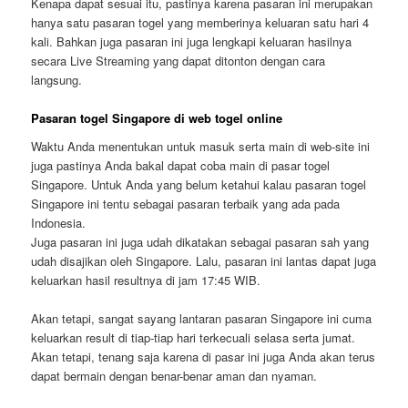
Kenapa dapat sesuai itu, pastinya karena pasaran ini merupakan
hanya satu pasaran togel yang memberinya keluaran satu hari 4
kali. Bahkan juga pasaran ini juga lengkapi keluaran hasilnya
secara Live Streaming yang dapat ditonton dengan cara
langsung.
Pasaran togel Singapore di web togel online
Waktu Anda menentukan untuk masuk serta main di web-site ini
juga pastinya Anda bakal dapat coba main di pasar togel
Singapore. Untuk Anda yang belum ketahui kalau pasaran togel
Singapore ini tentu sebagai pasaran terbaik yang ada pada
Indonesia.
Juga pasaran ini juga udah dikatakan sebagai pasaran sah yang
udah disajikan oleh Singapore. Lalu, pasaran ini lantas dapat juga
keluarkan hasil resultnya di jam 17:45 WIB.
Akan tetapi, sangat sayang lantaran pasaran Singapore ini cuma
keluarkan result di tiap-tiap hari terkecuali selasa serta jumat.
Akan tetapi, tenang saja karena di pasar ini juga Anda akan terus
dapat bermain dengan benar-benar aman dan nyaman.