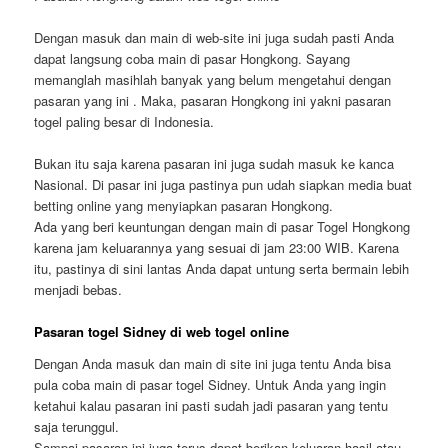
Dengan masuk dan main di web-site ini juga sudah pasti Anda
dapat langsung coba main di pasar Hongkong. Sayang
memanglah masihlah banyak yang belum mengetahui dengan
pasaran yang ini . Maka, pasaran Hongkong ini yakni pasaran
togel paling besar di Indonesia.
Bukan itu saja karena pasaran ini juga sudah masuk ke kanca
Nasional. Di pasar ini juga pastinya pun udah siapkan media buat
betting online yang menyiapkan pasaran Hongkong.
Ada yang beri keuntungan dengan main di pasar Togel Hongkong
karena jam keluarannya yang sesuai di jam 23:00 WIB. Karena
itu, pastinya di sini lantas Anda dapat untung serta bermain lebih
menjadi bebas.
Pasaran togel Sidney di web togel online
Dengan Anda masuk dan main di site ini juga tentu Anda bisa
pula coba main di pasar togel Sidney. Untuk Anda yang ingin
ketahui kalau pasaran ini pasti sudah jadi pasaran yang tentu
saja terunggul.
Sampai pasaran ini juga terus dapat berikan keluaran hasil atau