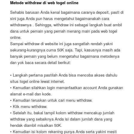
Metode withdraw di web togel online
Sehabis barusan Anda kenal bagaimana caranya deposit, pasti di
sini juga Anda pun harus mengetahui bagaimanakah cara
withdrawnya . Sehingga, withdraw ini sebagai langkah buat ambil
dana untuk pemain yang pernah menang main pada web togel
online.
Sampai withdraw di website ini juga sangatlah rendah yakni
sekurang-kurangnya cuma 50K saja. Tapi, kasusnya masih ada
banyak pemain yang belum mengetahui bagaimana metodenya
dan yok baca secara detail berikut:
• Langkah pertama pastilah Anda bisa mencoba akses dahulu
situs togel online lewat internet.
• Kemudian silahkan login memanfaatkan account Anda gunakan
alamat e-mail dan kode.
• Kemudian teruskan untuk cari menu withdraw.
• Klik menu withdraw.
• Setelah itu, bakal tampil kolom withdraw mencakup jumlah
withdraw yang sebaiknya Anda isi dalam jumlah dana yang
hendak diambil misalkan 50K.
• Kemudian isi kolom rekening punya Anda serta yakini mesti