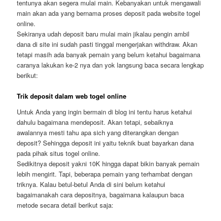
tentunya akan segera mulai main. Kebanyakan untuk mengawali
main akan ada yang bernama proses deposit pada website togel
online.
Sekiranya udah deposit baru mulai main jikalau pengin ambil
dana di site ini sudah pasti tinggal mengerjakan withdraw. Akan
tetapi masih ada banyak pemain yang belum ketahui bagaimana
caranya lakukan ke-2 nya dan yok langsung baca secara lengkap
berikut:
Trik deposit dalam web togel online
Untuk Anda yang ingin bermain di blog ini tentu harus ketahui
dahulu bagaimana mendeposit. Akan tetapi, sebaiknya
awalannya mesti tahu apa sich yang diterangkan dengan
deposit? Sehingga deposit ini yaitu teknik buat bayarkan dana
pada pihak situs togel online.
Sedikitnya deposit yakni 10K hingga dapat bikin banyak pemain
lebih mengirit. Tapi, beberapa pemain yang terhambat dengan
triknya. Kalau betul-betul Anda di sini belum ketahui
bagaimanakah cara depositnya, bagaimana kalaupun baca
metode secara detail berikut saja: