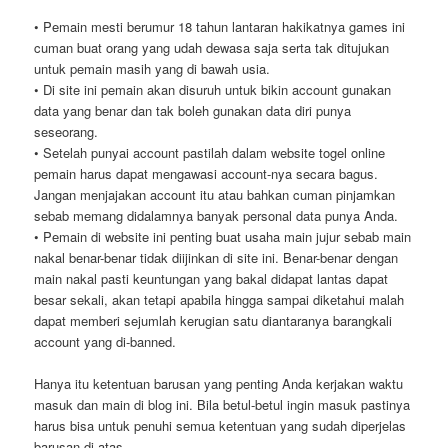
• Pemain mesti berumur 18 tahun lantaran hakikatnya games ini
cuman buat orang yang udah dewasa saja serta tak ditujukan
untuk pemain masih yang di bawah usia.
• Di site ini pemain akan disuruh untuk bikin account gunakan
data yang benar dan tak boleh gunakan data diri punya
seseorang.
• Setelah punyai account pastilah dalam website togel online
pemain harus dapat mengawasi account-nya secara bagus.
Jangan menjajakan account itu atau bahkan cuman pinjamkan
sebab memang didalamnya banyak personal data punya Anda.
• Pemain di website ini penting buat usaha main jujur sebab main
nakal benar-benar tidak diijinkan di site ini. Benar-benar dengan
main nakal pasti keuntungan yang bakal didapat lantas dapat
besar sekali, akan tetapi apabila hingga sampai diketahui malah
dapat memberi sejumlah kerugian satu diantaranya barangkali
account yang di-banned.
Hanya itu ketentuan barusan yang penting Anda kerjakan waktu
masuk dan main di blog ini. Bila betul-betul ingin masuk pastinya
harus bisa untuk penuhi semua ketentuan yang sudah diperjelas
barusan di atas.