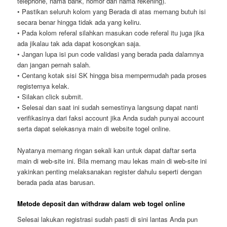
telephone, nama bank, nomor dan nama rekening).
• Pastikan seluruh kolom yang Berada di atas memang butuh isi
secara benar hingga tidak ada yang keliru.
• Pada kolom referal silahkan masukan code referal itu juga jika
ada jikalau tak ada dapat kosongkan saja.
• Jangan lupa isi pun code validasi yang berada pada dalamnya
dan jangan pernah salah.
• Centang kotak sisi SK hingga bisa mempermudah pada proses
registernya kelak.
• Silakan click submit.
• Selesai dan saat ini sudah semestinya langsung dapat nanti
verifikasinya dari faksi account jika Anda sudah punyai account
serta dapat selekasnya main di website togel online.
Nyatanya memang ringan sekali kan untuk dapat daftar serta
main di web-site ini. Bila memang mau lekas main di web-site ini
yakinkan penting melaksanakan register dahulu seperti dengan
berada pada atas barusan.
Metode deposit dan withdraw dalam web togel online
Selesai lakukan registrasi sudah pasti di sini lantas Anda pun