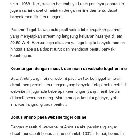
sejak 1968. Tapi, sejalan berubahnya kurun pastinya pasaran ini
juga saat ini dapat dimainkan dengan online dan tentu dapat
banyak memiliki keuntungan.
Pasaran Togel Taiwan pula pasti waktu ini merupakan pasaran
yang menyiapkan streaming langsung keluaran hasilnya di jam
20.50 WIB. Bahkan juga didalamnya juga begitu banyak momen
hingga siapa saja dapat turut dan mendapat begitu banyak
keuntungan.
Keuntungan dengan masuk dan main di website togel online
Buat Anda yang main di web ini pastilah tak ketinggal lantaran
dapat memperoleh keuntungan yang banyak. Tetapi betul-betul di
web-site ini juga ada beberapa keuntungan yang masih belum
didapati beberapa orang. Mau tahu apa keuntungannya, yok
silahkan langsung baca berikut:
Bonus animo pada website togel online
Dengan masuk di web-site ini Anda selaku pendatang anyar
dapat mendapati bonus animo sejumlah 100%. Tetapi, bonus ini