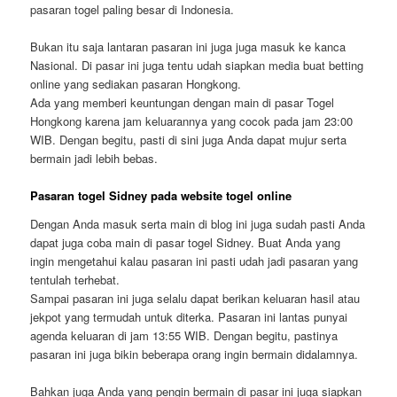
pasaran togel paling besar di Indonesia.
Bukan itu saja lantaran pasaran ini juga juga masuk ke kanca
Nasional. Di pasar ini juga tentu udah siapkan media buat betting
online yang sediakan pasaran Hongkong.
Ada yang memberi keuntungan dengan main di pasar Togel
Hongkong karena jam keluarannya yang cocok pada jam 23:00
WIB. Dengan begitu, pasti di sini juga Anda dapat mujur serta
bermain jadi lebih bebas.
Pasaran togel Sidney pada website togel online
Dengan Anda masuk serta main di blog ini juga sudah pasti Anda
dapat juga coba main di pasar togel Sidney. Buat Anda yang
ingin mengetahui kalau pasaran ini pasti udah jadi pasaran yang
tentulah terhebat.
Sampai pasaran ini juga selalu dapat berikan keluaran hasil atau
jekpot yang termudah untuk diterka. Pasaran ini lantas punyai
agenda keluaran di jam 13:55 WIB. Dengan begitu, pastinya
pasaran ini juga bikin beberapa orang ingin bermain didalamnya.
Bahkan juga Anda yang pengin bermain di pasar ini juga siapkan