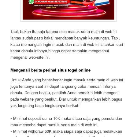
Tapi, bukan itu saja karena oleh masuk serta main di web ini
lantas sudah pasti bakal mendapati banyak keuntungan. Tapi,
kalau memanglah ingin masuk dan main di web ini silahkan cari
kabar dahulu infonya hingga dapat semakin mengetahui
mengenai web-site ini.
Mengenali berita perihal situs togel online
Untuk Anda yang benar-benar ingin masuk serta main di web ini
juga tentunya saat ini dapat langsung coba mencari infonya
dahulu. Dengan begitu, pastilah Anda semakin lebih mengerti
pada website yang berikut. Biar untuk meringankan lebih bagus
yok langsung baca lengkapnya berikut:
• Minimal deposit cuma 10K maka siapa saja yang pemula dan
mau mencoba dapat masuk serta main di web ini.
• Minimal withdraw 50K maka siapa saja dapat juga melakukan