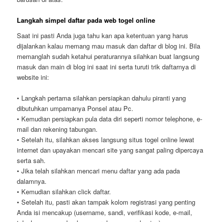
Langkah simpel daftar pada web togel online
Saat ini pasti Anda juga tahu kan apa ketentuan yang harus
dijalankan kalau memang mau masuk dan daftar di blog ini. Bila
memanglah sudah ketahui peraturannya silahkan buat langsung
masuk dan main di blog ini saat ini serta turuti trik daftarnya di
website ini:
• Langkah pertama silahkan persiapkan dahulu piranti yang
dibutuhkan umpamanya Ponsel atau Pc.
• Kemudian persiapkan pula data diri seperti nomor telephone, e-
mail dan rekening tabungan.
• Setelah itu, silahkan akses langsung situs togel online lewat
internet dan upayakan mencari site yang sangat paling dipercaya
serta sah.
• Jika telah silahkan mencari menu daftar yang ada pada
dalamnya.
• Kemudian silahkan click daftar.
• Setelah itu, pasti akan tampak kolom registrasi yang penting
Anda isi mencakup (username, sandi, verifikasi kode, e-mail,