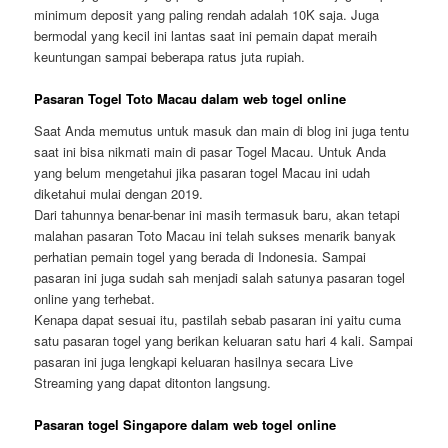
minimum deposit yang paling rendah adalah 10K saja. Juga
bermodal yang kecil ini lantas saat ini pemain dapat meraih
keuntungan sampai beberapa ratus juta rupiah.
Pasaran Togel Toto Macau dalam web togel online
Saat Anda memutus untuk masuk dan main di blog ini juga tentu
saat ini bisa nikmati main di pasar Togel Macau. Untuk Anda
yang belum mengetahui jika pasaran togel Macau ini udah
diketahui mulai dengan 2019.
Dari tahunnya benar-benar ini masih termasuk baru, akan tetapi
malahan pasaran Toto Macau ini telah sukses menarik banyak
perhatian pemain togel yang berada di Indonesia. Sampai
pasaran ini juga sudah sah menjadi salah satunya pasaran togel
online yang terhebat.
Kenapa dapat sesuai itu, pastilah sebab pasaran ini yaitu cuma
satu pasaran togel yang berikan keluaran satu hari 4 kali. Sampai
pasaran ini juga lengkapi keluaran hasilnya secara Live
Streaming yang dapat ditonton langsung.
Pasaran togel Singapore dalam web togel online