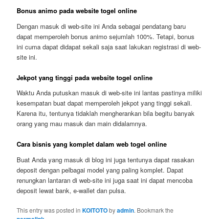
Bonus animo pada website togel online
Dengan masuk di web-site ini Anda sebagai pendatang baru
dapat memperoleh bonus animo sejumlah 100%. Tetapi, bonus
ini cuma dapat didapat sekali saja saat lakukan registrasi di web-
site ini.
Jekpot yang tinggi pada website togel online
Waktu Anda putuskan masuk di web-site ini lantas pastinya miliki
kesempatan buat dapat memperoleh jekpot yang tinggi sekali.
Karena itu, tentunya tidaklah mengherankan bila begitu banyak
orang yang mau masuk dan main didalamnya.
Cara bisnis yang komplet dalam web togel online
Buat Anda yang masuk di blog ini juga tentunya dapat rasakan
deposit dengan pelbagai model yang paling komplet. Dapat
renungkan lantaran di web-site ini juga saat ini dapat mencoba
deposit lewat bank, e-wallet dan pulsa.
This entry was posted in
KOITOTO
by
admin
. Bookmark the
.