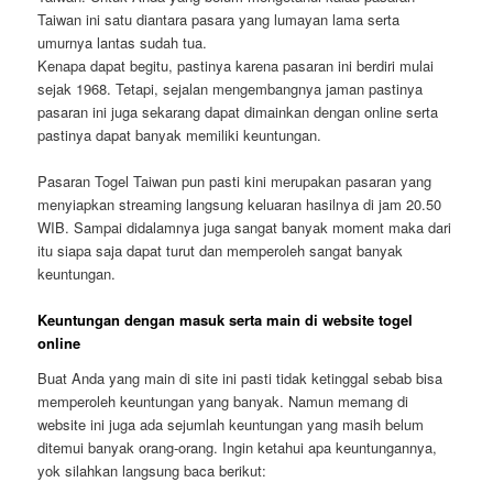
Taiwan ini satu diantara pasara yang lumayan lama serta
umurnya lantas sudah tua.
Kenapa dapat begitu, pastinya karena pasaran ini berdiri mulai
sejak 1968. Tetapi, sejalan mengembangnya jaman pastinya
pasaran ini juga sekarang dapat dimainkan dengan online serta
pastinya dapat banyak memiliki keuntungan.
Pasaran Togel Taiwan pun pasti kini merupakan pasaran yang
menyiapkan streaming langsung keluaran hasilnya di jam 20.50
WIB. Sampai didalamnya juga sangat banyak moment maka dari
itu siapa saja dapat turut dan memperoleh sangat banyak
keuntungan.
Keuntungan dengan masuk serta main di website togel
online
Buat Anda yang main di site ini pasti tidak ketinggal sebab bisa
memperoleh keuntungan yang banyak. Namun memang di
website ini juga ada sejumlah keuntungan yang masih belum
ditemui banyak orang-orang. Ingin ketahui apa keuntungannya,
yok silahkan langsung baca berikut: