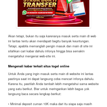
Akan tetapi, bukan itu saja karenanya masuk serta main di web
ini lantas tentu akan mendapati begitu banyak keuntungan.
Tetapi, apabila memanglah pengin masuk dan main di site ini
silahkan cari kabar dahulu infonya hingga bisa semakin
mengetahui mengenai web-site ini.
Mengenali kabar terkait situs togel online
Untuk Anda yang ingin masuk serta main di website ini lantas
pastinya saat ini dapat langsung coba mencari infonya dahulu.
Karena itu, pastilah Anda tambah lebih mengetahui sama website
yang satu berikut. Biar untuk meringankan lebih bagus yok
langsung baca secara lengkap berikut:
• Minimal deposit cuman 10K maka dari itu siapa saja masih