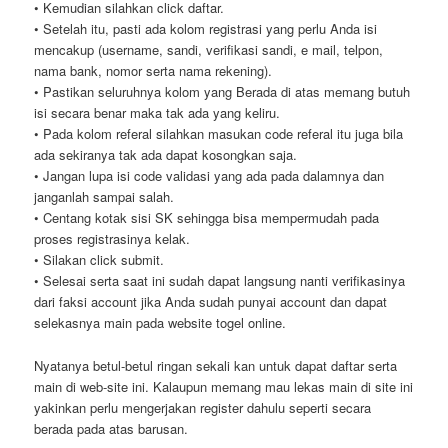
• Kemudian silahkan click daftar.
• Setelah itu, pasti ada kolom registrasi yang perlu Anda isi
mencakup (username, sandi, verifikasi sandi, e mail, telpon,
nama bank, nomor serta nama rekening).
• Pastikan seluruhnya kolom yang Berada di atas memang butuh
isi secara benar maka tak ada yang keliru.
• Pada kolom referal silahkan masukan code referal itu juga bila
ada sekiranya tak ada dapat kosongkan saja.
• Jangan lupa isi code validasi yang ada pada dalamnya dan
janganlah sampai salah.
• Centang kotak sisi SK sehingga bisa mempermudah pada
proses registrasinya kelak.
• Silakan click submit.
• Selesai serta saat ini sudah dapat langsung nanti verifikasinya
dari faksi account jika Anda sudah punyai account dan dapat
selekasnya main pada website togel online.
Nyatanya betul-betul ringan sekali kan untuk dapat daftar serta
main di web-site ini. Kalaupun memang mau lekas main di site ini
yakinkan perlu mengerjakan register dahulu seperti secara
berada pada atas barusan.