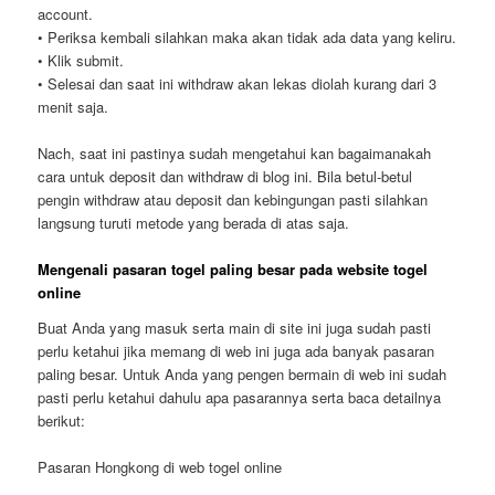
account.
• Periksa kembali silahkan maka akan tidak ada data yang keliru.
• Klik submit.
• Selesai dan saat ini withdraw akan lekas diolah kurang dari 3
menit saja.
Nach, saat ini pastinya sudah mengetahui kan bagaimanakah
cara untuk deposit dan withdraw di blog ini. Bila betul-betul
pengin withdraw atau deposit dan kebingungan pasti silahkan
langsung turuti metode yang berada di atas saja.
Mengenali pasaran togel paling besar pada website togel
online
Buat Anda yang masuk serta main di site ini juga sudah pasti
perlu ketahui jika memang di web ini juga ada banyak pasaran
paling besar. Untuk Anda yang pengen bermain di web ini sudah
pasti perlu ketahui dahulu apa pasarannya serta baca detailnya
berikut:
Pasaran Hongkong di web togel online