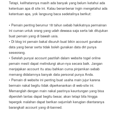
Tetapi, kelihatannya masih ada banyak yang belum ketahui ada
ketentuan apa di site ini. Kalau benar-benar ingin mengetahui ada
ketentuan apa, yok langsung baca sedetailnya berikut:
• Pemain penting berumur 18 tahun sebab hakikatnya permainan
ini cuman untuk orang yang udah dewasa saja serta tak ditujukan
buat pemain yang di bawah usia.
• Di blog ini pemain bakal disuruh buat bikin account gunakan
data yang benar serta tidak boleh gunakan data diri punya
seseorang.
• Setelah punyai account pastilah dalam website togel online
pemain mesti dapat melindungi akun-nya secara baik. Jangan
menjajakan account itu atau bahkan cuma pinjamkan sebab
memang didalamnya banyak data personal punya Anda.
• Pemain di website ini penting buat usaha main jujur karena
bermain nakal begitu tidak diperkenankan di web-site ini.
Memanglah dengan main nakal pastinya keuntungan yang bisa
diperoleh lantas dapat begitu besar, akan tetapi bila hingga
tepergok malahan dapat berikan sejumlah kerugian diantaranya
barangkali account yang di-banned.