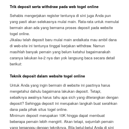
Trik deposit serta withdraw pada web togel online
Sehabis mengerjakan register tentunya di sini juga Anda pun
yang pasti akan selekasnya mulai main. Rata-rata untuk memulai
bermain akan ada yang bernama proses deposit pada website
togel online.
Jikalau telah deposit baru mulai main andaikata mau ambil dana
di web-site ini tentunya tinggal kerjakan withdraw. Namun
masihlah banyak pemain yang belum ketahui bagaimanakah
caranya lakukan ke-2 nya dan yok langsung baca secara detail
berikut:
Teknik deposit dalam website togel online
Untuk Anda yang ingin bermain di website ini pastinya harus
mengetahui dahulu bagaimana lakukan deposit. Tetapi,
sebaiknya awalnya harus tahu apa sich yang diterangkan dengan
deposit? Sehingga deposit ini merupakan langkah buat serahkan
dana pada pihak situs togel online.
Minimum deposit merupakan 10K hingga dapat membuat
beberapa pemain lebih mengirit. Akan tetapi, sejumlah pemain
yang terganggu dengan tekniknya. Bila betul-betul Anda di sini