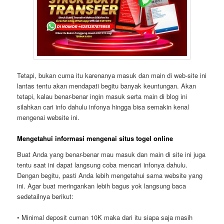
Tetapi, bukan cuma itu karenanya masuk dan main di web-site ini
lantas tentu akan mendapati begitu banyak keuntungan. Akan
tetapi, kalau benar-benar ingin masuk serta main di blog ini
silahkan cari info dahulu infonya hingga bisa semakin kenal
mengenai website ini.
Mengetahui informasi mengenai situs togel online
Buat Anda yang benar-benar mau masuk dan main di site ini juga
tentu saat ini dapat langsung coba mencari infonya dahulu.
Dengan begitu, pasti Anda lebih mengetahui sama website yang
ini. Agar buat meringankan lebih bagus yok langsung baca
sedetailnya berikut:
• Minimal deposit cuman 10K maka dari itu siapa saja masih