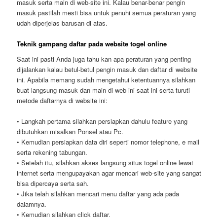
masuk serta main di web-site ini. Kalau benar-benar pengin
masuk pastilah mesti bisa untuk penuhi semua peraturan yang
udah diperjelas barusan di atas.
Teknik gampang daftar pada website togel online
Saat ini pasti Anda juga tahu kan apa peraturan yang penting
dijalankan kalau betul-betul pengin masuk dan daftar di website
ini. Apabila memang sudah mengetahui ketentuannya silahkan
buat langsung masuk dan main di web ini saat ini serta turuti
metode daftarnya di website ini:
• Langkah pertama silahkan persiapkan dahulu feature yang
dibutuhkan misalkan Ponsel atau Pc.
• Kemudian persiapkan data diri seperti nomor telephone, e mail
serta rekening tabungan.
• Setelah itu, silahkan akses langsung situs togel online lewat
internet serta mengupayakan agar mencari web-site yang sangat
bisa dipercaya serta sah.
• Jika telah silahkan mencari menu daftar yang ada pada
dalamnya.
• Kemudian silahkan click daftar.