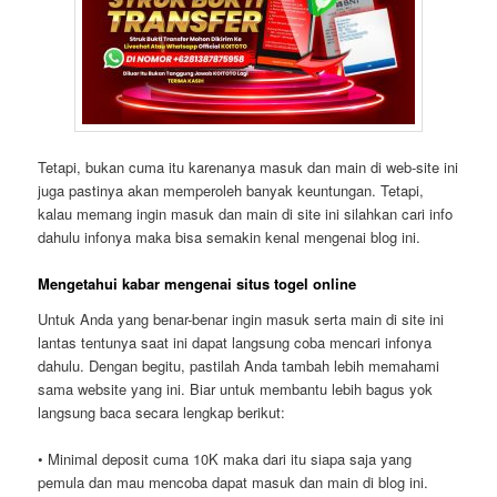
Tetapi, bukan cuma itu karenanya masuk dan main di web-site ini
juga pastinya akan memperoleh banyak keuntungan. Tetapi,
kalau memang ingin masuk dan main di site ini silahkan cari info
dahulu infonya maka bisa semakin kenal mengenai blog ini.
Mengetahui kabar mengenai situs togel online
Untuk Anda yang benar-benar ingin masuk serta main di site ini
lantas tentunya saat ini dapat langsung coba mencari infonya
dahulu. Dengan begitu, pastilah Anda tambah lebih memahami
sama website yang ini. Biar untuk membantu lebih bagus yok
langsung baca secara lengkap berikut:
• Minimal deposit cuma 10K maka dari itu siapa saja yang
pemula dan mau mencoba dapat masuk dan main di blog ini.