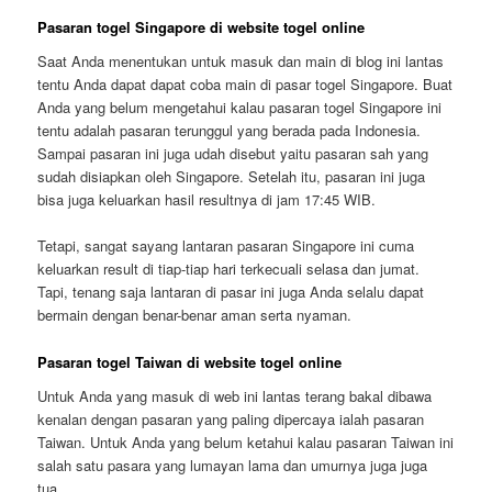
Pasaran togel Singapore di website togel online
Saat Anda menentukan untuk masuk dan main di blog ini lantas
tentu Anda dapat dapat coba main di pasar togel Singapore. Buat
Anda yang belum mengetahui kalau pasaran togel Singapore ini
tentu adalah pasaran terunggul yang berada pada Indonesia.
Sampai pasaran ini juga udah disebut yaitu pasaran sah yang
sudah disiapkan oleh Singapore. Setelah itu, pasaran ini juga
bisa juga keluarkan hasil resultnya di jam 17:45 WIB.
Tetapi, sangat sayang lantaran pasaran Singapore ini cuma
keluarkan result di tiap-tiap hari terkecuali selasa dan jumat.
Tapi, tenang saja lantaran di pasar ini juga Anda selalu dapat
bermain dengan benar-benar aman serta nyaman.
Pasaran togel Taiwan di website togel online
Untuk Anda yang masuk di web ini lantas terang bakal dibawa
kenalan dengan pasaran yang paling dipercaya ialah pasaran
Taiwan. Untuk Anda yang belum ketahui kalau pasaran Taiwan ini
salah satu pasara yang lumayan lama dan umurnya juga juga
tua.