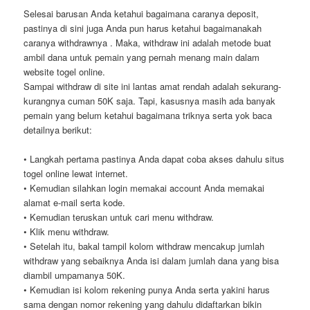
Selesai barusan Anda ketahui bagaimana caranya deposit,
pastinya di sini juga Anda pun harus ketahui bagaimanakah
caranya withdrawnya . Maka, withdraw ini adalah metode buat
ambil dana untuk pemain yang pernah menang main dalam
website togel online.
Sampai withdraw di site ini lantas amat rendah adalah sekurang-
kurangnya cuman 50K saja. Tapi, kasusnya masih ada banyak
pemain yang belum ketahui bagaimana triknya serta yok baca
detailnya berikut:
• Langkah pertama pastinya Anda dapat coba akses dahulu situs
togel online lewat internet.
• Kemudian silahkan login memakai account Anda memakai
alamat e-mail serta kode.
• Kemudian teruskan untuk cari menu withdraw.
• Klik menu withdraw.
• Setelah itu, bakal tampil kolom withdraw mencakup jumlah
withdraw yang sebaiknya Anda isi dalam jumlah dana yang bisa
diambil umpamanya 50K.
• Kemudian isi kolom rekening punya Anda serta yakini harus
sama dengan nomor rekening yang dahulu didaftarkan bikin