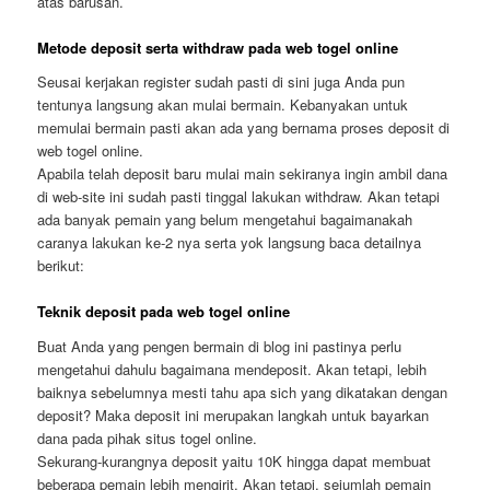
atas barusan.
Metode deposit serta withdraw pada web togel online
Seusai kerjakan register sudah pasti di sini juga Anda pun
tentunya langsung akan mulai bermain. Kebanyakan untuk
memulai bermain pasti akan ada yang bernama proses deposit di
web togel online.
Apabila telah deposit baru mulai main sekiranya ingin ambil dana
di web-site ini sudah pasti tinggal lakukan withdraw. Akan tetapi
ada banyak pemain yang belum mengetahui bagaimanakah
caranya lakukan ke-2 nya serta yok langsung baca detailnya
berikut:
Teknik deposit pada web togel online
Buat Anda yang pengen bermain di blog ini pastinya perlu
mengetahui dahulu bagaimana mendeposit. Akan tetapi, lebih
baiknya sebelumnya mesti tahu apa sich yang dikatakan dengan
deposit? Maka deposit ini merupakan langkah untuk bayarkan
dana pada pihak situs togel online.
Sekurang-kurangnya deposit yaitu 10K hingga dapat membuat
beberapa pemain lebih mengirit. Akan tetapi, sejumlah pemain