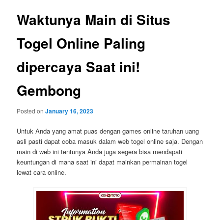
Waktunya Main di Situs
Togel Online Paling
dipercaya Saat ini!
Gembong
Posted on
January 16, 2023
Untuk Anda yang amat puas dengan games online taruhan uang
asli pasti dapat coba masuk dalam web togel online saja. Dengan
main di web ini tentunya Anda juga segera bisa mendapati
keuntungan di mana saat ini dapat mainkan permainan togel
lewat cara online.