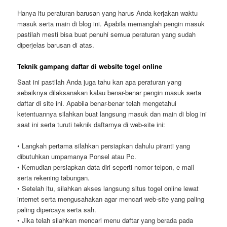
Hanya itu peraturan barusan yang harus Anda kerjakan waktu
masuk serta main di blog ini. Apabila memanglah pengin masuk
pastilah mesti bisa buat penuhi semua peraturan yang sudah
diperjelas barusan di atas.
Teknik gampang daftar di website togel online
Saat ini pastilah Anda juga tahu kan apa peraturan yang
sebaiknya dilaksanakan kalau benar-benar pengin masuk serta
daftar di site ini. Apabila benar-benar telah mengetahui
ketentuannya silahkan buat langsung masuk dan main di blog ini
saat ini serta turuti teknik daftarnya di web-site ini:
• Langkah pertama silahkan persiapkan dahulu piranti yang
dibutuhkan umpamanya Ponsel atau Pc.
• Kemudian persiapkan data diri seperti nomor telpon, e mail
serta rekening tabungan.
• Setelah itu, silahkan akses langsung situs togel online lewat
internet serta mengusahakan agar mencari web-site yang paling
paling dipercaya serta sah.
• Jika telah silahkan mencari menu daftar yang berada pada