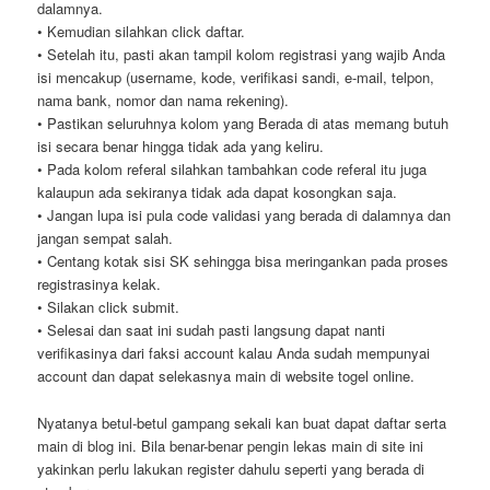
dalamnya.
• Kemudian silahkan click daftar.
• Setelah itu, pasti akan tampil kolom registrasi yang wajib Anda
isi mencakup (username, kode, verifikasi sandi, e-mail, telpon,
nama bank, nomor dan nama rekening).
• Pastikan seluruhnya kolom yang Berada di atas memang butuh
isi secara benar hingga tidak ada yang keliru.
• Pada kolom referal silahkan tambahkan code referal itu juga
kalaupun ada sekiranya tidak ada dapat kosongkan saja.
• Jangan lupa isi pula code validasi yang berada di dalamnya dan
jangan sempat salah.
• Centang kotak sisi SK sehingga bisa meringankan pada proses
registrasinya kelak.
• Silakan click submit.
• Selesai dan saat ini sudah pasti langsung dapat nanti
verifikasinya dari faksi account kalau Anda sudah mempunyai
account dan dapat selekasnya main di website togel online.
Nyatanya betul-betul gampang sekali kan buat dapat daftar serta
main di blog ini. Bila benar-benar pengin lekas main di site ini
yakinkan perlu lakukan register dahulu seperti yang berada di