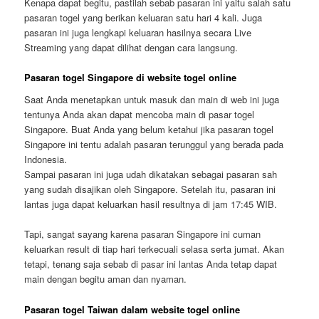
Kenapa dapat begitu, pastilah sebab pasaran ini yaitu salah satu
pasaran togel yang berikan keluaran satu hari 4 kali. Juga
pasaran ini juga lengkapi keluaran hasilnya secara Live
Streaming yang dapat dilihat dengan cara langsung.
Pasaran togel Singapore di website togel online
Saat Anda menetapkan untuk masuk dan main di web ini juga
tentunya Anda akan dapat mencoba main di pasar togel
Singapore. Buat Anda yang belum ketahui jika pasaran togel
Singapore ini tentu adalah pasaran terunggul yang berada pada
Indonesia.
Sampai pasaran ini juga udah dikatakan sebagai pasaran sah
yang sudah disajikan oleh Singapore. Setelah itu, pasaran ini
lantas juga dapat keluarkan hasil resultnya di jam 17:45 WIB.
Tapi, sangat sayang karena pasaran Singapore ini cuman
keluarkan result di tiap hari terkecuali selasa serta jumat. Akan
tetapi, tenang saja sebab di pasar ini lantas Anda tetap dapat
main dengan begitu aman dan nyaman.
Pasaran togel Taiwan dalam website togel online