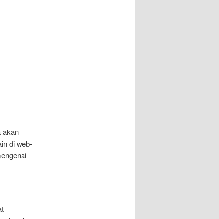
a akan
in di web-
 mengenai
at