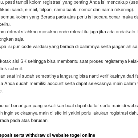
itu, pasti tampil kolom registrasi yang penting Anda isi mencakup (u
ifikasi sandi, e mail, telpon, nama bank, nomor dan nama rekening).
 semua kolom yang Berada pada atas perlu isi secara benar maka dar
eliru.
om referal silahkan masukan code referal itu juga jika ada andaikata 
ongkan saja.
upa isi pun code validasi yang berada di dalamnya serta janganlah s
kotak sisi SK sehingga bisa membantu saat proses registernya kela
click submit.
dan saat ini sudah semestinya langsung bisa nanti verifikasinya dari f
ika Anda sudah memiliki account serta dapat selekasnya main dalam 
e.
nar-benar gampang sekali kan buat dapat daftar serta main di websit
ingin selekasnya main di site ini yakini perlu lakukan registrasi dahu
rada pada atas barusan.
posit serta withdraw di website togel online