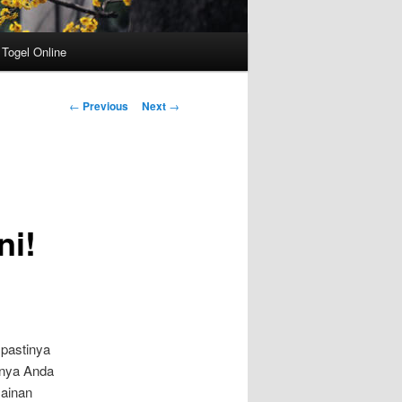
Togel Online
Post
←
Previous
Next
→
navigation
ni!
 pastinya
inya Anda
mainan