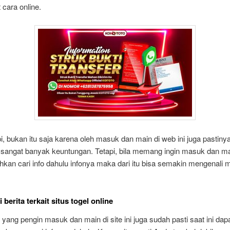
 cara online.
i, bukan itu saja karena oleh masuk dan main di web ini juga pastiny
sangat banyak keuntungan. Tetapi, bila memang ingin masuk dan ma
ilahkan cari info dahulu infonya maka dari itu bisa semakin mengenali
berita terkait situs togel online
yang pengin masuk dan main di site ini juga sudah pasti saat ini dap