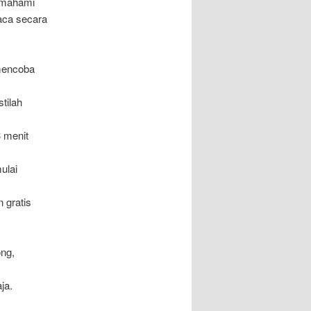
memahami
aca secara
 mencoba
tilah
3 menit
ulai
 gratis
ong,
ja.