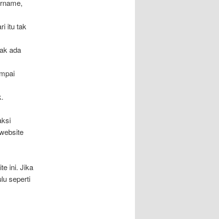
sername,
i itu tak
tak ada
ampai
k.
aksi
website
e ini. Jika
lu seperti