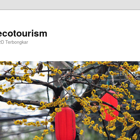
ecotourism
2D Terbongkar