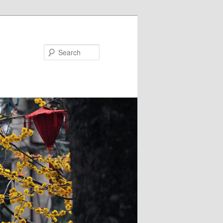
Search