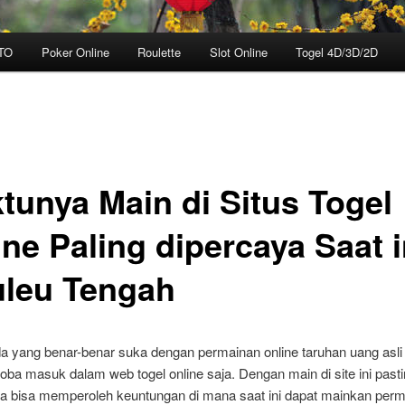
TO
Poker Online
Roulette
Slot Online
Togel 4D/3D/2D
tunya Main di Situs Togel
ne Paling dipercaya Saat i
uleu Tengah
a yang benar-benar suka dengan permainan online taruhan uang asli
ba masuk dalam web togel online saja. Dengan main di site ini past
ra bisa memperoleh keuntungan di mana saat ini dapat mainkan per