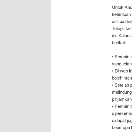
Untuk Anda
ketentuan 
asli pasti
Tetapi, k
ini. Kalau
berikut:
• Pemain 
yang telah
• Di web i
boleh mem
• Setelah 
melindung
pinjamkan
• Pemain d
diperkena
didapat ju
beberapa k