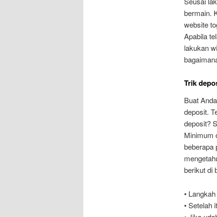
Seusai lak
bermain. 
website to
Apabila te
lakukan w
bagaimana
Trik depos
Buat Anda 
deposit. T
deposit? S
Minimum d
beberapa p
mengetahu
berikut di 
• Langkah 
• Setelah 
• Jika uda