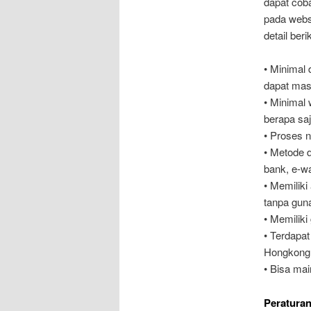
dapat cob
pada webs
detail beri
• Minimal
dapat masu
• Minimal
berapa sa
• Proses n
• Metode 
bank, e-wa
• Memilik
tanpa gun
• Memilik
• Terdapa
Hongkong,
• Bisa ma
Peraturan