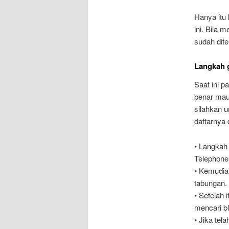
Hanya itu
ini. Bila 
sudah dite
Langkah g
Saat ini p
benar mau 
silahkan u
daftarnya d
• Langkah
Telephone 
• Kemudian
tabungan.
• Setelah 
mencari b
• Jika tel