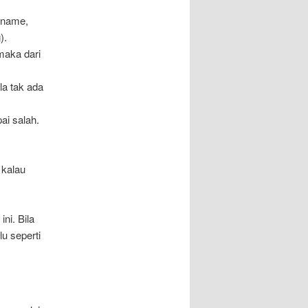
ername,
).
maka dari
la tak ada
ai salah.
 kalau
ni. Bila
lu seperti