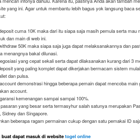
a mencari infonya dahulu. Karena itu, pastinya Anda akan tambah me
ite yang ini. Agar untuk membantu lebih bagus yok langsung baca s
kut:
 deposit cuma 10K maka dari itu siapa saja masih pemula serta mau
k dan main di web ini.
 withdraw 50K maka siapa saja juga dapat melaksanakannya dan pas
ja menangnya bakal dilunasi.
egosiasi yang cepat sekali serta dapat dilaksanakan kurang dari 3 me
deposit yang paling komplet dapat dikerjakan bermacam sistem mula
llet dan pulsa.
i account demonstrasi hingga beberapa pemain dapat mencoba main g
akan account.
i garansi kemenangan sampai sampai 100%.
t pasaran yang besar serta termasyhur salah satunya merupakan Pa
 Sidney dan Singapore.
inkan beberapa ragam permainan cukup dengan satu pemakai ID saj
 buat dapat masuk di website
togel online