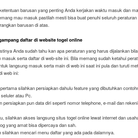
 ketentuan barusan yang penting Anda kerjakan waktu masuk dan main
memang mau masuk pastilah mesti bisa buat penuhi seluruh peraturan
rangkan barusan di atas.
ampang daftar di website togel online
astinya Anda sudah tahu kan apa peraturan yang harus dijalankan bila
masuk serta daftar di web-site ini. Bila memang sudah ketahui pera
ntuk langsung masuk serta main di web ini saat ini pula dan turuti me
i web ini:
 pertama silahkan persiapkan dahulu feature yang dibutuhkan contoh
seluler atau Pc.
 persiapkan pun data diri seperti nomor telephone, e-mail dan reken
itu, silahkan akses langsung situs togel online lewat internet dan usah
log yang amat bisa dipercaya dan sah.
ah silahkan mencari menu daftar yang ada pada dalamnya.