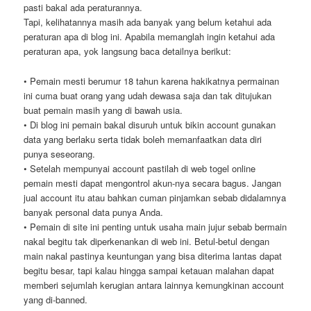
pasti bakal ada peraturannya.
Tapi, kelihatannya masih ada banyak yang belum ketahui ada
peraturan apa di blog ini. Apabila memanglah ingin ketahui ada
peraturan apa, yok langsung baca detailnya berikut:
• Pemain mesti berumur 18 tahun karena hakikatnya permainan
ini cuma buat orang yang udah dewasa saja dan tak ditujukan
buat pemain masih yang di bawah usia.
• Di blog ini pemain bakal disuruh untuk bikin account gunakan
data yang berlaku serta tidak boleh memanfaatkan data diri
punya seseorang.
• Setelah mempunyai account pastilah di web togel online
pemain mesti dapat mengontrol akun-nya secara bagus. Jangan
jual account itu atau bahkan cuman pinjamkan sebab didalamnya
banyak personal data punya Anda.
• Pemain di site ini penting untuk usaha main jujur sebab bermain
nakal begitu tak diperkenankan di web ini. Betul-betul dengan
main nakal pastinya keuntungan yang bisa diterima lantas dapat
begitu besar, tapi kalau hingga sampai ketauan malahan dapat
memberi sejumlah kerugian antara lainnya kemungkinan account
yang di-banned.