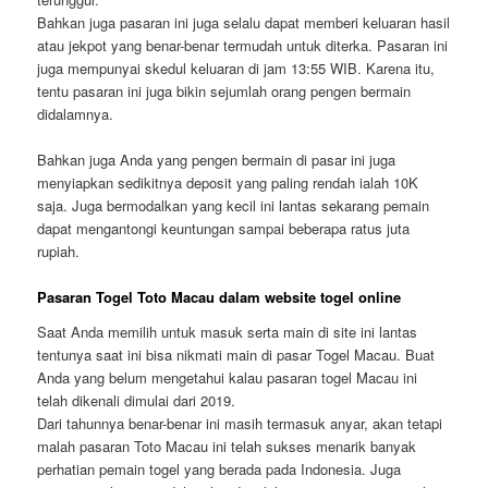
Bahkan juga pasaran ini juga selalu dapat memberi keluaran hasil
atau jekpot yang benar-benar termudah untuk diterka. Pasaran ini
juga mempunyai skedul keluaran di jam 13:55 WIB. Karena itu,
tentu pasaran ini juga bikin sejumlah orang pengen bermain
didalamnya.
Bahkan juga Anda yang pengen bermain di pasar ini juga
menyiapkan sedikitnya deposit yang paling rendah ialah 10K
saja. Juga bermodalkan yang kecil ini lantas sekarang pemain
dapat mengantongi keuntungan sampai beberapa ratus juta
rupiah.
Pasaran Togel Toto Macau dalam website togel online
Saat Anda memilih untuk masuk serta main di site ini lantas
tentunya saat ini bisa nikmati main di pasar Togel Macau. Buat
Anda yang belum mengetahui kalau pasaran togel Macau ini
telah dikenali dimulai dari 2019.
Dari tahunnya benar-benar ini masih termasuk anyar, akan tetapi
malah pasaran Toto Macau ini telah sukses menarik banyak
perhatian pemain togel yang berada pada Indonesia. Juga