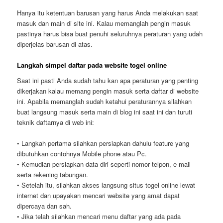
Hanya itu ketentuan barusan yang harus Anda melakukan saat
masuk dan main di site ini. Kalau memanglah pengin masuk
pastinya harus bisa buat penuhi seluruhnya peraturan yang udah
diperjelas barusan di atas.
Langkah simpel daftar pada website togel online
Saat ini pasti Anda sudah tahu kan apa peraturan yang penting
dikerjakan kalau memang pengin masuk serta daftar di website
ini. Apabila memanglah sudah ketahui peraturannya silahkan
buat langsung masuk serta main di blog ini saat ini dan turuti
teknik daftarnya di web ini:
• Langkah pertama silahkan persiapkan dahulu feature yang
dibutuhkan contohnya Mobile phone atau Pc.
• Kemudian persiapkan data diri seperti nomor telpon, e mail
serta rekening tabungan.
• Setelah itu, silahkan akses langsung situs togel online lewat
internet dan upayakan mencari website yang amat dapat
dipercaya dan sah.
• Jika telah silahkan mencari menu daftar yang ada pada