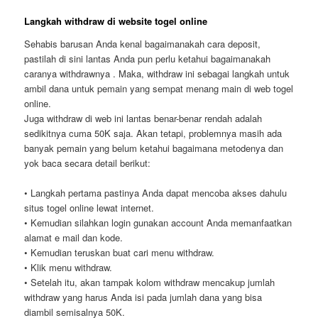
Langkah withdraw di website togel online
Sehabis barusan Anda kenal bagaimanakah cara deposit,
pastilah di sini lantas Anda pun perlu ketahui bagaimanakah
caranya withdrawnya . Maka, withdraw ini sebagai langkah untuk
ambil dana untuk pemain yang sempat menang main di web togel
online.
Juga withdraw di web ini lantas benar-benar rendah adalah
sedikitnya cuma 50K saja. Akan tetapi, problemnya masih ada
banyak pemain yang belum ketahui bagaimana metodenya dan
yok baca secara detail berikut:
• Langkah pertama pastinya Anda dapat mencoba akses dahulu
situs togel online lewat internet.
• Kemudian silahkan login gunakan account Anda memanfaatkan
alamat e mail dan kode.
• Kemudian teruskan buat cari menu withdraw.
• Klik menu withdraw.
• Setelah itu, akan tampak kolom withdraw mencakup jumlah
withdraw yang harus Anda isi pada jumlah dana yang bisa
diambil semisalnya 50K.