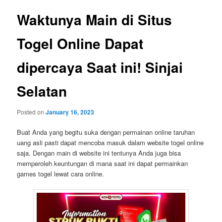
Waktunya Main di Situs
Togel Online Dapat
dipercaya Saat ini! Sinjai
Selatan
Posted on
January 16, 2023
Buat Anda yang begitu suka dengan permainan online taruhan
uang asli pasti dapat mencoba masuk dalam website togel online
saja. Dengan main di website ini tentunya Anda juga bisa
memperoleh keuntungan di mana saat ini dapat permainkan
games togel lewat cara online.