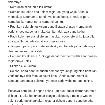
dalamnya.
• Kemudian silahkan click daftar.
• Setelah itu, akan ada kolom registrasi yang wajib Anda isi
mencakup (username, sandi, verifikasi kode, e mail, telpon,
nama bank, nomor serta nama rekening).
• Pastikan seluruhnya kolom yang Berada di atas memanglah
perlu isi secara benar maka dari itu tidak ada yang keliru.
• Pada kolom referal silahkan masukan code referal itu juga bila
ada apabila tak ada dapat kosongkan saja.
• Jangan lupa isi pula code validasi yang berada pada dalamnya
dan jangan sempat salah.
• Centang kotak sisi SK hingga dapat mempermudah saat proses
registernya kelak.
• Silakan click submit.
• Selesai serta saat ini sudah semestinya langsung bisa nantikan
verifikasinya dari faksi account kalau Anda sudah memiliki
account dan dapat selekasnya main pada website togel online.
Rupanya betul-betul ringan sekali kan buat dapat daftar dan main
di blog ini. Jika benar-benar pengin selekasnya main di web ini
yakini perlu melaksanakan register dahulu seperti yang berada