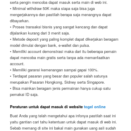
serta pengin mencoba dapat masuk serta main di web ini.
• Minimal withdraw 50K maka siapa saja bisa juga
mengerjakannya dan pastilah berapa saja menangnya dapat
dibayarkan.
• Proses transaksi bisnis yang sangat kencang dan dapat
dijalankan kurang dari 3 menit saja.
• Metode deposit yang paling komplet dapat dikerjakan beragam
model dimulai dengan bank, e-wallet dan pulsa.
• Memiliki account demonstrasi maka dari itu beberapa pemain
dapat mencoba main gratis serta tanpa ada memanfaatkan
account.
• Memiliki garansi kemenangan sampai gapai 100%.
• Terdapat pasaran yang besar dan populer salah satunya
merupakan Pasaran Hongkong, Sidney serta Singapore.
• Bisa mainkan beragam jenis permainan hanya cukup satu
pemakai ID saja.
Peraturan untuk dapat masuk di website
togel online
Buat Anda yang telah mengetahui apa infonya pastilah saat ini
yaitu gantian cari tahu ketentuan untuk dapat masuk di web ini.
Sebab memang di site ini bakal main gunakan uang asli sudah