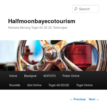
Skip
to
Sear
primary
content
Halfmoonbayecotourism
Rahasia Menang Togel 4D 3D 2D Terbongkar
Main
Home
Blackjack
KOITOTO
Poker Online
menu
Roulette
Slot Online
Togel 4D/3D/2D
Togel Online
Post
←
Previous
Next
→
navigation