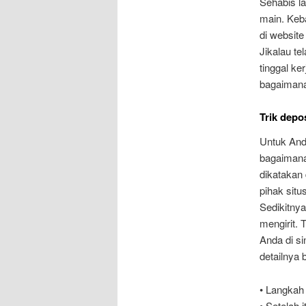
Sehabis la
main. Keb
di website 
Jikalau te
tinggal k
bagaimana
Trik depo
Untuk Anda
bagaimana
dikatakan
pihak situs
Sedikitnya
mengirit.
Anda di s
detailnya b
• Langkah 
• Setelah 