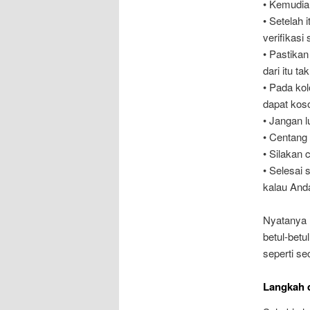
• Kemudian
• Setelah 
verifikasi
• Pastika
dari itu ta
• Pada kol
dapat kos
• Jangan l
• Centang
• Silakan 
• Selesai 
kalau Anda
Nyatanya m
betul-betu
seperti se
Langkah d