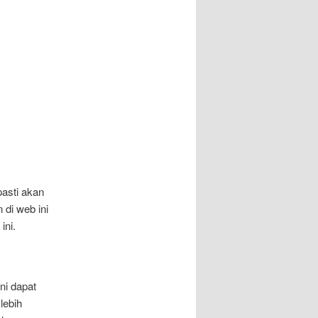
pasti akan
di web ini
ini.
ni dapat
lebih