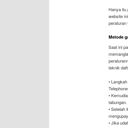
Hanya itu
website in
peraturan 
Metode ga
Saat ini p
memanglah
peraturann
teknik daft
• Langkah
Telephone 
• Kemudian
tabungan.
• Setelah 
mengupaya
• Jika ud