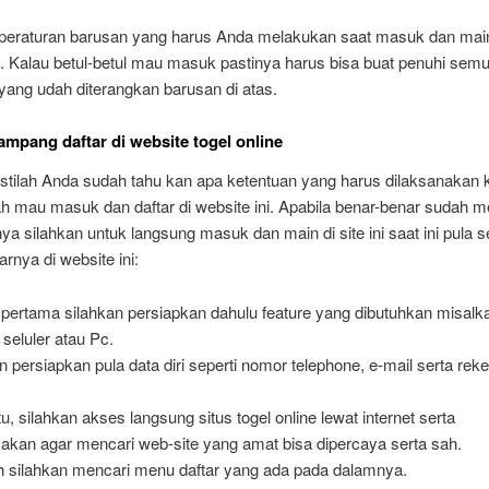
 peraturan barusan yang harus Anda melakukan saat masuk dan main
i. Kalau betul-betul mau masuk pastinya harus bisa buat penuhi sem
yang udah diterangkan barusan di atas.
mpang daftar di website togel online
astilah Anda sudah tahu kan apa ketentuan yang harus dilaksanakan 
 mau masuk dan daftar di website ini. Apabila benar-benar sudah m
ya silahkan untuk langsung masuk dan main di site ini saat ini pula se
arnya di website ini:
 pertama silahkan persiapkan dahulu feature yang dibutuhkan misalk
seluler atau Pc.
 persiapkan pula data diri seperti nomor telephone, e-mail serta rek
itu, silahkan akses langsung situs togel online lewat internet serta
kan agar mencari web-site yang amat bisa dipercaya serta sah.
ah silahkan mencari menu daftar yang ada pada dalamnya.