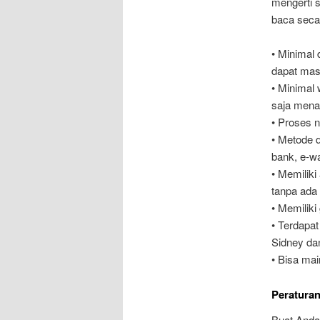
mengerti 
baca secar
• Minimal
dapat masu
• Minimal 
saja mena
• Proses n
• Metode 
bank, e-wa
• Memilik
tanpa ada
• Memilik
• Terdapa
Sidney da
• Bisa ma
Peratura
Buat Anda 