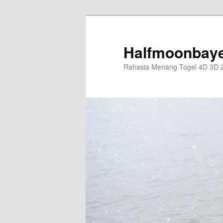
Skip
to
primary
Halfmoonbay
content
Rahasia Menang Togel 4D 3D 