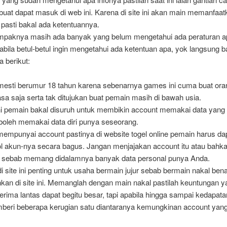
buat dapat masuk di web ini. Karena di site ini akan main memanfaa
 pasti bakal ada ketentuannya.
ampaknya masih ada banyak yang belum mengetahui ada peraturan a
Apabila betul-betul ingin mengetahui ada ketentuan apa, yok langsung 
 berikut:
mesti berumur 18 tahun karena sebenarnya games ini cuma buat ora
sa saja serta tak ditujukan buat pemain masih di bawah usia.
ini pemain bakal disuruh untuk membikin account memakai data yang
 boleh memakai data diri punya seseorang.
mempunyai account pastinya di website togel online pemain harus da
l akun-nya secara bagus. Jangan menjajakan account itu atau bah
 sebab memang didalamnya banyak data personal punya Anda.
i site ini penting untuk usaha bermain jujur sebab bermain nakal ben
hkan di site ini. Memanglah dengan main nakal pastilah keuntungan y
erima lantas dapat begitu besar, tapi apabila hingga sampai kedapat
beri beberapa kerugian satu diantaranya kemungkinan account yang