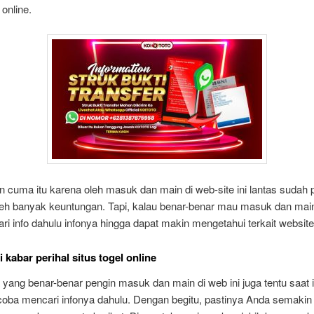
 online.
n cuma itu karena oleh masuk dan main di web-site ini lantas sudah 
h banyak keuntungan. Tapi, kalau benar-benar mau masuk dan main 
ari info dahulu infonya hingga dapat makin mengetahui terkait website 
 kabar perihal situs togel online
yang benar-benar pengin masuk dan main di web ini juga tentu saat i
coba mencari infonya dahulu. Dengan begitu, pastinya Anda semakin 