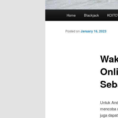
Main
Home
Blackjack
KOITO
menu
Posted on
January 16, 2023
Wak
Onl
Seb
Untuk Anda
mencoba ma
juga dapa