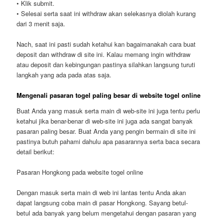
• Klik submit.
• Selesai serta saat ini withdraw akan selekasnya diolah kurang
dari 3 menit saja.
Nach, saat ini pasti sudah ketahui kan bagaimanakah cara buat
deposit dan withdraw di site ini. Kalau memang ingin withdraw
atau deposit dan kebingungan pastinya silahkan langsung turuti
langkah yang ada pada atas saja.
Mengenali pasaran togel paling besar di website togel online
Buat Anda yang masuk serta main di web-site ini juga tentu perlu
ketahui jika benar-benar di web-site ini juga ada sangat banyak
pasaran paling besar. Buat Anda yang pengin bermain di site ini
pastinya butuh pahami dahulu apa pasarannya serta baca secara
detail berikut:
Pasaran Hongkong pada website togel online
Dengan masuk serta main di web ini lantas tentu Anda akan
dapat langsung coba main di pasar Hongkong. Sayang betul-
betul ada banyak yang belum mengetahui dengan pasaran yang