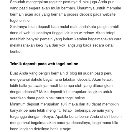
Sesudah mengerjakan register pastinya di sini juga Anda pun
yang pasti segera akan mulai bermain. Umumnya untuk memulai
bermain akan ada yang bernama proses deposit pada website
togel online.
Sekiranya telah deposit baru mulai main andaikata pengin ambil
dana di web ini pastinya tinggal lakukan withdraw. Akan tetapi
masihlah banyak pemain yang belum ketahui bagaimanakah cara
melaksanakan ke-2 nya dan yok langsung baca secara detail
berikut:
Teknik deposit pada web togel online
Buat Anda yang pengin bermain di blog ini sudah pasti perlu
mengetahui dahulu bagaimana lakukan deposit. Akan tetapi,
lebih baiknya awalnya mesti tahu apa sich yang diterangkan
dengan deposit? Maka deposit ini merupakan langkah untuk
serahkan dana pada pihak situs togel online.
Minimum deposit merupakan 10K maka dari itu dapat membikin
banyak pemain lebih mengirit. Tetapi, beberapa pemain yang
terganggu dengan triknya. Apabila benar-benar Anda di sini belum
mengetahui bagaimanakah caranya depositnya, bagaimana bila
baca langkah detailnya berikut saja: