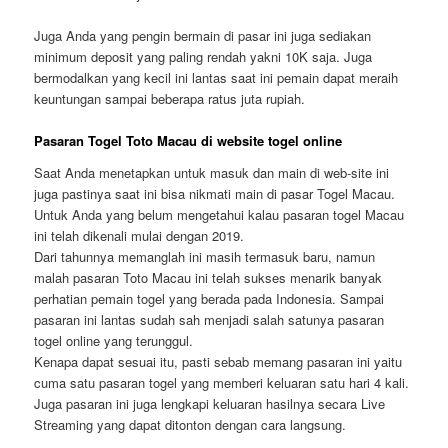
Juga Anda yang pengin bermain di pasar ini juga sediakan
minimum deposit yang paling rendah yakni 10K saja. Juga
bermodalkan yang kecil ini lantas saat ini pemain dapat meraih
keuntungan sampai beberapa ratus juta rupiah.
Pasaran Togel Toto Macau di website togel online
Saat Anda menetapkan untuk masuk dan main di web-site ini
juga pastinya saat ini bisa nikmati main di pasar Togel Macau.
Untuk Anda yang belum mengetahui kalau pasaran togel Macau
ini telah dikenali mulai dengan 2019.
Dari tahunnya memanglah ini masih termasuk baru, namun
malah pasaran Toto Macau ini telah sukses menarik banyak
perhatian pemain togel yang berada pada Indonesia. Sampai
pasaran ini lantas sudah sah menjadi salah satunya pasaran
togel online yang terunggul.
Kenapa dapat sesuai itu, pasti sebab memang pasaran ini yaitu
cuma satu pasaran togel yang memberi keluaran satu hari 4 kali.
Juga pasaran ini juga lengkapi keluaran hasilnya secara Live
Streaming yang dapat ditonton dengan cara langsung.