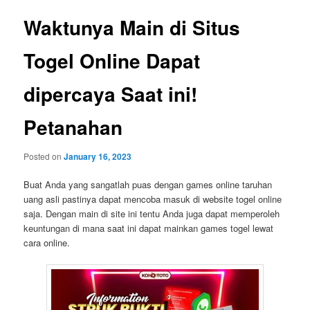
Waktunya Main di Situs
Togel Online Dapat
dipercaya Saat ini!
Petanahan
Posted on
January 16, 2023
Buat Anda yang sangatlah puas dengan games online taruhan
uang asli pastinya dapat mencoba masuk di website togel online
saja. Dengan main di site ini tentu Anda juga dapat memperoleh
keuntungan di mana saat ini dapat mainkan games togel lewat
cara online.