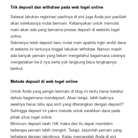
Trik deposit dan withdraw pada web togel online
Selesai lakukan registrasi pastinya di sini juga Anda pun pastilah
akan selekasnya mulai bermain. Kebanyakan untuk memulai
main akan ada yang bernama proses deposit di website togel
online.
Sekiranya telah deposit baru mulai main apabila ingin ambil dana
di website ini tentunya tinggal lakukan withdraw. Namun masih
ada banyak pemain yang belum mengetahui bagaimana caranya
mengerjakan ke-2 nya serta yok langsung baca lengkapnya
berikut:
Metode deposit di web togel online
Untuk Anda yang pengin bermain di blog ini tentu harus ketahui
dahulu bagaimana mendeposit. Akan tetapi, lebih baiknya
awalnya harus tahu apa sich yang diterangkan dengan deposit?
Sehingga deposit ini yakni metode untuk serahkan dana pada
pihak situs togel online.
Minimum deposit ialah 10K maka dari itu dapat membikin
beberapa pemain lebih mengirit. Tetapi, sejumlah pemain yang
terhalang dengan tekniknya. Kalau memanglah Anda di sini