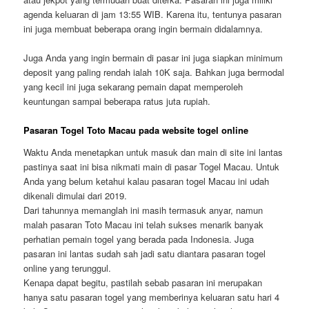
agenda keluaran di jam 13:55 WIB. Karena itu, tentunya pasaran
ini juga membuat beberapa orang ingin bermain didalamnya.
Juga Anda yang ingin bermain di pasar ini juga siapkan minimum
deposit yang paling rendah ialah 10K saja. Bahkan juga bermodal
yang kecil ini juga sekarang pemain dapat memperoleh
keuntungan sampai beberapa ratus juta rupiah.
Pasaran Togel Toto Macau pada website togel online
Waktu Anda menetapkan untuk masuk dan main di site ini lantas
pastinya saat ini bisa nikmati main di pasar Togel Macau. Untuk
Anda yang belum ketahui kalau pasaran togel Macau ini udah
dikenali dimulai dari 2019.
Dari tahunnya memanglah ini masih termasuk anyar, namun
malah pasaran Toto Macau ini telah sukses menarik banyak
perhatian pemain togel yang berada pada Indonesia. Juga
pasaran ini lantas sudah sah jadi satu diantara pasaran togel
online yang terunggul.
Kenapa dapat begitu, pastilah sebab pasaran ini merupakan
hanya satu pasaran togel yang memberinya keluaran satu hari 4