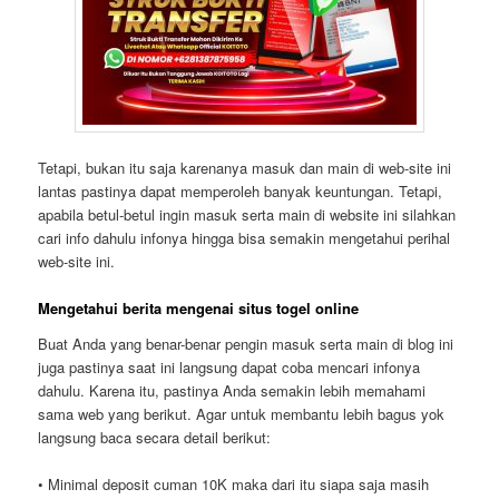
Tetapi, bukan itu saja karenanya masuk dan main di web-site ini
lantas pastinya dapat memperoleh banyak keuntungan. Tetapi,
apabila betul-betul ingin masuk serta main di website ini silahkan
cari info dahulu infonya hingga bisa semakin mengetahui perihal
web-site ini.
Mengetahui berita mengenai situs togel online
Buat Anda yang benar-benar pengin masuk serta main di blog ini
juga pastinya saat ini langsung dapat coba mencari infonya
dahulu. Karena itu, pastinya Anda semakin lebih memahami
sama web yang berikut. Agar untuk membantu lebih bagus yok
langsung baca secara detail berikut:
• Minimal deposit cuman 10K maka dari itu siapa saja masih