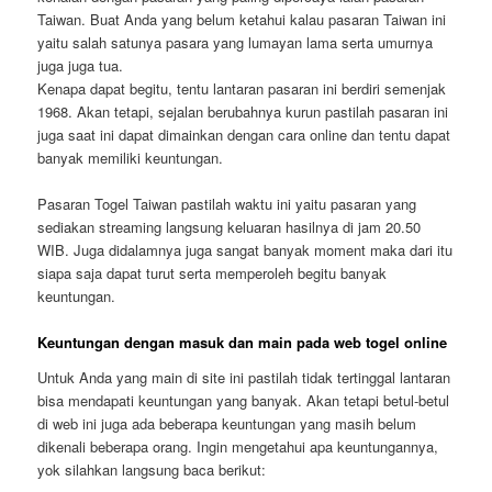
Taiwan. Buat Anda yang belum ketahui kalau pasaran Taiwan ini
yaitu salah satunya pasara yang lumayan lama serta umurnya
juga juga tua.
Kenapa dapat begitu, tentu lantaran pasaran ini berdiri semenjak
1968. Akan tetapi, sejalan berubahnya kurun pastilah pasaran ini
juga saat ini dapat dimainkan dengan cara online dan tentu dapat
banyak memiliki keuntungan.
Pasaran Togel Taiwan pastilah waktu ini yaitu pasaran yang
sediakan streaming langsung keluaran hasilnya di jam 20.50
WIB. Juga didalamnya juga sangat banyak moment maka dari itu
siapa saja dapat turut serta memperoleh begitu banyak
keuntungan.
Keuntungan dengan masuk dan main pada web togel online
Untuk Anda yang main di site ini pastilah tidak tertinggal lantaran
bisa mendapati keuntungan yang banyak. Akan tetapi betul-betul
di web ini juga ada beberapa keuntungan yang masih belum
dikenali beberapa orang. Ingin mengetahui apa keuntungannya,
yok silahkan langsung baca berikut: