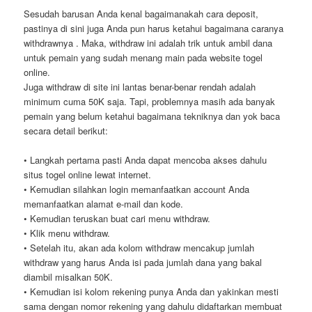
Sesudah barusan Anda kenal bagaimanakah cara deposit,
pastinya di sini juga Anda pun harus ketahui bagaimana caranya
withdrawnya . Maka, withdraw ini adalah trik untuk ambil dana
untuk pemain yang sudah menang main pada website togel
online.
Juga withdraw di site ini lantas benar-benar rendah adalah
minimum cuma 50K saja. Tapi, problemnya masih ada banyak
pemain yang belum ketahui bagaimana tekniknya dan yok baca
secara detail berikut:
• Langkah pertama pasti Anda dapat mencoba akses dahulu
situs togel online lewat internet.
• Kemudian silahkan login memanfaatkan account Anda
memanfaatkan alamat e-mail dan kode.
• Kemudian teruskan buat cari menu withdraw.
• Klik menu withdraw.
• Setelah itu, akan ada kolom withdraw mencakup jumlah
withdraw yang harus Anda isi pada jumlah dana yang bakal
diambil misalkan 50K.
• Kemudian isi kolom rekening punya Anda dan yakinkan mesti
sama dengan nomor rekening yang dahulu didaftarkan membuat