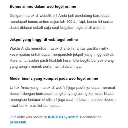
Bonus animo dalam web togel online
Dengan masuk di website ini Anda jadi pendatang baru dapat
mendapati bonus animo sejumlah 100%. Tapi, bonus ini cuman
dapat didapat sekali saja saat kerjakan register di web ini.
Jekpot yang tinggi di web togel online
Waktu Anda memutus masuk di site ini lantas pastilah miliki
kesempatan untuk dapat memperoleh jekpot yang tinggi sekali.
Karena itu, sudah pasti tidaklah heran bila begitu banyak orang
yang pengin masuk serta main didalamnya.
Model bisnis yang komplet pada web togel online
Untuk Anda yang masuk di web ini juga pastinya dapat merasai
deposit dengan bermacam langkah yang paling komplet. Dapat
renungkan lantaran di site ini juga saat ini bisa mencoba deposit
lewat bank, e-wallet dan pulsa.
This entry was posted in
KOITOTO
by
admin
. Bookmark the
permalink
.