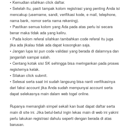
• Kemudian silahkan click daftar.
• Setelah itu, pasti tampak kolom registrasi yang penting Anda isi
mencakup (username, sandi, verifikasi kode, e mail, telephone,
nama bank, nomor serta nama rekening).
• Pastikan semua kolom yang Ada pada atas perlu isi secara
benar maka tidak ada yang keliru.
• Pada kolom referal silahkan tambahkan code referal itu juga
jika ada jikalau tidak ada dapat kosongkan saja.
• Jangan lupa isi pun code validasi yang berada di dalamnya dan
janganlah sampai salah.
• Centang kotak sisi SK sehingga bisa meringankan pada proses
registernya kelak.
• Silakan click submit.
• Selesai serta saat ini sudah langsung bisa nanti verifikasinya
dari faksi account jika Anda sudah mempunyai account serta
dapat selekasnya main dalam web togel online.
Rupanya memanglah simpel sekali kan buat dapat daftar serta
main di site ini. Jika betul-betul ingin lekas main di web ini yakini
perlu lakukan registrasi dahulu seperti dengan berada di atas
barusan.