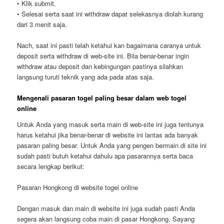
• Klik submit.
• Selesai serta saat ini withdraw dapat selekasnya diolah kurang
dari 3 menit saja.
Nach, saat ini pasti telah ketahui kan bagaimana caranya untuk
deposit serta withdraw di web-site ini. Bila benar-benar ingin
withdraw atau deposit dan kebingungan pastinya silahkan
langsung turuti teknik yang ada pada atas saja.
Mengenali pasaran togel paling besar dalam web togel
online
Untuk Anda yang masuk serta main di web-site ini juga tentunya
harus ketahui jika benar-benar di website ini lantas ada banyak
pasaran paling besar. Untuk Anda yang pengen bermain di site ini
sudah pasti butuh ketahui dahulu apa pasarannya serta baca
secara lengkap berikut:
Pasaran Hongkong di website togel online
Dengan masuk dan main di website ini juga sudah pasti Anda
segera akan langsung coba main di pasar Hongkong. Sayang