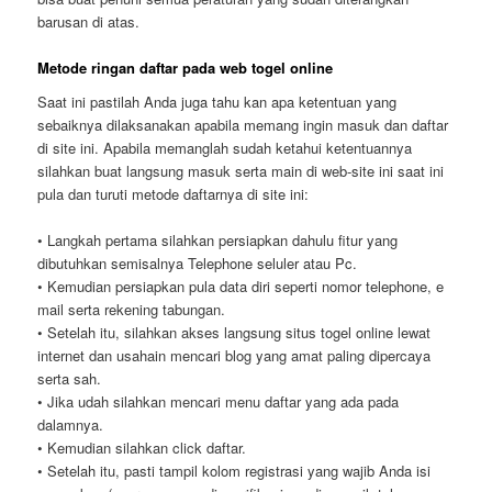
barusan di atas.
Metode ringan daftar pada web togel online
Saat ini pastilah Anda juga tahu kan apa ketentuan yang
sebaiknya dilaksanakan apabila memang ingin masuk dan daftar
di site ini. Apabila memanglah sudah ketahui ketentuannya
silahkan buat langsung masuk serta main di web-site ini saat ini
pula dan turuti metode daftarnya di site ini:
• Langkah pertama silahkan persiapkan dahulu fitur yang
dibutuhkan semisalnya Telephone seluler atau Pc.
• Kemudian persiapkan pula data diri seperti nomor telephone, e
mail serta rekening tabungan.
• Setelah itu, silahkan akses langsung situs togel online lewat
internet dan usahain mencari blog yang amat paling dipercaya
serta sah.
• Jika udah silahkan mencari menu daftar yang ada pada
dalamnya.
• Kemudian silahkan click daftar.
• Setelah itu, pasti tampil kolom registrasi yang wajib Anda isi