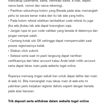
mencakup (username, sandi, verifikasi sandi, e mail, telpon,
nama bank, nomor dan nama rekening).
• Pastikan seluruhnya kolom yang Berada pada atas memanglah
perlu isi secara benar maka dari itu tak ada yang keliru.
• Pada kolom referal silahkan tambahkan code referal itu juga
jika ada jikalau tak ada dapat kosongkan saja.
• Jangan lupa isi pun code validasi yang berada di dalamnya dan
jangan sempat salah.
• Centang kotak sisi SK sehingga dapat mempermudah saat
proses registrasinya kelak.
• Silakan click submit.
• Selesai serta saat ini pasti langsung dapat nantikan
verifikasinya dari faksi account kalau Anda telah miliki account
serta dapat lekas main pada website togel online.
Rupanya memang ringan sekali kan untuk dapat daftar dan main
di web ini. Bila memanglah mau lekas main di web-site ini
yakinkan perlu kerjakan register dahulu seperti dengan berada
pada atas barusan.
Trik deposit serta withdraw dalam website togel online