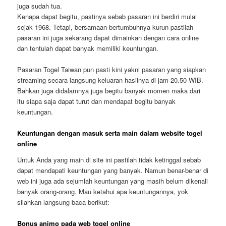
juga sudah tua.
Kenapa dapat begitu, pastinya sebab pasaran ini berdiri mulai
sejak 1968. Tetapi, bersamaan bertumbuhnya kurun pastilah
pasaran ini juga sekarang dapat dimainkan dengan cara online
dan tentulah dapat banyak memiliki keuntungan.
Pasaran Togel Taiwan pun pasti kini yakni pasaran yang siapkan
streaming secara langsung keluaran hasilnya di jam 20.50 WIB.
Bahkan juga didalamnya juga begitu banyak momen maka dari
itu siapa saja dapat turut dan mendapat begitu banyak
keuntungan.
Keuntungan dengan masuk serta main dalam website togel
online
Untuk Anda yang main di site ini pastilah tidak ketinggal sebab
dapat mendapati keuntungan yang banyak. Namun benar-benar di
web ini juga ada sejumlah keuntungan yang masih belum dikenali
banyak orang-orang. Mau ketahui apa keuntungannya, yok
silahkan langsung baca berikut:
Bonus animo pada web togel online