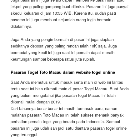
jekpot yang paling gampang buat diterka. Pasaran ini juga punyai
skedul keluaran di jam 13:55 WIB. Karena itu, sudah pasti
pasaran ini juga membuat sejumlah orang ingin bermain
didalamnya.
Juga Anda yang pengin bermain di pasar ini juga siapkan
sedikitnya deposit yang paling rendah ialah 10K saja. Juga
bermodal yang kecil ini juga saat ini pemain dapat meraih
keuntungan sampai beberapa ratus juta rupiah.
Pasaran Togel Toto Macau dalam website togel online
Saat Anda memutus untuk masuk serta main di web ini lantas
tentu saat ini bisa nikmati main di pasar Togel Macau. Buat Anda
yang belum mengetahui jika pasaran togel Macau ini telah
dikenali mulai dengan 2019.
Dari tahunnya benar-benar ini masih termasuk baru, namun
malahan pasaran Toto Macau ini telah sukses menarik banyak
perhatian pemain togel yang berada pada Indonesia. Sampai
pasaran ini juga udah sah jadi satu diantara pasaran togel online
yang terunggul.