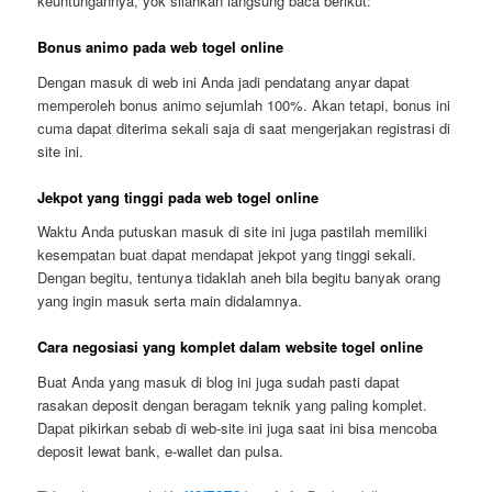
keuntungannya, yok silahkan langsung baca berikut:
Bonus animo pada web togel online
Dengan masuk di web ini Anda jadi pendatang anyar dapat
memperoleh bonus animo sejumlah 100%. Akan tetapi, bonus ini
cuma dapat diterima sekali saja di saat mengerjakan registrasi di
site ini.
Jekpot yang tinggi pada web togel online
Waktu Anda putuskan masuk di site ini juga pastilah memiliki
kesempatan buat dapat mendapat jekpot yang tinggi sekali.
Dengan begitu, tentunya tidaklah aneh bila begitu banyak orang
yang ingin masuk serta main didalamnya.
Cara negosiasi yang komplet dalam website togel online
Buat Anda yang masuk di blog ini juga sudah pasti dapat
rasakan deposit dengan beragam teknik yang paling komplet.
Dapat pikirkan sebab di web-site ini juga saat ini bisa mencoba
deposit lewat bank, e-wallet dan pulsa.