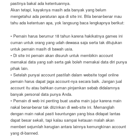
pastinya bakal ada ketentuannya.
Akan tetapi, kayaknya masih ada banyak yang belum
mengetahui ada peraturan apa di site ini. Bila benar-benar mau
tahu ada ketentuan apa, yok langsung baca lengkapnya berikut:
• Pemain harus berumur 18 tahun karena hakikatnya games ini
cuman untuk orang yang udah dewasa saja serta tak ditujukan
untuk pemain masih di bawah usia.
• Di site ini pemain akan disuruh untuk membikin account
memakai data yang sah serta gak boleh memakai data diri punya
pihak lain.
• Setelah punyai account pastilah dalam website togel online
pemain harus dapat jaga account-nya secara baik. Jangan jual
account itu atau bahkan cuman pinjamkan sebab didalamnya
banyak personal data punya Anda.
• Pemain di web ini penting buat usaha main jujur karena main
nakal benar-benar tak diizinkan di web-site ini. Memanglah
dengan main nakal pasti keuntungan yang bisa didapat lantas
dapat besar sekali, tapi kalau sampai ketauan malah akan
memberi sejumlah kerugian antara lainnya kemungkinan account
yang di-banned.