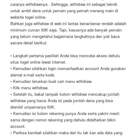
caranya withdrawnya . Sehingga, withdraw ini sebagai teknik
untuk ambil dana untuk pemain yang pernah menang main di
website togel online.
Bahkan juga withdraw di web ini lantas benar-benar rendah adalah
minimum cuman 50K saja. Tapi, kasusnya ada banyak pemain
yang belum mengetahui bagaimana langkahnya dan yok baca
secara detail berikut:
• Langkah pertama pastilah Anda bisa mencoba akses dahulu
situs togel online lewat internet.
• Kemudian silahkan login memanfaatkan account Anda gunakan
alamat e-mail serta kode.
• Kemudian teruskan buat cari menu withdraw.
• Klik menu withdraw.
• Setelah itu, bakal tampak kolom withdraw mencakup jumlah
withdraw yang harus Anda isi pada jumlah dana yang bisa
diambil umpamanya 50K.
• Kemudian isi kolom rekening punya Anda serta yakini mesti
sama dengan nomor rekening yang dahulu didaftarkan bikin
account.
• Periksa kembali silahkan maka dari itu tak kan ada data yang