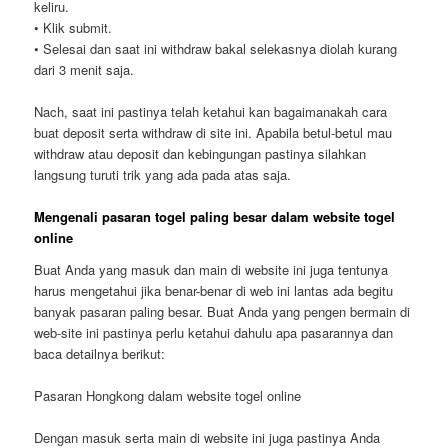
keliru.
• Klik submit.
• Selesai dan saat ini withdraw bakal selekasnya diolah kurang
dari 3 menit saja.
Nach, saat ini pastinya telah ketahui kan bagaimanakah cara
buat deposit serta withdraw di site ini. Apabila betul-betul mau
withdraw atau deposit dan kebingungan pastinya silahkan
langsung turuti trik yang ada pada atas saja.
Mengenali pasaran togel paling besar dalam website togel
online
Buat Anda yang masuk dan main di website ini juga tentunya
harus mengetahui jika benar-benar di web ini lantas ada begitu
banyak pasaran paling besar. Buat Anda yang pengen bermain di
web-site ini pastinya perlu ketahui dahulu apa pasarannya dan
baca detailnya berikut:
Pasaran Hongkong dalam website togel online
Dengan masuk serta main di website ini juga pastinya Anda