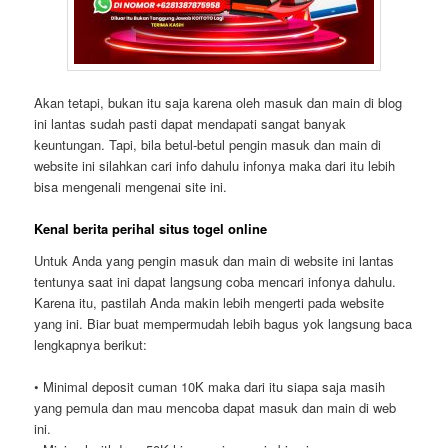
Akan tetapi, bukan itu saja karena oleh masuk dan main di blog
ini lantas sudah pasti dapat mendapati sangat banyak
keuntungan. Tapi, bila betul-betul pengin masuk dan main di
website ini silahkan cari info dahulu infonya maka dari itu lebih
bisa mengenali mengenai site ini.
Kenal berita perihal situs togel online
Untuk Anda yang pengin masuk dan main di website ini lantas
tentunya saat ini dapat langsung coba mencari infonya dahulu.
Karena itu, pastilah Anda makin lebih mengerti pada website
yang ini. Biar buat mempermudah lebih bagus yok langsung baca
lengkapnya berikut:
• Minimal deposit cuman 10K maka dari itu siapa saja masih
yang pemula dan mau mencoba dapat masuk dan main di web
ini.