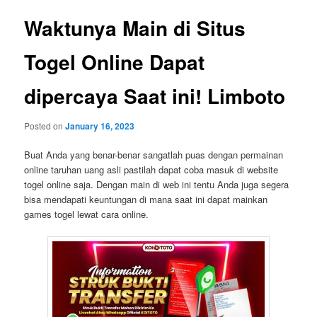
Waktunya Main di Situs
Togel Online Dapat
dipercaya Saat ini! Limboto
Posted on
January 16, 2023
Buat Anda yang benar-benar sangatlah puas dengan permainan
online taruhan uang asli pastilah dapat coba masuk di website
togel online saja. Dengan main di web ini tentu Anda juga segera
bisa mendapati keuntungan di mana saat ini dapat mainkan
games togel lewat cara online.