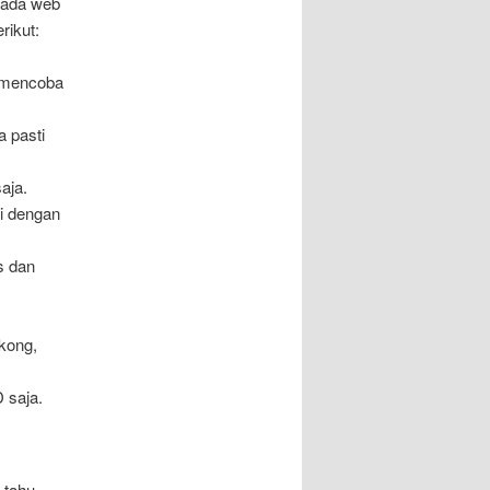
 pada web
rikut:
u mencoba
a pasti
aja.
ai dengan
s dan
kong,
 saja.
 tahu