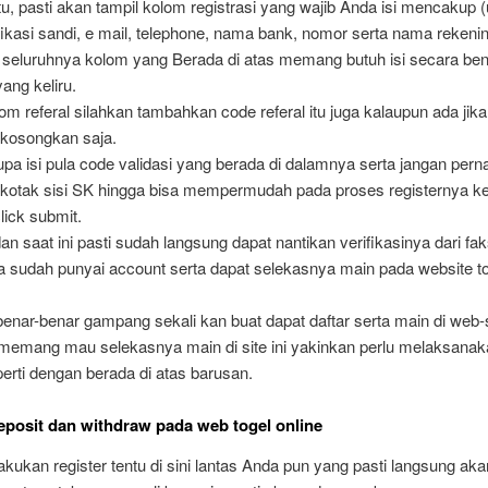
itu, pasti akan tampil kolom registrasi yang wajib Anda isi mencakup
fikasi sandi, e mail, telephone, nama bank, nomor serta nama rekenin
n seluruhnya kolom yang Berada di atas memang butuh isi secara be
yang keliru.
om referal silahkan tambahkan code referal itu juga kalaupun ada jika
 kosongkan saja.
upa isi pula code validasi yang berada di dalamnya serta jangan pern
 kotak sisi SK hingga bisa mempermudah pada proses registernya ke
click submit.
dan saat ini pasti sudah langsung dapat nantikan verifikasinya dari fa
 sudah punyai account serta dapat selekasnya main pada website tog
nar-benar gampang sekali kan buat dapat daftar serta main di web-si
memang mau selekasnya main di site ini yakinkan perlu melaksanaka
erti dengan berada di atas barusan.
posit dan withdraw pada web togel online
kukan register tentu di sini lantas Anda pun yang pasti langsung aka