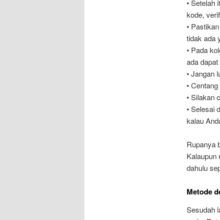
• Setelah 
kode, veri
• Pastika
tidak ada 
• Pada kol
ada dapat
• Jangan l
• Centang
• Silakan 
• Selesai 
kalau Anda
Rupanya be
Kalaupun 
dahulu sep
Metode de
Sesudah la