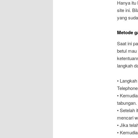
Hanya itu
site ini. 
yang sudah
Metode ga
Saat ini p
betul mau
ketentuann
langkah da
• Langkah 
Telephone 
• Kemudian
tabungan.
• Setelah 
mencari we
• Jika tel
• Kemudian