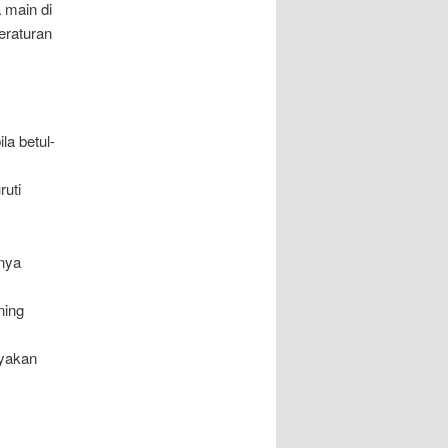
 main di
peraturan
la betul-
ruti
lnya
ning
ayakan