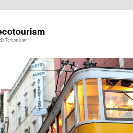
ecotourism
2D Terbongkar