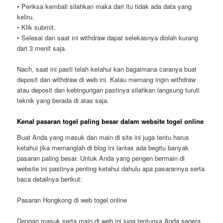
• Periksa kembali silahkan maka dari itu tidak ada data yang
keliru.
• Klik submit.
• Selesai dan saat ini withdraw dapat selekasnya diolah kurang
dari 3 menit saja.
Nach, saat ini pasti telah ketahui kan bagaimana caranya buat
deposit dan withdraw di web ini. Kalau memang ingin withdraw
atau deposit dan kebingungan pastinya silahkan langsung turuti
teknik yang berada di atas saja.
Kenal pasaran togel paling besar dalam website togel online
Buat Anda yang masuk dan main di site ini juga tentu harus
ketahui jika memanglah di blog ini lantas ada begitu banyak
pasaran paling besar. Untuk Anda yang pengen bermain di
website ini pastinya penting ketahui dahulu apa pasarannya serta
baca detailnya berikut:
Pasaran Hongkong di web togel online
Dengan masuk serta main di web ini juga tentunya Anda segera