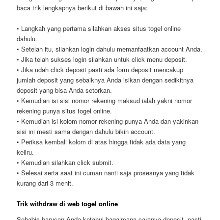
baca trik lengkapnya berikut di bawah ini saja:
• Langkah yang pertama silahkan akses situs togel online
dahulu.
• Setelah itu, silahkan login dahulu memanfaatkan account Anda.
• Jika telah sukses login silahkan untuk click menu deposit.
• Jika udah click deposit pasti ada form deposit mencakup
jumlah deposit yang sebaiknya Anda isikan dengan sedikitnya
deposit yang bisa Anda setorkan.
• Kemudian isi sisi nomor rekening maksud ialah yakni nomor
rekening punya situs togel online.
• Kemudian isi kolom nomor rekening punya Anda dan yakinkan
sisi ini mesti sama dengan dahulu bikin account.
• Periksa kembali kolom di atas hingga tidak ada data yang
keliru.
• Kemudian silahkan click submit.
• Selesai serta saat ini cuman nanti saja prosesnya yang tidak
kurang dari 3 menit.
Trik withdraw di web togel online
Sehabis barusan Anda ketahui bagaimana caranya deposit, pasti