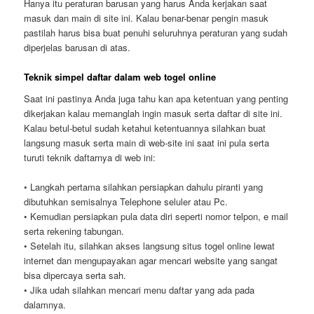
Hanya itu peraturan barusan yang harus Anda kerjakan saat
masuk dan main di site ini. Kalau benar-benar pengin masuk
pastilah harus bisa buat penuhi seluruhnya peraturan yang sudah
diperjelas barusan di atas.
Teknik simpel daftar dalam web togel online
Saat ini pastinya Anda juga tahu kan apa ketentuan yang penting
dikerjakan kalau memanglah ingin masuk serta daftar di site ini.
Kalau betul-betul sudah ketahui ketentuannya silahkan buat
langsung masuk serta main di web-site ini saat ini pula serta
turuti teknik daftarnya di web ini:
• Langkah pertama silahkan persiapkan dahulu piranti yang
dibutuhkan semisalnya Telephone seluler atau Pc.
• Kemudian persiapkan pula data diri seperti nomor telpon, e mail
serta rekening tabungan.
• Setelah itu, silahkan akses langsung situs togel online lewat
internet dan mengupayakan agar mencari website yang sangat
bisa dipercaya serta sah.
• Jika udah silahkan mencari menu daftar yang ada pada
dalamnya.