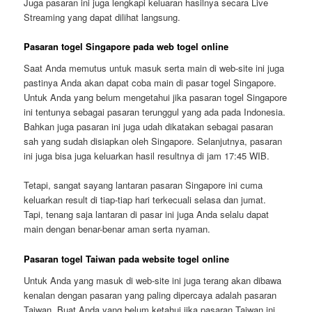
Juga pasaran ini juga lengkapi keluaran hasilnya secara Live
Streaming yang dapat dilihat langsung.
Pasaran togel Singapore pada web togel online
Saat Anda memutus untuk masuk serta main di web-site ini juga
pastinya Anda akan dapat coba main di pasar togel Singapore.
Untuk Anda yang belum mengetahui jika pasaran togel Singapore
ini tentunya sebagai pasaran terunggul yang ada pada Indonesia.
Bahkan juga pasaran ini juga udah dikatakan sebagai pasaran
sah yang sudah disiapkan oleh Singapore. Selanjutnya, pasaran
ini juga bisa juga keluarkan hasil resultnya di jam 17:45 WIB.
Tetapi, sangat sayang lantaran pasaran Singapore ini cuma
keluarkan result di tiap-tiap hari terkecuali selasa dan jumat.
Tapi, tenang saja lantaran di pasar ini juga Anda selalu dapat
main dengan benar-benar aman serta nyaman.
Pasaran togel Taiwan pada website togel online
Untuk Anda yang masuk di web-site ini juga terang akan dibawa
kenalan dengan pasaran yang paling dipercaya adalah pasaran
Taiwan. Buat Anda yang belum ketahui jika pasaran Taiwan ini