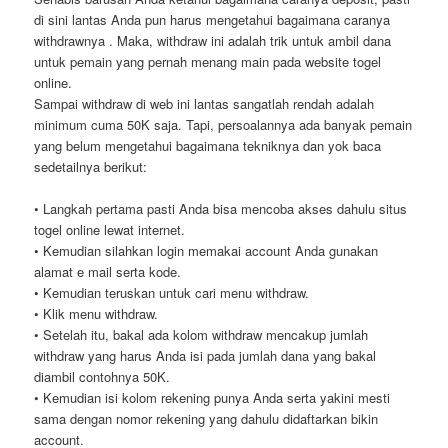
di sini lantas Anda pun harus mengetahui bagaimana caranya
withdrawnya . Maka, withdraw ini adalah trik untuk ambil dana
untuk pemain yang pernah menang main pada website togel
online.
Sampai withdraw di web ini lantas sangatlah rendah adalah
minimum cuma 50K saja. Tapi, persoalannya ada banyak pemain
yang belum mengetahui bagaimana tekniknya dan yok baca
sedetailnya berikut:
• Langkah pertama pasti Anda bisa mencoba akses dahulu situs
togel online lewat internet.
• Kemudian silahkan login memakai account Anda gunakan
alamat e mail serta kode.
• Kemudian teruskan untuk cari menu withdraw.
• Klik menu withdraw.
• Setelah itu, bakal ada kolom withdraw mencakup jumlah
withdraw yang harus Anda isi pada jumlah dana yang bakal
diambil contohnya 50K.
• Kemudian isi kolom rekening punya Anda serta yakini mesti
sama dengan nomor rekening yang dahulu didaftarkan bikin
account.