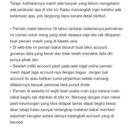
Tetapi, kelihatannya masih ada banyak yang belum mengetahui
ada peraturan apa di site ini. Kalau memanglah ingin ketahui ada
ketentuan apa, yok langsung baca secara detail berikut:
• Pemain mesti berumur 18 tahun lantaran sebenarnya permainan
ini cuman untuk orang yang telah dewasa saja dan tak ditujukan
buat pemain masih yang di bawah usia.
• Di web-site ini pemain bakal disuruh buat bikin account
gunakan data yang benar dan tidak boleh memakai data diri
punya pihak lain.
• Setelah miliki account pasti pada web togel online pemain
mesti dapat jaga account-nya dengan bagus. Jangan jual
account itu atau bahkan cuma pinjamkan sebab memang
didalamnya banyak personal data punya Anda.
• Pemain di website ini wajib buat usaha main jujur karena main
nakal begitu tak diijinkan di site ini. Memang dengan main nakal
pasti keuntungan yang bisa didapat lantas dapat begitu besar,
akan tetapi kalau sampai tertangkap malahan bakal memberi
sejumlah kerugian antara lainnya barangkali account yang di-
banned.